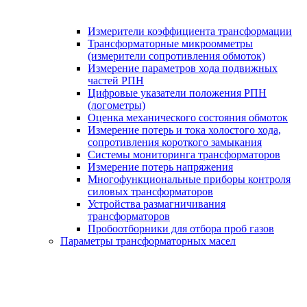
Измерители коэффициента трансформации
Трансформаторные микроомметры
(измерители сопротивления обмоток)
Измерение параметров хода подвижных
частей РПН
Цифровые указатели положения РПН
(логометры)
Оценка механического состояния обмоток
Измерение потерь и тока холостого хода,
сопротивления короткого замыкания
Системы мониторинга трансформаторов
Измерение потерь напряжения
Многофункциональные приборы контроля
силовых трансформаторов
Устройства размагничивания
трансформаторов
Пробоотборники для отбора проб газов
Параметры трансформаторных масел