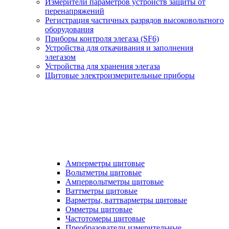
Измерители параметров устройств защиты от
перенапряжений
Регистрация частичных разрядов высоковольтного
оборудования
Приборы контроля элегаза (SF6)
Устройства для откачивания и заполнения
элегазом
Устройства для хранения элегаза
Щитовые электроизмерительные приборы
Амперметры щитовые
Вольтметры щитовые
Ампервольтметры щитовые
Ваттметры щитовые
Варметры, ваттварметры щитовые
Омметры щитовые
Частотомеры щитовые
Преобразователи измерительные