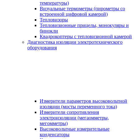
температуры)
Визуальные термометры (пирометры со
встроенной цифровой камерой)
Тепловизоры
Тепловизионные прицелы, монокуляры и
бинокли
Квадрокоптеры с тепловизионной камерой
Диагностика изоляции электротехнического
оборудования
Измерители параметров высоковольтной
изоляции (мосты переменного тока)
Измерители сопротивления
электроизоляции (мегаомметры,
мегомметры)
Высоковольтные измерительные
конденсаторы