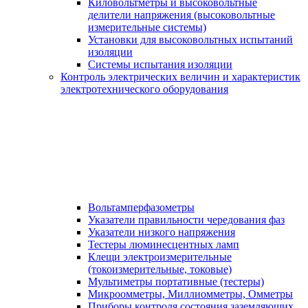
Киловольтметры и высоковольтные
делители напряжения (высоковольтные
измерительные системы)
Установки для высоковольтных испытаний
изоляции
Системы испытания изоляции
Контроль электрических величин и характеристик
электротехнического оборудования
Вольтамперфазометры
Указатели правильности чередования фаз
Указатели низкого напряжения
Тестеры люминесцентных ламп
Клещи электроизмерительные
(токоизмерительные, токовые)
Мультиметры портативные (тестеры)
Микроомметры, Миллиомметры, Омметры
Приборы контроля состояния заземляющих