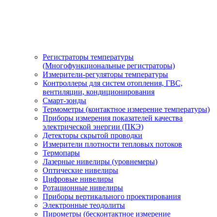
Регистраторы температуры
(Многофункциональные регистраторы)
Измерители-регуляторы температуры
Контроллеры для систем отопления, ГВС,
вентиляции, кондиционирования
Смарт-зонды
Термометры (контактное измерение температуры)
Приборы измерения показателей качества
электрической энергии (ПКЭ)
Детекторы скрытой проводки
Измерители плотности тепловых потоков
Термопары
Лазерные нивелиры (уровнемеры)
Оптические нивелиры
Цифровые нивелиры
Ротационные нивелиры
Приборы вертикального проектирования
Электронные теодолиты
Пирометры (бесконтактное измерение