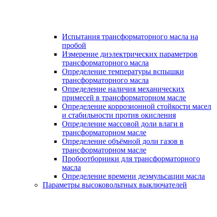
Испытания трансформаторного масла на
пробой
Измерение диэлектрических параметров
трансформаторного масла
Определение температуры вспышки
трансформаторного масла
Определение наличия механических
примесей в трансформаторном масле
Определение коррозионной стойкости масел
и стабильности против окисления
Определение массовой доли влаги в
трансформаторном масле
Определение объёмной доли газов в
трансформаторном масле
Пробоотборники для трансформаторного
масла
Определение времени деэмульсации масла
Параметры высоковольтных выключателей