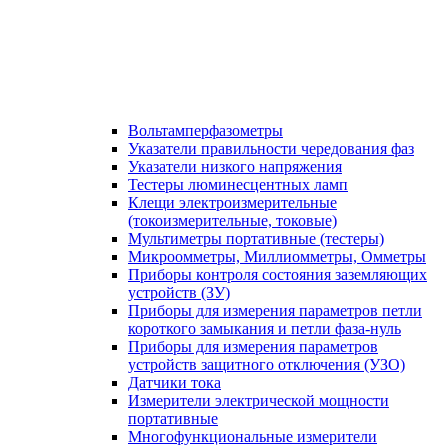
Вольтамперфазометры
Указатели правильности чередования фаз
Указатели низкого напряжения
Тестеры люминесцентных ламп
Клещи электроизмерительные
(токоизмерительные, токовые)
Мультиметры портативные (тестеры)
Микроомметры, Миллиомметры, Омметры
Приборы контроля состояния заземляющих
устройств (ЗУ)
Приборы для измерения параметров петли
короткого замыкания и петли фаза-нуль
Приборы для измерения параметров
устройств защитного отключения (УЗО)
Датчики тока
Измерители электрической мощности
портативные
Многофункциональные измерители