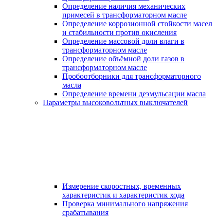
Определение наличия механических
примесей в трансформаторном масле
Определение коррозионной стойкости масел
и стабильности против окисления
Определение массовой доли влаги в
трансформаторном масле
Определение объёмной доли газов в
трансформаторном масле
Пробоотборники для трансформаторного
масла
Определение времени деэмульсации масла
Параметры высоковольтных выключателей
Измерение скоростных, временных
характеристик и характеристик хода
Проверка минимального напряжения
срабатывания