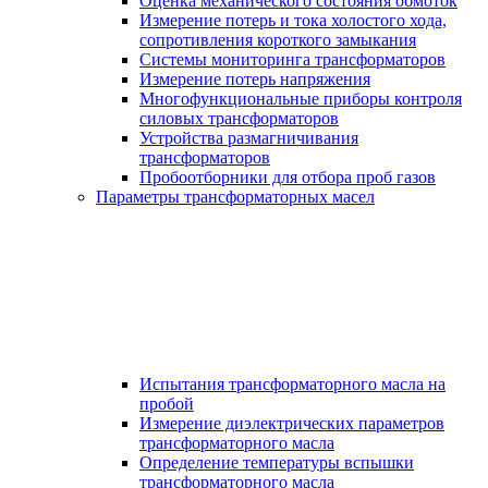
Оценка механического состояния обмоток
Измерение потерь и тока холостого хода,
сопротивления короткого замыкания
Системы мониторинга трансформаторов
Измерение потерь напряжения
Многофункциональные приборы контроля
силовых трансформаторов
Устройства размагничивания
трансформаторов
Пробоотборники для отбора проб газов
Параметры трансформаторных масел
Испытания трансформаторного масла на
пробой
Измерение диэлектрических параметров
трансформаторного масла
Определение температуры вспышки
трансформаторного масла