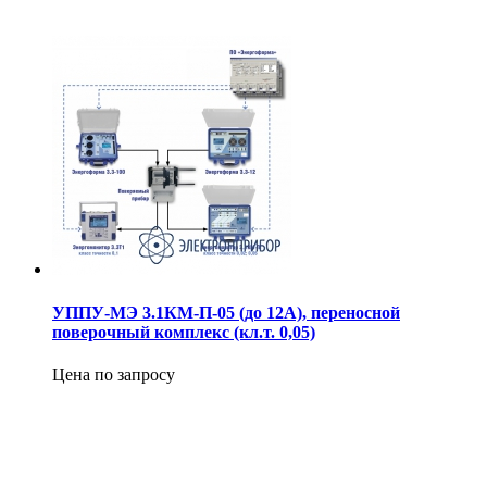
УППУ-МЭ 3.1КМ-П-05 (до 12А), переносной
поверочный комплекс (кл.т. 0,05)
Цена по запросу