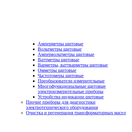
Амперметры щитовые
Вольтметры щитовые
Ампервольтметры щитовые
Ваттметры щитовые
Варметры, ваттварметры щитовые
Омметры щитовые
Частотомеры щитовые
Преобразователи измерительные
Многофункциональные щитовые
электроизмерительные приборы
Устройства индикации щитовые
Прочие приборы для диагностики
электротехнического оборудования
Очистка и регенерация трансформаторных масел