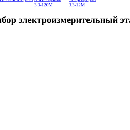
3.3-120М
3.3-12М
ибор электроизмерительный э