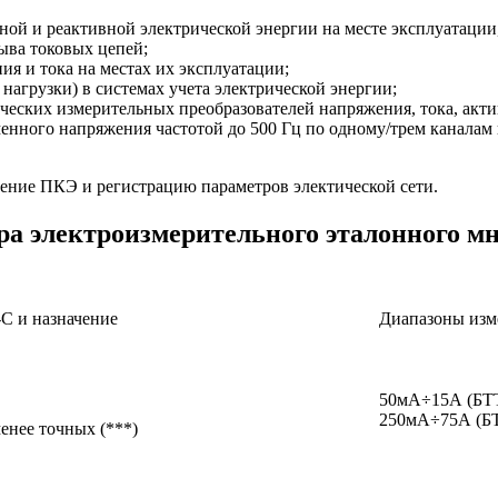
ой и реактивной электрической энергии на месте эксплуатации,
ыва токовых цепей;
я и тока на местах их эксплуатации;
агрузки) в системах учета электрической энергии;
ческих измерительных преобразователей напряжения, тока, акти
нного напряжения частотой до 500 Гц по одному/трем каналам и
рение ПКЭ и регистрацию параметров электической сети.
ра электроизмерительного эталонного 
С и назначение
Диапазоны изме
50мА÷15А (БТ
250мА÷75А (Б
менее точных (***)