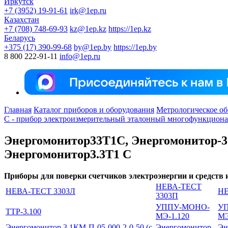
Иркутск
+7 (3952) 19-91-61
irk@1ep.ru
Казахстан
+7 (708) 748-69-93
kz@1ep.kz
https://1ep.kz
Беларусь
+375 (17) 390-99-68
by@1ep.by
https://1ep.by
8 800 222-91-11
info@1ep.ru
Главная
Каталог приборов и оборудования
Метрологическое об
C - прибор электроизмерительный эталонный многофункцион
Энергомонитор33T1C, Энергомонитор-3.
Энергомонитор3.3T1 C
Приборы для поверки счетчиков электроэнергии и средств
НЕВА-ТЕСТ
НЕВА-ТЕСТ 3303Л
НЕ
3303П
УППУ-МОНО-
У
ТТР-3.100
МЭ-1.120
МЭ
Энергомонитор 3.1КМ-П-05-000-2-0-50 (с
Энергомонитор
Эн