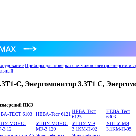
орудование
Приборы для поверки счетчиков электроэнергии и 
альный
3T1-C, Энергомонитор 3.3T1 C, Энергомо
 измерений ПКЭ
НЕВА-Тест
НЕВА-Тест
ВА-ТЕСТ 6103
НЕВА-Тест 6121
6125
6303
ППУ-МОНО-
УППУ-МОНО-
УППУ-МЭ
УППУ-МЭ
-3.12
МЭ-3.120
3.1КМ-П-02
3.1КМ-П-05
ергомонитор-3.3
Энергоформа
Энергоформа