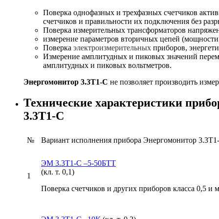
Поверка однофазных и трехфазных счетчиков активн
счетчиков и правильности их подключения без разр
Поверка измерительных трансформаторов напряжени
измерение параметров вторичных цепей (мощности н
Поверка
электроизмерительных
приборов, энергети
Измерение амплитудных и пиковых значений переме
амплитудных и пиковых вольтметров.
Энергомонитор 3.3T1-C
не позволяет производить изме
Технические характеристики прибо
3.3T1-C
№
Вариант исполнения прибора Энергомонитор 3.3Т1-
ЭМ 3.3Т1-С –5-50БТТ
(кл. т. 0,1)
1
Поверка счетчиков и других приборов класса 0,5 и 