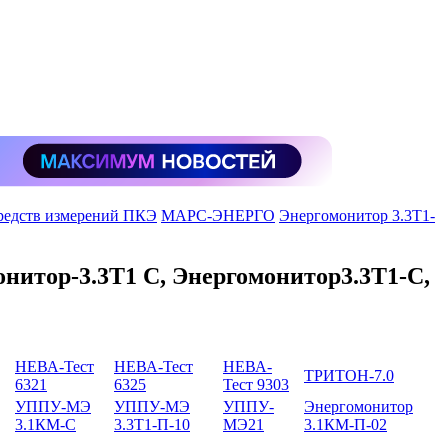
средств измерений ПКЭ
МАРС-ЭНЕРГО
Энергомонитор 3.3T1-
нитор-3.3T1 C, Энергомонитор3.3T1-C,
НЕВА-Тест
НЕВА-Тест
НЕВА-
ТРИТОН-7.0
6321
6325
Тест 9303
УППУ-МЭ
УППУ-МЭ
УППУ-
Энергомонитор
3.1КМ-С
3.3Т1-П-10
МЭ21
3.1КМ-П-02