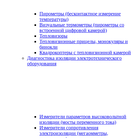
Пирометры (бесконтактное измерение
температуры)
Визуальные термометры (пирометры со
встроенной цифровой камерой)
Тепловизоры
Тепловизионные прицелы, монокуляры и
бинокли
Квадрокоптеры с тепловизионной камерой
Диагностика изоляции электротехнического
оборудования
Измерители параметров высоковольтной
изоляции (мосты переменного тока)
Измерители сопротивления
электроизоляции (мегаомметры,