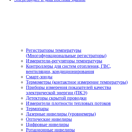
Регистраторы температуры
(Многофункциональные регистраторы)
Измерители-регуляторы температуры
Контроллеры для систем отопления, ГВС,
вентиляции, кондиционирования
Смарт-зонды
Термометры (контактное измерение температуры)
Приборы измерения показателей качества
электрической энергии (ПКЭ)
Детекторы скрытой проводки
Измерители плотности тепловых потоков
Термопары
Лазерные нивелиры (уровнемеры)
Оптические нивелиры
Цифровые нивелиры
Ротационные нивелиры