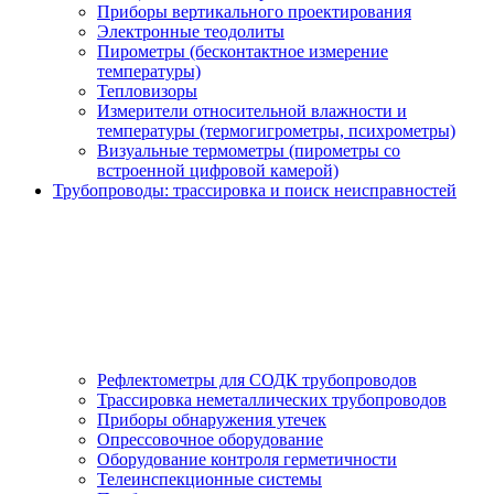
Приборы вертикального проектирования
Электронные теодолиты
Пирометры (бесконтактное измерение
температуры)
Тепловизоры
Измерители относительной влажности и
температуры (термогигрометры, психрометры)
Визуальные термометры (пирометры со
встроенной цифровой камерой)
Трубопроводы: трассировка и поиск неисправностей
Рефлектометры для СОДК трубопроводов
Трассировка неметаллических трубопроводов
Приборы обнаружения утечек
Опрессовочное оборудование
Оборудование контроля герметичности
Телеинспекционные системы