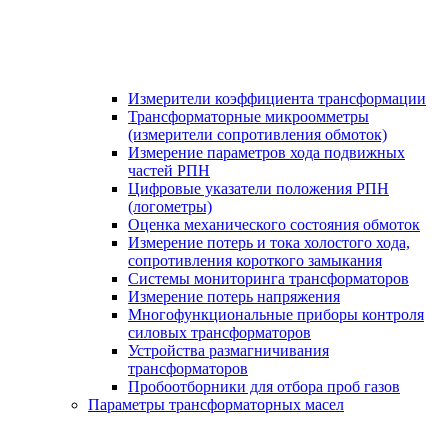
Измерители коэффициента трансформации
Трансформаторные микроомметры
(измерители сопротивления обмоток)
Измерение параметров хода подвижных
частей РПН
Цифровые указатели положения РПН
(логометры)
Оценка механического состояния обмоток
Измерение потерь и тока холостого хода,
сопротивления короткого замыкания
Системы мониторинга трансформаторов
Измерение потерь напряжения
Многофункциональные приборы контроля
силовых трансформаторов
Устройства размагничивания
трансформаторов
Пробоотборники для отбора проб газов
Параметры трансформаторных масел