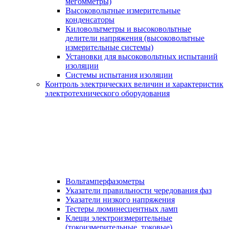
мегомметры)
Высоковольтные измерительные
конденсаторы
Киловольтметры и высоковольтные
делители напряжения (высоковольтные
измерительные системы)
Установки для высоковольтных испытаний
изоляции
Системы испытания изоляции
Контроль электрических величин и характеристик
электротехнического оборудования
Вольтамперфазометры
Указатели правильности чередования фаз
Указатели низкого напряжения
Тестеры люминесцентных ламп
Клещи электроизмерительные
(токоизмерительные, токовые)