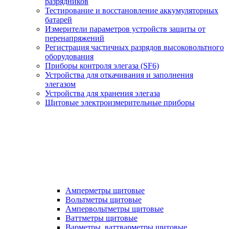
разрядников
Тестирование и восстановление аккумуляторных
батарей
Измерители параметров устройств защиты от
перенапряжений
Регистрация частичных разрядов высоковольтного
оборудования
Приборы контроля элегаза (SF6)
Устройства для откачивания и заполнения
элегазом
Устройства для хранения элегаза
Щитовые электроизмерительные приборы
Амперметры щитовые
Вольтметры щитовые
Ампервольтметры щитовые
Ваттметры щитовые
Варметры, ваттварметры щитовые