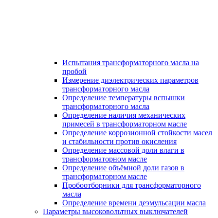
Испытания трансформаторного масла на
пробой
Измерение диэлектрических параметров
трансформаторного масла
Определение температуры вспышки
трансформаторного масла
Определение наличия механических
примесей в трансформаторном масле
Определение коррозионной стойкости масел
и стабильности против окисления
Определение массовой доли влаги в
трансформаторном масле
Определение объёмной доли газов в
трансформаторном масле
Пробоотборники для трансформаторного
масла
Определение времени деэмульсации масла
Параметры высоковольтных выключателей