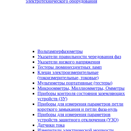
электротехнического оборудования
Вольтамперфазометры
Указатели правильности чередования фаз
Указатели низкого напряжения
Тестеры люминесцентных ламп
Клещи электроизмерительные
(токоизмерительные, токовые)
Мультиметры портативные (тестеры)
Микроомметры, Миллиомметры, Омметры
Приборы контроля состояния заземляющих
устройств (ЗУ)
Приборы для измерения параметров петли
короткого замыкания и петли фаза-нуль
Приборы для измерения параметров
устройств защитного отключения (УЗО)
Датчики тока
Измерители электрической мощности