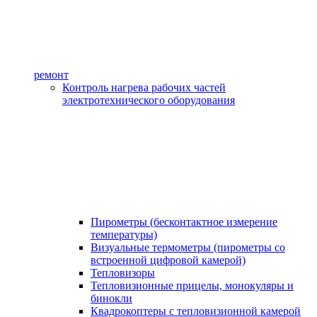
ремонт
Контроль нагрева рабочих частей
электротехнического оборудования
Пирометры (бесконтактное измерение
температуры)
Визуальные термометры (пирометры со
встроенной цифровой камерой)
Тепловизоры
Тепловизионные прицелы, монокуляры и
бинокли
Квадрокоптеры с тепловизионной камерой