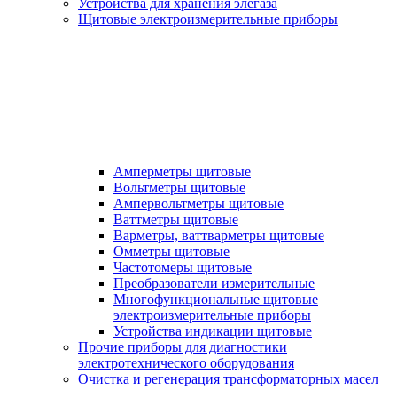
Устройства для хранения элегаза
Щитовые электроизмерительные приборы
Амперметры щитовые
Вольтметры щитовые
Ампервольтметры щитовые
Ваттметры щитовые
Варметры, ваттварметры щитовые
Омметры щитовые
Частотомеры щитовые
Преобразователи измерительные
Многофункциональные щитовые
электроизмерительные приборы
Устройства индикации щитовые
Прочие приборы для диагностики
электротехнического оборудования
Очистка и регенерация трансформаторных масел