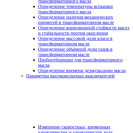
трансформаторного масла
Определение температуры вспышки
трансформаторного масла
Определение наличия механических
примесей в трансформаторном масле
Определение коррозионной стойкости масел
и стабильности против окисления
Определение массовой доли влаги в
трансформаторном масле
Определение объёмной доли газов в
трансформаторном масле
Пробоотборники для трансформаторного
масла
Определение времени деэмульсации масла
Параметры высоковольтных выключателей
Измерение скоростных, временных
характеристик и характеристик хода