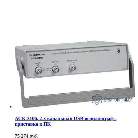
АСК-3106, 2-х канальный USB осциллограф -
приставка к ПК
75 274
руб.