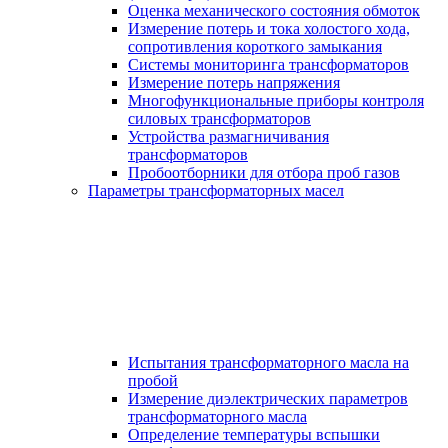
Оценка механического состояния обмоток
Измерение потерь и тока холостого хода,
сопротивления короткого замыкания
Системы мониторинга трансформаторов
Измерение потерь напряжения
Многофункциональные приборы контроля
силовых трансформаторов
Устройства размагничивания
трансформаторов
Пробоотборники для отбора проб газов
Параметры трансформаторных масел
Испытания трансформаторного масла на
пробой
Измерение диэлектрических параметров
трансформаторного масла
Определение температуры вспышки