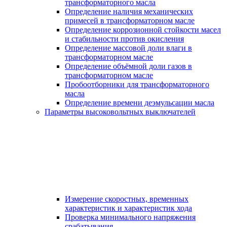
трансформаторного масла
Определение наличия механических
примесей в трансформаторном масле
Определение коррозионной стойкости масел
и стабильности против окисления
Определение массовой доли влаги в
трансформаторном масле
Определение объёмной доли газов в
трансформаторном масле
Пробоотборники для трансформаторного
масла
Определение времени деэмульсации масла
Параметры высоковольтных выключателей
Измерение скоростных, временных
характеристик и характеристик хода
Проверка минимального напряжения
срабатывания