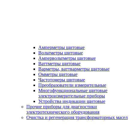
Амперметры щитовые
Вольтметры щитовые
Ампервольтметры щитовые
Ваттметры щитовые
Варметры, ваттварметры щитовые
Омметры щитовые
Частотомеры щитовые
Преобразователи измерительные
Многофункциональные щитовые
электроизмерительные приборы
Устройства индикации щитовые
Прочие приборы для диагностики
электротехнического оборудования
Очистка и регенерация трансформаторных масел