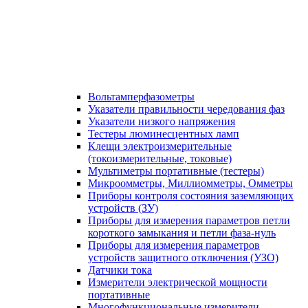
Вольтамперфазометры
Указатели правильности чередования фаз
Указатели низкого напряжения
Тестеры люминесцентных ламп
Клещи электроизмерительные
(токоизмерительные, токовые)
Мультиметры портативные (тестеры)
Микроомметры, Миллиомметры, Омметры
Приборы контроля состояния заземляющих
устройств (ЗУ)
Приборы для измерения параметров петли
короткого замыкания и петли фаза-нуль
Приборы для измерения параметров
устройств защитного отключения (УЗО)
Датчики тока
Измерители электрической мощности
портативные
Многофункциональные измерители