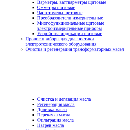
Варметры, ваттварметры щитовые
Омметры щитовые
Частотомеры щитовые
Преобразователи измерительные
Многофункциональные щитовые
электроизмерительные приборы
Устройства индикации щитовые
Прочие приборы для диагностики
электротехнического оборудования
Очистка и регенерация трансформаторных масел
Очистка и дегазация масла
Регенерация масла
Доливка масла
Перекачка масла
Фильтрация масла
Нагрев масла