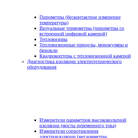
Пирометры (бесконтактное измерение
температуры)
Визуальные термометры (пирометры со
встроенной цифровой камерой)
Тепловизоры
Тепловизионные прицелы, монокуляры и
бинокли
Квадрокоптеры с тепловизионной камерой
Диагностика изоляции электротехнического
оборудования
Измерители параметров высоковольтной
изоляции (мосты переменного тока)
Измерители сопротивления
электроизоляции (мегаомметры,