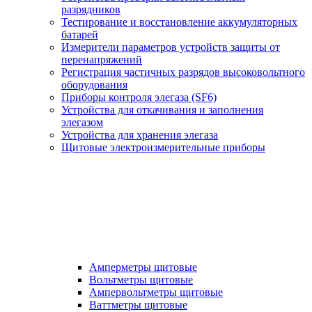
разрядников
Тестирование и восстановление аккумуляторных
батарей
Измерители параметров устройств защиты от
перенапряжений
Регистрация частичных разрядов высоковольтного
оборудования
Приборы контроля элегаза (SF6)
Устройства для откачивания и заполнения
элегазом
Устройства для хранения элегаза
Щитовые электроизмерительные приборы
Амперметры щитовые
Вольтметры щитовые
Ампервольтметры щитовые
Ваттметры щитовые