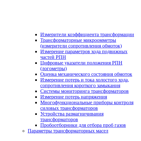
Измерители коэффициента трансформации
Трансформаторные микроомметры
(измерители сопротивления обмоток)
Измерение параметров хода подвижных
частей РПН
Цифровые указатели положения РПН
(логометры)
Оценка механического состояния обмоток
Измерение потерь и тока холостого хода,
сопротивления короткого замыкания
Системы мониторинга трансформаторов
Измерение потерь напряжения
Многофункциональные приборы контроля
силовых трансформаторов
Устройства размагничивания
трансформаторов
Пробоотборники для отбора проб газов
Параметры трансформаторных масел