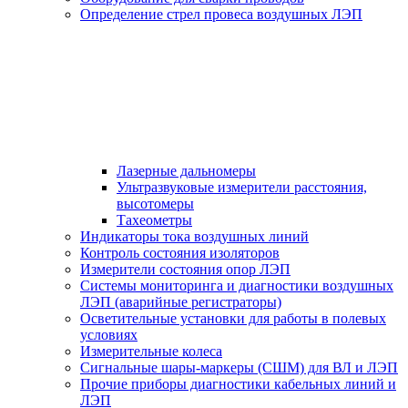
Определение стрел провеса воздушных ЛЭП
Лазерные дальномеры
Ультразвуковые измерители расстояния,
высотомеры
Тахеометры
Индикаторы тока воздушных линий
Контроль состояния изоляторов
Измерители состояния опор ЛЭП
Системы мониторинга и диагностики воздушных
ЛЭП (аварийные регистраторы)
Осветительные установки для работы в полевых
условиях
Измерительные колеса
Сигнальные шары-маркеры (СШМ) для ВЛ и ЛЭП
Прочие приборы диагностики кабельных линий и
ЛЭП