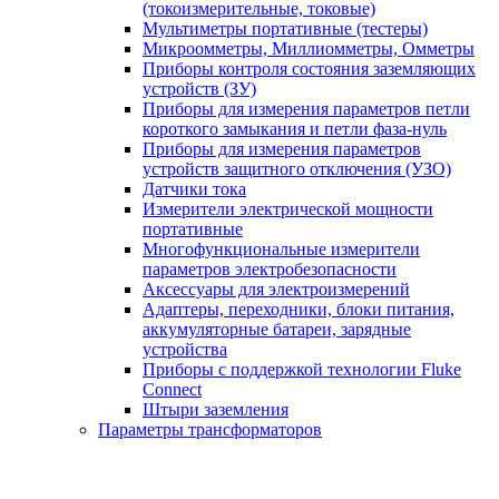
(токоизмерительные, токовые)
Мультиметры портативные (тестеры)
Микроомметры, Миллиомметры, Омметры
Приборы контроля состояния заземляющих
устройств (ЗУ)
Приборы для измерения параметров петли
короткого замыкания и петли фаза-нуль
Приборы для измерения параметров
устройств защитного отключения (УЗО)
Датчики тока
Измерители электрической мощности
портативные
Многофункциональные измерители
параметров электробезопасности
Аксессуары для электроизмерений
Адаптеры, переходники, блоки питания,
аккумуляторные батареи, зарядные
устройства
Приборы с поддержкой технологии Fluke
Connect
Штыри заземления
Параметры трансформаторов