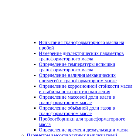
Испытания трансформаторного масла на
пробой
Измерение диэлектрических параметров
трансформаторного масла
Определение температуры вспышки
трансформаторного масла
Определение наличия механических
примесей в трансформаторном масле
Определение коррозионной стойкости масел
и стабильности против окисления
Определение массовой доли влаги в
трансформаторном масле
Определение объёмной доли газов в
трансформаторном масле
Пробоотборники для трансформаторного
масла
Определение времени деэмульсации масла
Параметры высоковольтных выключателей