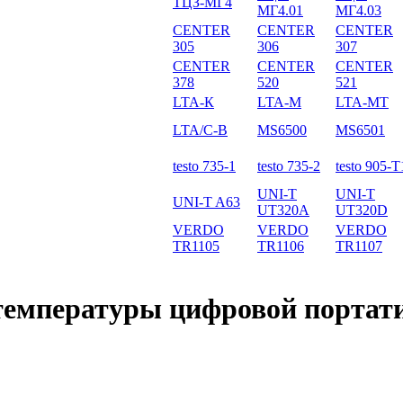
ТЦЗ-МГ4
МГ4.01
МГ4.03
CENTER
CENTER
CENTER
305
306
307
CENTER
CENTER
CENTER
378
520
521
LTA-К
LTA-М
LTA-МТ
LTA/С-В
MS6500
MS6501
testo 735-1
testo 735-2
testo 905-T
UNI-T
UNI-T
UNI-T A63
UT320A
UT320D
VERDO
VERDO
VERDO
TR1105
TR1106
TR1107
 температуры цифровой порта