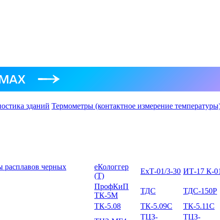
ностика зданий
Термометры (контактное измерение температуры
ы расплавов черных
еКологгер
ЕхТ-01/3-30
ИТ-17 К-0
(Т)
ПрофКиП
ТДС
ТДС-150Р
ТК-5М
ТК-5.08
ТК-5.09C
ТК-5.11C
ТЦЗ-
ТЦЗ-