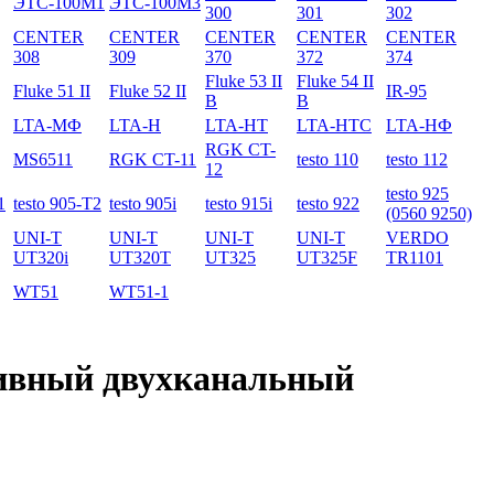
ЭТС-100М1
ЭТС-100М3
300
301
302
CENTER
CENTER
CENTER
CENTER
CENTER
308
309
370
372
374
Fluke 53 II
Fluke 54 II
Fluke 51 II
Fluke 52 II
IR-95
B
B
LTA-МФ
LTA-Н
LTA-НТ
LTA-НТС
LTA-НФ
RGK CT-
MS6511
RGK CT-11
testo 110
testo 112
12
testo 925
1
testo 905-T2
testo 905i
testo 915i
testo 922
(0560 9250)
UNI-T
UNI-T
UNI-T
UNI-T
VERDO
UT320i
UT320T
UT325
UT325F
TR1101
WT51
WT51-1
тивный двухканальный