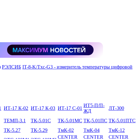
)
РЭЛСИБ
IT-8-K/Tхс-G3 - измеритель температуры цифровой
ИТ5-П/П-
1
ИТ-17 К-02
ИТ-17 К-03
ИТ-17 С-01
ЛТ-300
ЖД
ТЕМП-3.1
ТК-5.01C
ТК-5.01МC
ТК-5.01ПC
ТК-5.01ПТС
ТК-5.27
ТК-5.29
ТмК-02
ТмК-04
ТмК-12
CENTER
CENTER
CENTER