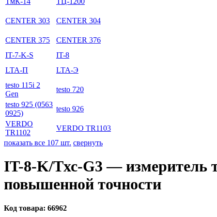
ТмК-14
ТЦ-1200
CENTER 303
CENTER 304
CENTER 375
CENTER 376
IT-7-K-S
IT-8
LTA-П
LTA-Э
testo 115i 2
testo 720
Gen
testo 925 (0563
testo 926
0925)
VERDO
VERDO TR1103
TR1102
показать все 107 шт.
свернуть
IT-8-K/Tхс-G3 — измеритель
повышенной точности
Код товара:
66962