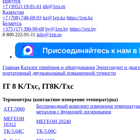
Иркутск
+7 (3952) 19-91-61
irk@1ep.ru
Казахстан
+7 (708) 748-69-93
kz@1ep.kz
https://1ep.kz
Беларусь
+375 (17) 390-99-68
by@1ep.by
https://1ep.by
8 800 222-91-11
info@1ep.ru
Главная
Каталог приборов и оборудования
Энергоаудит и диаг
портативный двухканальный повышенной точности
IT 8 K/Tхc, IT8K/Tхc
Термометры (контактное измерение температуры)
Беспроводный комплект измерения температур
АТТ-5060
металлов с функцией логирования
МЕГЕОН
МЕГЕОН 20240
16312
ТК-5.04C
ТК-5.06C