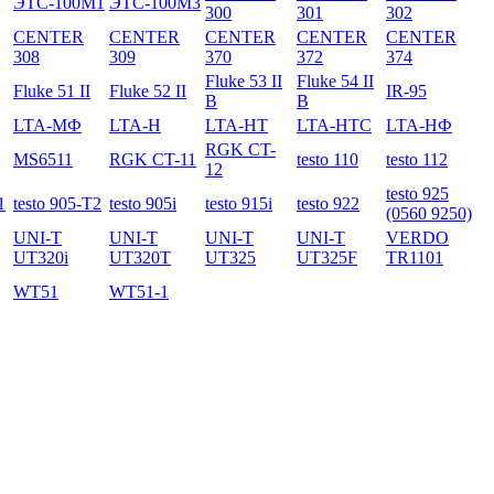
ЭТС-100М1
ЭТС-100М3
300
301
302
CENTER
CENTER
CENTER
CENTER
CENTER
308
309
370
372
374
Fluke 53 II
Fluke 54 II
Fluke 51 II
Fluke 52 II
IR-95
B
B
LTA-МФ
LTA-Н
LTA-НТ
LTA-НТС
LTA-НФ
RGK CT-
MS6511
RGK CT-11
testo 110
testo 112
12
testo 925
1
testo 905-T2
testo 905i
testo 915i
testo 922
(0560 9250)
UNI-T
UNI-T
UNI-T
UNI-T
VERDO
UT320i
UT320T
UT325
UT325F
TR1101
WT51
WT51-1