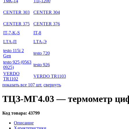
ТмК-14
ТЦ-1200
CENTER 303
CENTER 304
CENTER 375
CENTER 376
IT-7-K-S
IT-8
LTA-П
LTA-Э
testo 115i 2
testo 720
Gen
testo 925 (0563
testo 926
0925)
VERDO
VERDO TR1103
TR1102
показать все 107 шт.
свернуть
ТЦЗ-МГ4.03 — термометр ци
Код товара:
43799
Описание
Характеристики