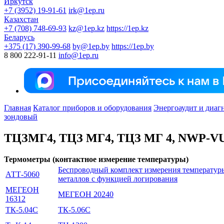
Иркутск
+7 (3952) 19-91-61
irk@1ep.ru
Казахстан
+7 (708) 748-69-93
kz@1ep.kz
https://1ep.kz
Беларусь
+375 (17) 390-99-68
by@1ep.by
https://1ep.by
8 800 222-91-11
info@1ep.ru
Главная
Каталог приборов и оборудования
Энергоаудит и диаг
зондовый
ТЦЗМГ4, ТЦЗ МГ4, ТЦЗ МГ 4, NWP-V
Термометры (контактное измерение температуры)
Беспроводный комплект измерения температур
АТТ-5060
металлов с функцией логирования
МЕГЕОН
МЕГЕОН 20240
16312
ТК-5.04C
ТК-5.06C