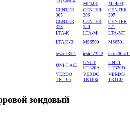
ТЦЗ-МГ4
МГ4.01
МГ4.03
CENTER
CENTER
CENTER
305
306
307
CENTER
CENTER
CENTER
378
520
521
LTA-К
LTA-М
LTA-МТ
LTA/С-В
MS6500
MS6501
testo 735-1
testo 735-2
testo 905-T
UNI-T
UNI-T
UNI-T A63
UT320A
UT320D
VERDO
VERDO
VERDO
TR1105
TR1106
TR1107
фровой зондовый