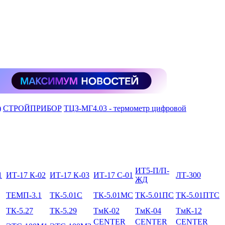
)
СТРОЙПРИБОР
ТЦЗ-МГ4.03 - термометр цифровой
ИТ5-П/П-
1
ИТ-17 К-02
ИТ-17 К-03
ИТ-17 С-01
ЛТ-300
ЖД
ТЕМП-3.1
ТК-5.01C
ТК-5.01МC
ТК-5.01ПC
ТК-5.01ПТС
ТК-5.27
ТК-5.29
ТмК-02
ТмК-04
ТмК-12
CENTER
CENTER
CENTER