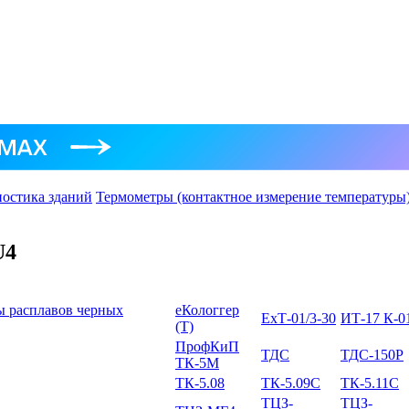
ностика зданий
Термометры (контактное измерение температуры
U4
ы расплавов черных
еКологгер
ЕхТ-01/3-30
ИТ-17 К-0
(Т)
ПрофКиП
ТДС
ТДС-150Р
ТК-5М
ТК-5.08
ТК-5.09C
ТК-5.11C
ТЦЗ-
ТЦЗ-