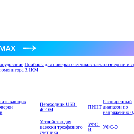
орудование
Приборы для поверки счетчиков электроэнергии и 
ргомонитора 3.1КМ
считывающих
Расширенный
Переходник USB-
оверки
ПИНТ
диапазон по
4COM
ов
напряжению 0,
Устройство для
УФС-
навески трехфазного
УФС-Э
И
счетчика