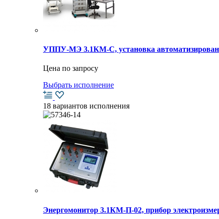
УППУ-МЭ 3.1КМ-С, установка автоматизирован
Цена по запросу
Выбрать исполнение
18 вариантов исполнения
Энергомонитор 3.1КМ-П-02, прибор электроиз