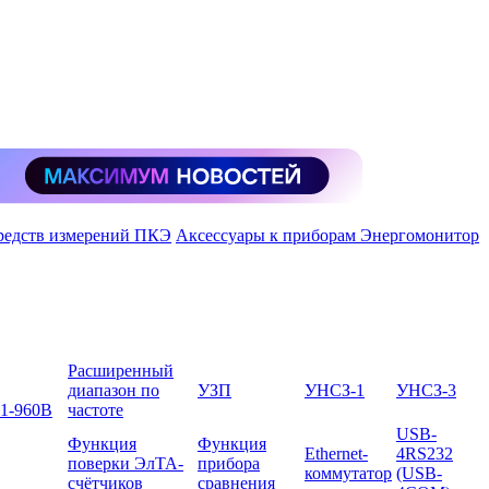
средств измерений ПКЭ
Аксессуары к приборам Энергомонитор
Расширенный
диапазон по
УЗП
УНСЗ-1
УНСЗ-3
1-960В
частоте
USB-
Функция
Функция
Ethernet-
4RS232
поверки ЭлТА-
прибора
коммутатор
(USB-
счётчиков
сравнения