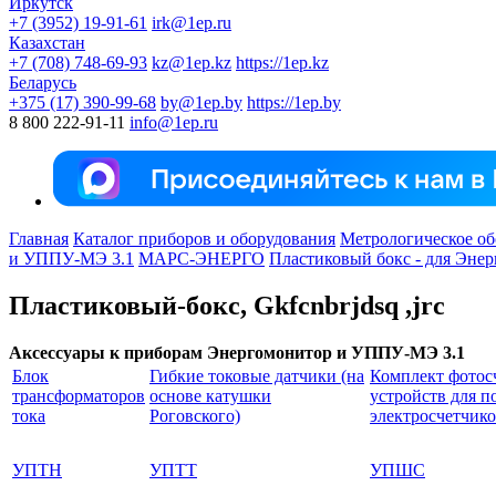
Иркутск
+7 (3952) 19-91-61
irk@1ep.ru
Казахстан
+7 (708) 748-69-93
kz@1ep.kz
https://1ep.kz
Беларусь
+375 (17) 390-99-68
by@1ep.by
https://1ep.by
8 800 222-91-11
info@1ep.ru
Главная
Каталог приборов и оборудования
Метрологическое об
и УППУ-МЭ 3.1
МАРС-ЭНЕРГО
Пластиковый бокс - для Эне
Пластиковый-бокc, Gkfcnbrjdsq ,jrc
Аксессуары к приборам Энергомонитор и УППУ-МЭ 3.1
Блок
Гибкие токовые датчики (на
Комплект фото
трансформаторов
основе катушки
устройств для п
тока
Роговского)
электросчетчик
УПТН
УПТТ
УПШС