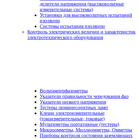
делители напряжения (высоковольтные
измерительные системы)
Установки для высоковольтных испытаний
изоляции
Системы испытания изоляции
Контроль электрических величин и характеристик
электротехнического оборудования
Вольтамперфазометры
Указатели правильности чередования фаз
Указатели низкого напряжения
Тестеры люминесцентных ламп
Клещи электроизмерительные
(токоизмерительные, токовые)
Мультиметры портативные (тестеры)
Микроомметры, Миллиомметры, Омметры
Приборы контроля состояния заземляющих