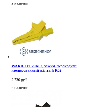
в наличии
WAKROYE20K02, зажим "крокодил"
изолированный жёлтый K02
2 730
руб.
в наличии