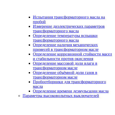
Испытания трансформаторного масла на
пробой
Измерение диэлектрических параметров
трансформаторного масла
Определение температуры вспышки
трансформаторного масла
Определение наличия механических
примесей в трансформаторном масле
Определение коррозионной стойкости масел
и стабильности против окисления
Определение массовой доли влаги в
трансформаторном масле
Определение объёмной доли газов в
трансформаторном масле
Пробоотборники для трансформаторного
масла
Определение времени деэмульсации масла
Параметры высоковольтных выключателей