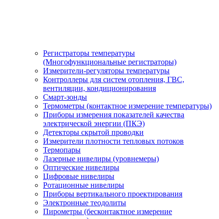
Регистраторы температуры
(Многофункциональные регистраторы)
Измерители-регуляторы температуры
Контроллеры для систем отопления, ГВС,
вентиляции, кондиционирования
Смарт-зонды
Термометры (контактное измерение температуры)
Приборы измерения показателей качества
электрической энергии (ПКЭ)
Детекторы скрытой проводки
Измерители плотности тепловых потоков
Термопары
Лазерные нивелиры (уровнемеры)
Оптические нивелиры
Цифровые нивелиры
Ротационные нивелиры
Приборы вертикального проектирования
Электронные теодолиты
Пирометры (бесконтактное измерение