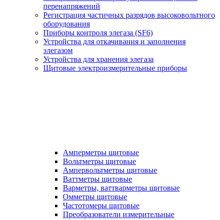
перенапряжений
Регистрация частичных разрядов высоковольтного
оборудования
Приборы контроля элегаза (SF6)
Устройства для откачивания и заполнения
элегазом
Устройства для хранения элегаза
Щитовые электроизмерительные приборы
Амперметры щитовые
Вольтметры щитовые
Ампервольтметры щитовые
Ваттметры щитовые
Варметры, ваттварметры щитовые
Омметры щитовые
Частотомеры щитовые
Преобразователи измерительные