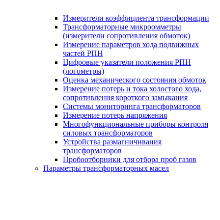
Измерители коэффициента трансформации
Трансформаторные микроомметры
(измерители сопротивления обмоток)
Измерение параметров хода подвижных
частей РПН
Цифровые указатели положения РПН
(логометры)
Оценка механического состояния обмоток
Измерение потерь и тока холостого хода,
сопротивления короткого замыкания
Системы мониторинга трансформаторов
Измерение потерь напряжения
Многофункциональные приборы контроля
силовых трансформаторов
Устройства размагничивания
трансформаторов
Пробоотборники для отбора проб газов
Параметры трансформаторных масел