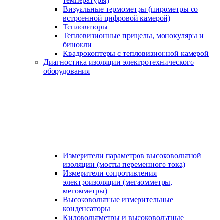
температуры)
Визуальные термометры (пирометры со
встроенной цифровой камерой)
Тепловизоры
Тепловизионные прицелы, монокуляры и
бинокли
Квадрокоптеры с тепловизионной камерой
Диагностика изоляции электротехнического
оборудования
Измерители параметров высоковольтной
изоляции (мосты переменного тока)
Измерители сопротивления
электроизоляции (мегаомметры,
мегомметры)
Высоковольтные измерительные
конденсаторы
Киловольтметры и высоковольтные