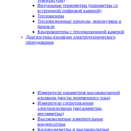
температуры)
Визуальные термометры (пирометры со
встроенной цифровой камерой)
Тепловизоры
Тепловизионные прицелы, монокуляры и
бинокли
Квадрокоптеры с тепловизионной камерой
Диагностика изоляции электротехнического
оборудования
Измерители параметров высоковольтной
изоляции (мосты переменного тока)
Измерители сопротивления
электроизоляции (мегаомметры,
мегомметры)
Высоковольтные измерительные
конденсаторы
Киловольтметры и высоковольтные