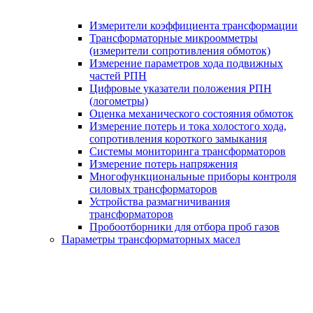
Измерители коэффициента трансформации
Трансформаторные микроомметры
(измерители сопротивления обмоток)
Измерение параметров хода подвижных
частей РПН
Цифровые указатели положения РПН
(логометры)
Оценка механического состояния обмоток
Измерение потерь и тока холостого хода,
сопротивления короткого замыкания
Системы мониторинга трансформаторов
Измерение потерь напряжения
Многофункциональные приборы контроля
силовых трансформаторов
Устройства размагничивания
трансформаторов
Пробоотборники для отбора проб газов
Параметры трансформаторных масел