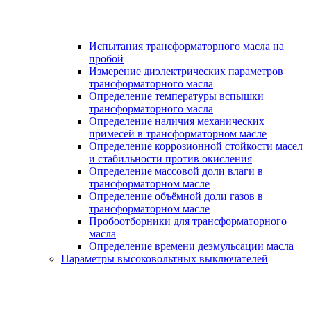
Испытания трансформаторного масла на
пробой
Измерение диэлектрических параметров
трансформаторного масла
Определение температуры вспышки
трансформаторного масла
Определение наличия механических
примесей в трансформаторном масле
Определение коррозионной стойкости масел
и стабильности против окисления
Определение массовой доли влаги в
трансформаторном масле
Определение объёмной доли газов в
трансформаторном масле
Пробоотборники для трансформаторного
масла
Определение времени деэмульсации масла
Параметры высоковольтных выключателей