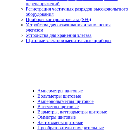
перенапряжений
Регистрация частичных разрядов высоковольтного
оборудования
Приборы контроля элегаза (SF6)
Устройства для откачивания и заполнения
элегазом
Устройства для хранения элегаза
Щитовые электроизмерительные приборы
Амперметры щитовые
Вольтметры щитовые
Ампервольтметры щитовые
Ваттметры щитовые
Варметры, ваттварметры щитовые
Омметры щитовые
Частотомеры щитовые
Преобразователи измерительные