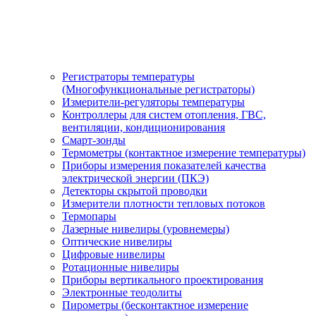
Регистраторы температуры
(Многофункциональные регистраторы)
Измерители-регуляторы температуры
Контроллеры для систем отопления, ГВС,
вентиляции, кондиционирования
Смарт-зонды
Термометры (контактное измерение температуры)
Приборы измерения показателей качества
электрической энергии (ПКЭ)
Детекторы скрытой проводки
Измерители плотности тепловых потоков
Термопары
Лазерные нивелиры (уровнемеры)
Оптические нивелиры
Цифровые нивелиры
Ротационные нивелиры
Приборы вертикального проектирования
Электронные теодолиты
Пирометры (бесконтактное измерение