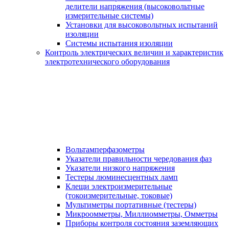
делители напряжения (высоковольтные
измерительные системы)
Установки для высоковольтных испытаний
изоляции
Системы испытания изоляции
Контроль электрических величин и характеристик
электротехнического оборудования
Вольтамперфазометры
Указатели правильности чередования фаз
Указатели низкого напряжения
Тестеры люминесцентных ламп
Клещи электроизмерительные
(токоизмерительные, токовые)
Мультиметры портативные (тестеры)
Микроомметры, Миллиомметры, Омметры
Приборы контроля состояния заземляющих