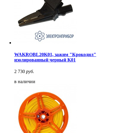
WAKROBL20K01, зажим "Крокодил"
изолированный черный K01
2 730
руб.
в наличии