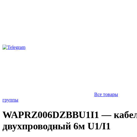
Все товары
группы
WAPRZ006DZBBU1I1 — кабе
двухпроводный 6м U1/I1