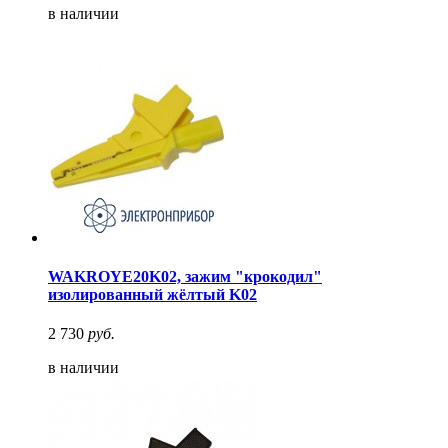
в наличии
WAKROYE20K02, зажим "крокодил"
изолированный жёлтый K02
2 730
руб.
в наличии