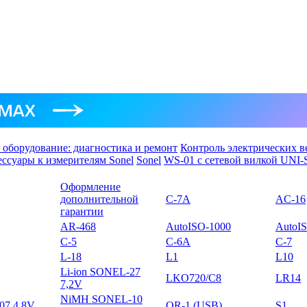
 оборудование: диагностика и ремонт
Контроль электрических в
ссуары к измерителям Sonel
Sonel
WS-01 с сетевой вилкой UNI
Оформление
дополнительной
С-7A
AC-16
гарантии
AR-468
AutoISO-1000
AutoI
C-5
C-6A
C-7
L-18
L1
L10
Li-ion SONEL-27
LKO720/C8
LR14
7,2V
NiMH SONEL-10
7 4,8V
OR-1 (USB)
S1