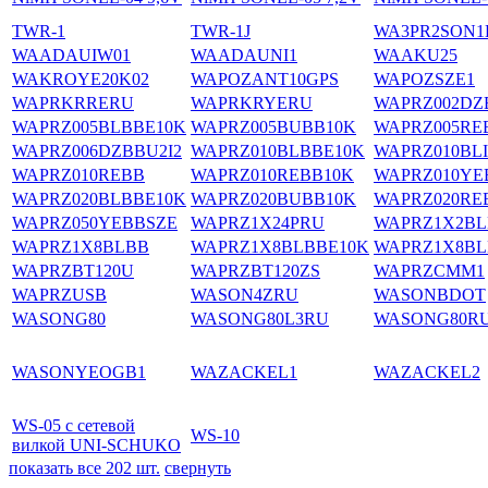
TWR-1
TWR-1J
WA3PR2SON
WAADAUIW01
WAADAUNI1
WAAKU25
WAKROYE20K02
WAPOZANT10GPS
WAPOZSZE1
WAPRKRRERU
WAPRKRYERU
WAPRZ002DZ
WAPRZ005BLBBE10K
WAPRZ005BUBB10K
WAPRZ005RE
WAPRZ006DZBBU2I2
WAPRZ010BLBBE10K
WAPRZ010BLI
WAPRZ010REBB
WAPRZ010REBB10K
WAPRZ010YE
WAPRZ020BLBBE10K
WAPRZ020BUBB10K
WAPRZ020RE
WAPRZ050YEBBSZЕ
WAPRZ1X24PRU
WAPRZ1X2BL
WAPRZ1X8BLBB
WAPRZ1X8BLBBE10K
WAPRZ1X8BL
WAPRZBT120U
WAPRZBT120ZS
WAPRZCMM1
WAPRZUSB
WASON4ZRU
WASONBDOT
WASONG80
WASONG80L3RU
WASONG80R
WASONYEOGB1
WAZACKEL1
WAZACKEL2
WS-05 с сетевой
WS-10
вилкой UNI-SCHUKO
показать все 202 шт.
свернуть