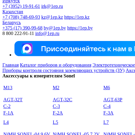
Иркутск
+7 (3952) 19-91-61
irk@1ep.ru
Казахстан
+7 (708) 748-69-93
kz@1ep.kz
https://1ep.kz
Беларусь
+375 (17) 390-99-68
by@1ep.by
https://1ep.by
8 800 222-91-11
info@1ep.ru
Главная
Каталог приборов и оборудования
Электротехническое
Приборы контроля состояния заземляющих устройств (ЗУ)
Аксе
Аксессуары к измерителям Sonel
М13
М2
М6
AGT-32T
AGT-32С
AGT-63P
C-2
C-3
C-4
F-1A
F-2А
F-3А
L4
L5
L7
NiMH SONEL-04 9,6V
NiMH SONEL-05 7,2V
NiMH SONEL-0