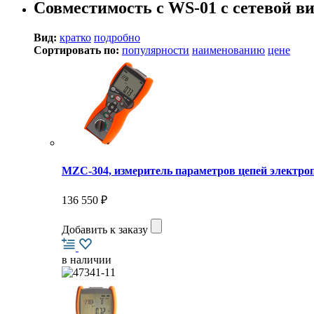
Совместимость с WS-01 с сетевой
Вид:
кратко
подробно
Сортировать по:
популярности
наименованию
цене
MZC-304, измеритель параметров цепей электро
136 550 ₽
Добавить к заказу
в наличии