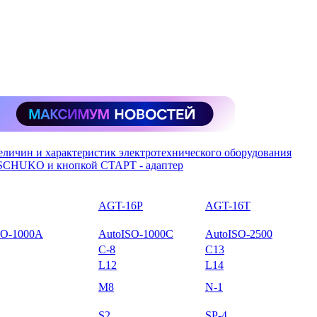
еличин и характеристик электротехнического оборудования
-SCHUKO и кнопкой СТАРТ - адаптер
AGT-16P
AGT-16T
SO-1000A
AutoISO-1000C
AutoISO-2500
C-8
C13
L12
L14
M8
N-1
S2
SP-4