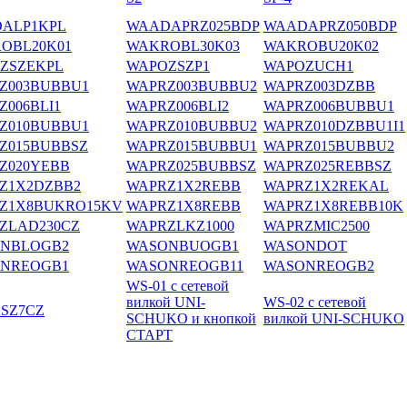
ALP1KPL
WAADAPRZ025BDP
WAADAPRZ050BDP
OBL20K01
WAKROBL30K03
WAKROBU20K02
ZSZEKPL
WAPOZSZP1
WAPOZUCH1
Z003BUBBU1
WAPRZ003BUBBU2
WAPRZ003DZBB
Z006BLI1
WAPRZ006BLI2
WAPRZ006BUBBU1
Z010BUBBU1
WAPRZ010BUBBU2
WAPRZ010DZBBU1I1
Z015BUBBSZ
WAPRZ015BUBBU1
WAPRZ015BUBBU2
Z020YEBB
WAPRZ025BUBBSZ
WAPRZ025REBBSZ
Z1X2DZBB2
WAPRZ1X2REBB
WAPRZ1X2REKAL
Z1X8BUKRO15KV
WAPRZ1X8REBB
WAPRZ1X8REBB10K
ZLAD230CZ
WAPRZLKZ1000
WAPRZMIC2500
NBLOGB2
WASONBUOGB1
WASONDOT
NREOGB1
WASONREOGB11
WASONREOGB2
WS-01 с сетевой
вилкой UNI-
WS-02 с сетевой
SZ7CZ
SCHUKO и кнопкой
вилкой UNI-SCHUKO
СТАРТ