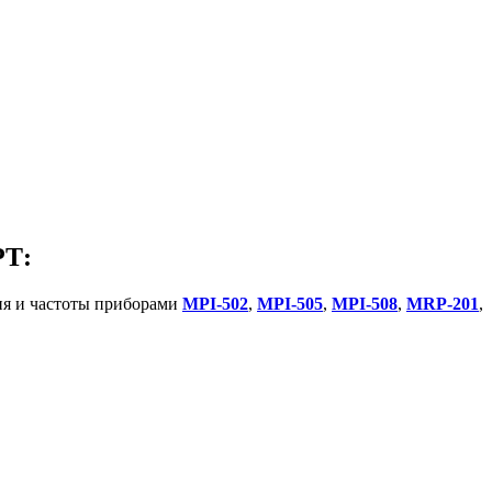
РТ:
ия и частоты приборами
MPI-502
,
MPI-505
,
MPI-508
,
MRP-201
,