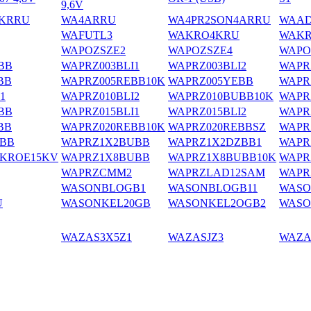
9,6V
1KRRU
WA4ARRU
WA4PR2SON4ARRU
WAAD
WAFUTL3
WAKRO4KRU
WAKR
WAPOZSZE2
WAPOZSZE4
WAPO
BB
WAPRZ003BLI1
WAPRZ003BLI2
WAPR
BB
WAPRZ005REBB10K
WAPRZ005YEBB
WAPR
1
WAPRZ010BLI2
WAPRZ010BUBB10K
WAPR
BB
WAPRZ015BLI1
WAPRZ015BLI2
WAPR
BB
WAPRZ020REBB10K
WAPRZ020REBBSZ
WAPR
BB
WAPRZ1X2BUBB
WAPRZ1X2DZBB1
WAPR
KROE15KV
WAPRZ1X8BUBB
WAPRZ1X8BUBB10K
WAPR
WAPRZCMM2
WAPRZLAD12SAM
WAPR
WASONBLOGB1
WASONBLOGB11
WASO
U
WASONKEL20GB
WASONKEL2OGB2
WASO
WAZAS3X5Z1
WAZASJZ3
WAZA