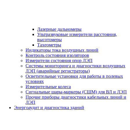
Лазерные дальномеры
Ультразвуковые измерители расстояния,
высотомеры
Тахеометры
Индикаторы тока воздушных линий
Контроль состояния изоляторов
Измерители состояния опор ЛЭП
Системы мониторинга и диагностики воздушных
ЛЭП (аварийные регистраторы)
Осветительные установки для работы в полевых
условиях
Измерительные колеса
Сигнальные шары-маркеры (СШМ) для ВЛ и ЛЭП
Прочие приборы диагностики кабельных линий и
ЛЭП
Энергоаудит и диагностика зданий