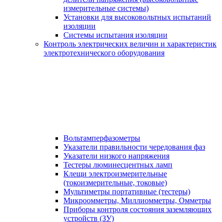
измерительные системы)
Установки для высоковольтных испытаний
изоляции
Системы испытания изоляции
Контроль электрических величин и характеристик
электротехнического оборудования
Вольтамперфазометры
Указатели правильности чередования фаз
Указатели низкого напряжения
Тестеры люминесцентных ламп
Клещи электроизмерительные
(токоизмерительные, токовые)
Мультиметры портативные (тестеры)
Микроомметры, Миллиомметры, Омметры
Приборы контроля состояния заземляющих
устройств (ЗУ)