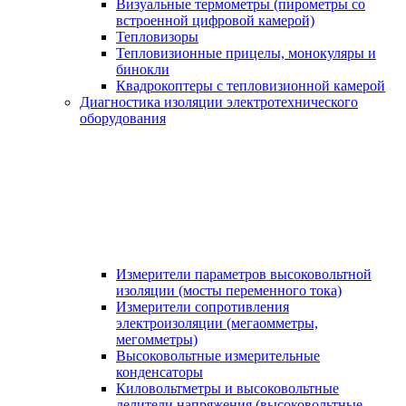
Визуальные термометры (пирометры со
встроенной цифровой камерой)
Тепловизоры
Тепловизионные прицелы, монокуляры и
бинокли
Квадрокоптеры с тепловизионной камерой
Диагностика изоляции электротехнического
оборудования
Измерители параметров высоковольтной
изоляции (мосты переменного тока)
Измерители сопротивления
электроизоляции (мегаомметры,
мегомметры)
Высоковольтные измерительные
конденсаторы
Киловольтметры и высоковольтные
делители напряжения (высоковольтные