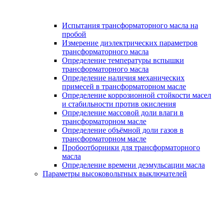
Испытания трансформаторного масла на
пробой
Измерение диэлектрических параметров
трансформаторного масла
Определение температуры вспышки
трансформаторного масла
Определение наличия механических
примесей в трансформаторном масле
Определение коррозионной стойкости масел
и стабильности против окисления
Определение массовой доли влаги в
трансформаторном масле
Определение объёмной доли газов в
трансформаторном масле
Пробоотборники для трансформаторного
масла
Определение времени деэмульсации масла
Параметры высоковольтных выключателей