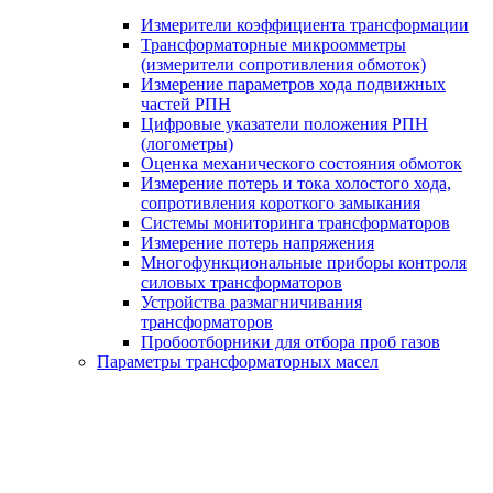
Измерители коэффициента трансформации
Трансформаторные микроомметры
(измерители сопротивления обмоток)
Измерение параметров хода подвижных
частей РПН
Цифровые указатели положения РПН
(логометры)
Оценка механического состояния обмоток
Измерение потерь и тока холостого хода,
сопротивления короткого замыкания
Системы мониторинга трансформаторов
Измерение потерь напряжения
Многофункциональные приборы контроля
силовых трансформаторов
Устройства размагничивания
трансформаторов
Пробоотборники для отбора проб газов
Параметры трансформаторных масел