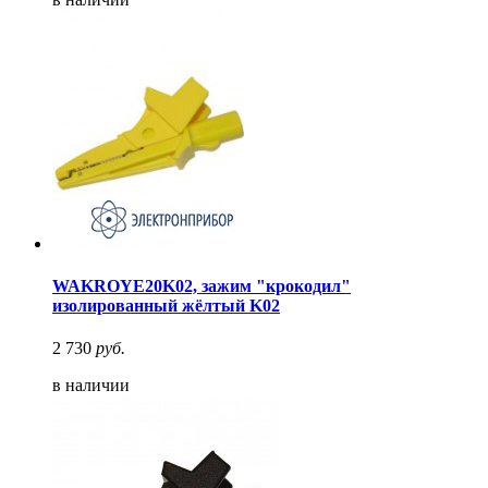
WAKROYE20K02, зажим "крокодил"
изолированный жёлтый K02
2 730
руб.
в наличии