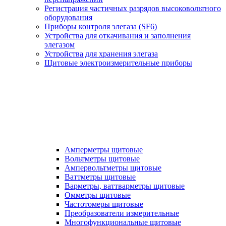
Регистрация частичных разрядов высоковольтного
оборудования
Приборы контроля элегаза (SF6)
Устройства для откачивания и заполнения
элегазом
Устройства для хранения элегаза
Щитовые электроизмерительные приборы
Амперметры щитовые
Вольтметры щитовые
Ампервольтметры щитовые
Ваттметры щитовые
Варметры, ваттварметры щитовые
Омметры щитовые
Частотомеры щитовые
Преобразователи измерительные
Многофункциональные щитовые