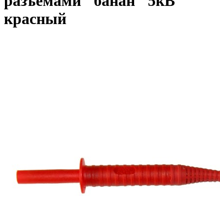
разъемами "банан" 5кВ
красный