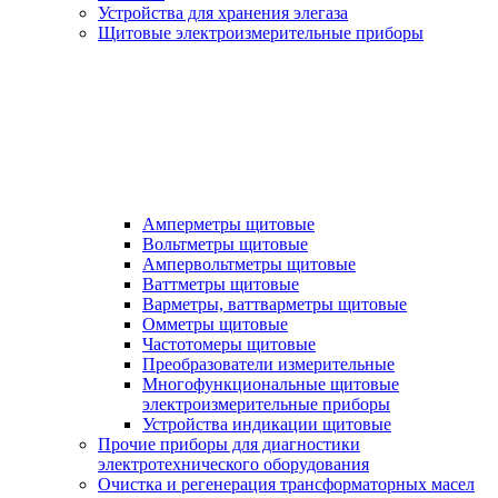
Устройства для хранения элегаза
Щитовые электроизмерительные приборы
Амперметры щитовые
Вольтметры щитовые
Ампервольтметры щитовые
Ваттметры щитовые
Варметры, ваттварметры щитовые
Омметры щитовые
Частотомеры щитовые
Преобразователи измерительные
Многофункциональные щитовые
электроизмерительные приборы
Устройства индикации щитовые
Прочие приборы для диагностики
электротехнического оборудования
Очистка и регенерация трансформаторных масел