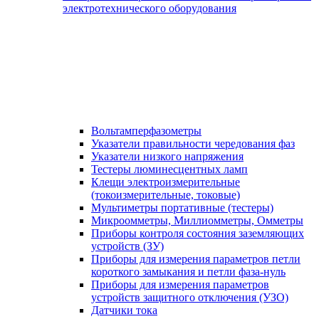
электротехнического оборудования
Вольтамперфазометры
Указатели правильности чередования фаз
Указатели низкого напряжения
Тестеры люминесцентных ламп
Клещи электроизмерительные
(токоизмерительные, токовые)
Мультиметры портативные (тестеры)
Микроомметры, Миллиомметры, Омметры
Приборы контроля состояния заземляющих
устройств (ЗУ)
Приборы для измерения параметров петли
короткого замыкания и петли фаза-нуль
Приборы для измерения параметров
устройств защитного отключения (УЗО)
Датчики тока