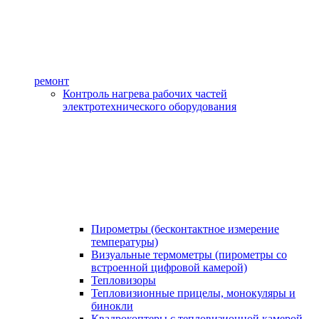
ремонт
Контроль нагрева рабочих частей
электротехнического оборудования
Пирометры (бесконтактное измерение
температуры)
Визуальные термометры (пирометры со
встроенной цифровой камерой)
Тепловизоры
Тепловизионные прицелы, монокуляры и
бинокли
Квадрокоптеры с тепловизионной камерой