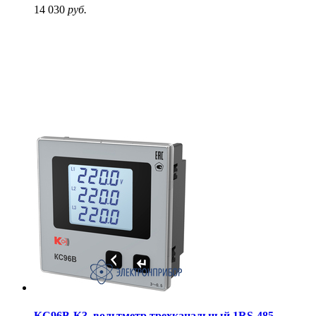
14 030
руб.
КС96В-К3, вольтметр трехканальный 1RS-485