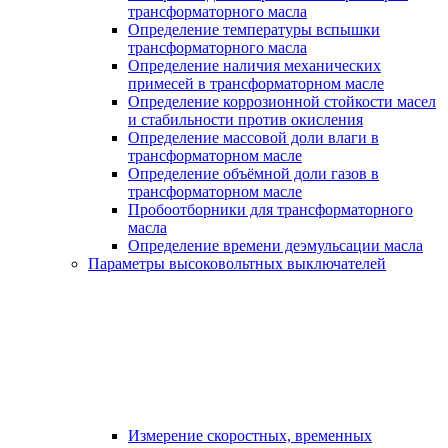
трансформаторного масла
Определение температуры вспышки
трансформаторного масла
Определение наличия механических
примесей в трансформаторном масле
Определение коррозионной стойкости масел
и стабильности против окисления
Определение массовой доли влаги в
трансформаторном масле
Определение объёмной доли газов в
трансформаторном масле
Пробоотборники для трансформаторного
масла
Определение времени деэмульсации масла
Параметры высоковольтных выключателей
Измерение скоростных, временных