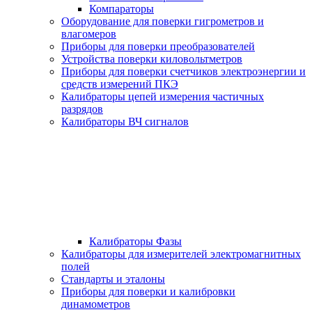
Компараторы
Оборудование для поверки гигрометров и
влагомеров
Приборы для поверки преобразователей
Устройства поверки киловольтметров
Приборы для поверки счетчиков электроэнергии и
средств измерений ПКЭ
Калибраторы цепей измерения частичных
разрядов
Калибраторы ВЧ сигналов
Калибраторы Фазы
Калибраторы для измерителей электромагнитных
полей
Стандарты и эталоны
Приборы для поверки и калибровки
динамометров