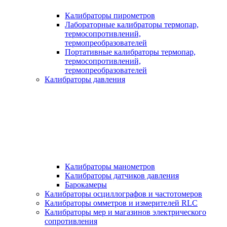
Калибраторы пирометров
Лабораторные калибраторы термопар,
термосопротивлений,
термопреобразователей
Портативные калибраторы термопар,
термосопротивлений,
термопреобразователей
Калибраторы давления
Калибраторы манометров
Калибраторы датчиков давления
Барокамеры
Калибраторы осциллографов и частотомеров
Калибраторы омметров и измерителей RLC
Калибраторы мер и магазинов электрического
сопротивления