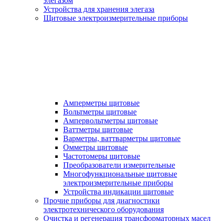
элегазом
Устройства для хранения элегаза
Щитовые электроизмерительные приборы
Амперметры щитовые
Вольтметры щитовые
Ампервольтметры щитовые
Ваттметры щитовые
Варметры, ваттварметры щитовые
Омметры щитовые
Частотомеры щитовые
Преобразователи измерительные
Многофункциональные щитовые
электроизмерительные приборы
Устройства индикации щитовые
Прочие приборы для диагностики
электротехнического оборудования
Очистка и регенерация трансформаторных масел