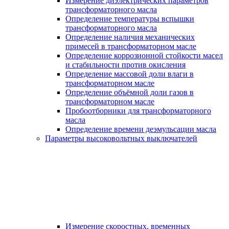
Измерение диэлектрических параметров
трансформаторного масла
Определение температуры вспышки
трансформаторного масла
Определение наличия механических
примесей в трансформаторном масле
Определение коррозионной стойкости масел
и стабильности против окисления
Определение массовой доли влаги в
трансформаторном масле
Определение объёмной доли газов в
трансформаторном масле
Пробоотборники для трансформаторного
масла
Определение времени деэмульсации масла
Параметры высоковольтных выключателей
Измерение скоростных, временных