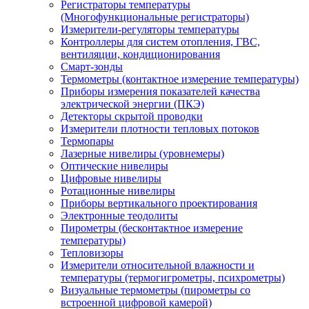
Регистраторы температуры
(Многофункциональные регистраторы)
Измерители-регуляторы температуры
Контроллеры для систем отопления, ГВС,
вентиляции, кондиционирования
Смарт-зонды
Термометры (контактное измерение температуры)
Приборы измерения показателей качества
электрической энергии (ПКЭ)
Детекторы скрытой проводки
Измерители плотности тепловых потоков
Термопары
Лазерные нивелиры (уровнемеры)
Оптические нивелиры
Цифровые нивелиры
Ротационные нивелиры
Приборы вертикального проектирования
Электронные теодолиты
Пирометры (бесконтактное измерение
температуры)
Тепловизоры
Измерители относительной влажности и
температуры (термогигрометры, психрометры)
Визуальные термометры (пирометры со
встроенной цифровой камерой)