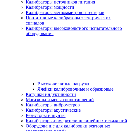
Калибраторы источников питания
Калибраторы мощности
Калибраторы мегаомметров и тестеров
Портативные калибраторы электрических
сигналов
Калибраторы высоковольтного испытательного
оборудования
Высоковольтные нагрузки
Ячейки калибровочные и образцовые
Катушки индуктивности
Магазины и меры сопротивлений
Калибраторы виброметров
Калибраторы акустические
Резисторы и шунты
Калибраторы-измерители нелинейных искажений
Оборудование для калибровки векторных