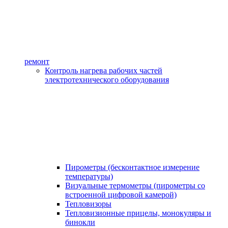
ремонт
Контроль нагрева рабочих частей
электротехнического оборудования
Пирометры (бесконтактное измерение
температуры)
Визуальные термометры (пирометры со
встроенной цифровой камерой)
Тепловизоры
Тепловизионные прицелы, монокуляры и
бинокли