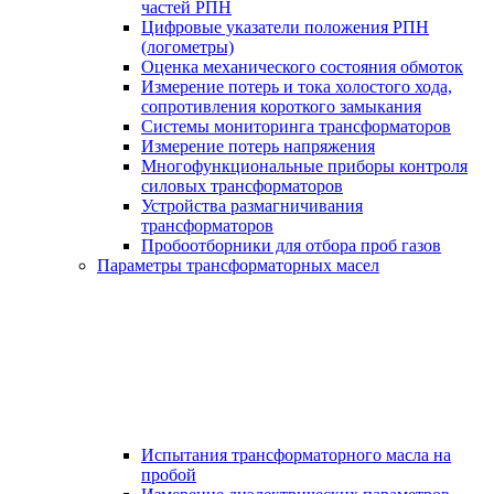
частей РПН
Цифровые указатели положения РПН
(логометры)
Оценка механического состояния обмоток
Измерение потерь и тока холостого хода,
сопротивления короткого замыкания
Системы мониторинга трансформаторов
Измерение потерь напряжения
Многофункциональные приборы контроля
силовых трансформаторов
Устройства размагничивания
трансформаторов
Пробоотборники для отбора проб газов
Параметры трансформаторных масел
Испытания трансформаторного масла на
пробой