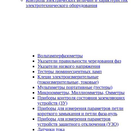
Контроль электрических величин и характеристик
электротехнического оборудования
Вольтамперфазометры
Указатели правильности чередования фаз
Указатели низкого напряжения
Тестеры люминесцентных ламп
Клещи электроизмерительные
(токоизмерительные, токовые)
Мультиметры портативные (тестеры)
Микроомметры, Миллиомметры, Омметры
Приборы контроля состояния заземляющих
устройств (ЗУ)
Приборы для измерения параметров петли
короткого замыкания и петли фаза-нуль
Приборы для измерения параметров
устройств защитного отключения (УЗО)
Датчики тока