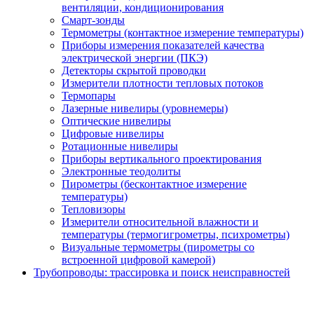
вентиляции, кондиционирования
Смарт-зонды
Термометры (контактное измерение температуры)
Приборы измерения показателей качества
электрической энергии (ПКЭ)
Детекторы скрытой проводки
Измерители плотности тепловых потоков
Термопары
Лазерные нивелиры (уровнемеры)
Оптические нивелиры
Цифровые нивелиры
Ротационные нивелиры
Приборы вертикального проектирования
Электронные теодолиты
Пирометры (бесконтактное измерение
температуры)
Тепловизоры
Измерители относительной влажности и
температуры (термогигрометры, психрометры)
Визуальные термометры (пирометры со
встроенной цифровой камерой)
Трубопроводы: трассировка и поиск неисправностей