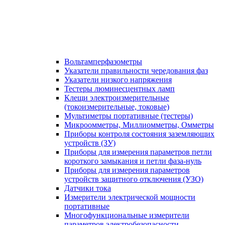
Вольтамперфазометры
Указатели правильности чередования фаз
Указатели низкого напряжения
Тестеры люминесцентных ламп
Клещи электроизмерительные
(токоизмерительные, токовые)
Мультиметры портативные (тестеры)
Микроомметры, Миллиомметры, Омметры
Приборы контроля состояния заземляющих
устройств (ЗУ)
Приборы для измерения параметров петли
короткого замыкания и петли фаза-нуль
Приборы для измерения параметров
устройств защитного отключения (УЗО)
Датчики тока
Измерители электрической мощности
портативные
Многофункциональные измерители
параметров электробезопасности