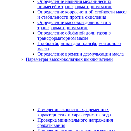
Определение наличия механических
примесей в трансформаторном масле
Определение коррозионной стойкости масел
и стабильности против окисления
Определение массовой доли влаги в
трансформаторном масле
Определение объёмной доли газов в
трансформаторном масле
Пробоотборники для трансформаторного
масла
Определение времени деэмульсации масла
Параметры высоковольтных выключателей
Измерение скоростных, временных
характеристик и характеристик хода
Проверка минимального напряжения
срабатывания
Измерение усилия нажатия ламельных