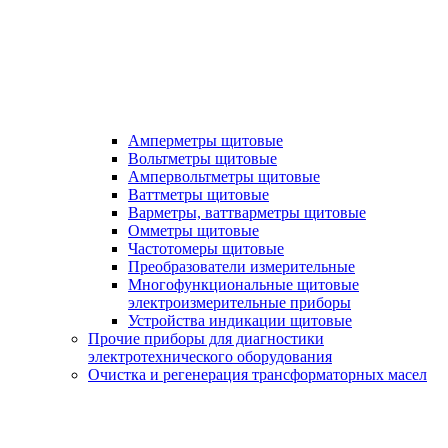
Амперметры щитовые
Вольтметры щитовые
Ампервольтметры щитовые
Ваттметры щитовые
Варметры, ваттварметры щитовые
Омметры щитовые
Частотомеры щитовые
Преобразователи измерительные
Многофункциональные щитовые
электроизмерительные приборы
Устройства индикации щитовые
Прочие приборы для диагностики
электротехнического оборудования
Очистка и регенерация трансформаторных масел