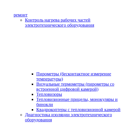
ремонт
Контроль нагрева рабочих частей
электротехнического оборудования
Пирометры (бесконтактное измерение
температуры)
Визуальные термометры (пирометры со
встроенной цифровой камерой)
Тепловизоры
Тепловизионные прицелы, монокуляры и
бинокли
Квадрокоптеры с тепловизионной камерой
Диагностика изоляции электротехнического
оборудования