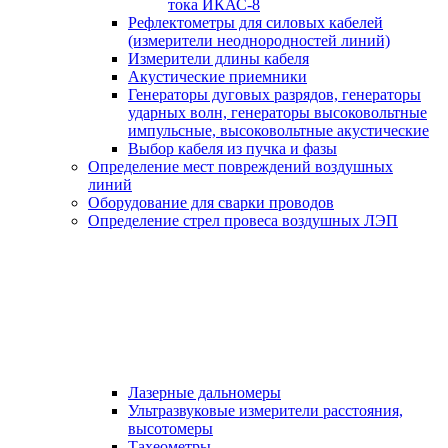
тока ИКАС-8
Рефлектометры для силовых кабелей
(измерители неоднородностей линий)
Измерители длины кабеля
Акустические приемники
Генераторы дуговых разрядов, генераторы
ударных волн, генераторы высоковольтные
импульсные, высоковольтные акустические
Выбор кабеля из пучка и фазы
Определение мест повреждений воздушных
линий
Оборудование для сварки проводов
Определение стрел провеса воздушных ЛЭП
Лазерные дальномеры
Ультразвуковые измерители расстояния,
высотомеры
Тахеометры