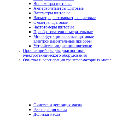
Вольтметры щитовые
Ампервольтметры щитовые
Ваттметры щитовые
Варметры, ваттварметры щитовые
Омметры щитовые
Частотомеры щитовые
Преобразователи измерительные
Многофункциональные щитовые
электроизмерительные приборы
Устройства индикации щитовые
Прочие приборы для диагностики
электротехнического оборудования
Очистка и регенерация трансформаторных масел
Очистка и дегазация масла
Регенерация масла
Доливка масла