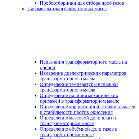
Пробоотборники для отбора проб газов
Параметры трансформаторных масел
Испытания трансформаторного масла на
пробой
Измерение диэлектрических параметров
трансформаторного масла
Определение температуры вспышки
трансформаторного масла
Определение наличия механических
примесей в трансформаторном масле
Определение коррозионной стойкости масел
и стабильности против окисления
Определение массовой доли влаги в
трансформаторном масле
Определение объёмной доли газов в
трансформаторном масле