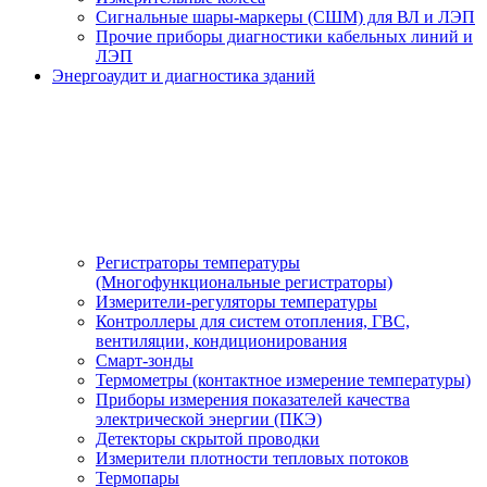
Сигнальные шары-маркеры (СШМ) для ВЛ и ЛЭП
Прочие приборы диагностики кабельных линий и
ЛЭП
Энергоаудит и диагностика зданий
Регистраторы температуры
(Многофункциональные регистраторы)
Измерители-регуляторы температуры
Контроллеры для систем отопления, ГВС,
вентиляции, кондиционирования
Смарт-зонды
Термометры (контактное измерение температуры)
Приборы измерения показателей качества
электрической энергии (ПКЭ)
Детекторы скрытой проводки
Измерители плотности тепловых потоков
Термопары