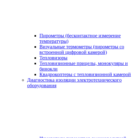
Пирометры (бесконтактное измерение
температуры)
Визуальные термометры (пирометры со
встроенной цифровой камерой)
Тепловизоры
Тепловизионные прицелы, монокуляры и
бинокли
Квадрокоптеры с тепловизионной камерой
Диагностика изоляции электротехнического
оборудования