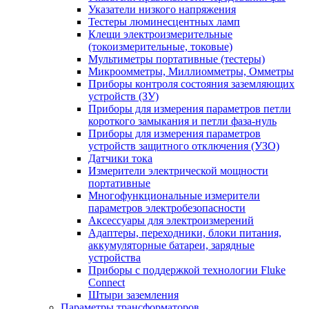
Указатели низкого напряжения
Тестеры люминесцентных ламп
Клещи электроизмерительные
(токоизмерительные, токовые)
Мультиметры портативные (тестеры)
Микроомметры, Миллиомметры, Омметры
Приборы контроля состояния заземляющих
устройств (ЗУ)
Приборы для измерения параметров петли
короткого замыкания и петли фаза-нуль
Приборы для измерения параметров
устройств защитного отключения (УЗО)
Датчики тока
Измерители электрической мощности
портативные
Многофункциональные измерители
параметров электробезопасности
Аксессуары для электроизмерений
Адаптеры, переходники, блоки питания,
аккумуляторные батареи, зарядные
устройства
Приборы с поддержкой технологии Fluke
Connect
Штыри заземления
Параметры трансформаторов