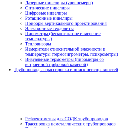
Лазерные нивелиры (уровнемеры)
Оптические нивелиры
Цифровые нивелиры
Ротационные нивелиры
Приборы вертикального проектирования
Электронные теодолиты
Пирометры (бесконтактное измерение
температуры)
Тепловизоры
Измерители относительной влажности и
температуры (термогигрометры, психрометры)
Визуальные термометры (пирометры со
встроенной цифровой камерой)
Трубопроводы: трассировка и поиск неисправностей
Рефлектометры для СОДК трубопроводов
Трассировка неметаллических трубопроводов