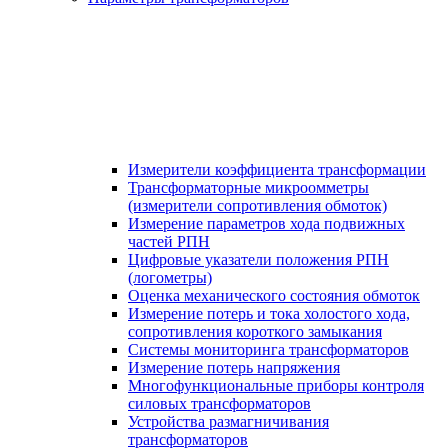
Измерители коэффициента трансформации
Трансформаторные микроомметры
(измерители сопротивления обмоток)
Измерение параметров хода подвижных
частей РПН
Цифровые указатели положения РПН
(логометры)
Оценка механического состояния обмоток
Измерение потерь и тока холостого хода,
сопротивления короткого замыкания
Системы мониторинга трансформаторов
Измерение потерь напряжения
Многофункциональные приборы контроля
силовых трансформаторов
Устройства размагничивания
трансформаторов