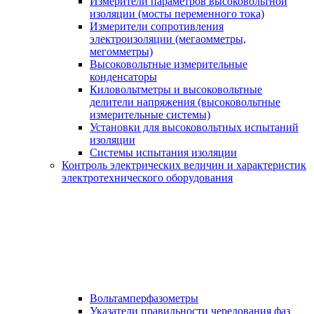
Измерители параметров высоковольтной
изоляции (мосты переменного тока)
Измерители сопротивления
электроизоляции (мегаомметры,
мегомметры)
Высоковольтные измерительные
конденсаторы
Киловольтметры и высоковольтные
делители напряжения (высоковольтные
измерительные системы)
Установки для высоковольтных испытаний
изоляции
Системы испытания изоляции
Контроль электрических величин и характеристик
электротехнического оборудования
Вольтамперфазометры
Указатели правильности чередования фаз