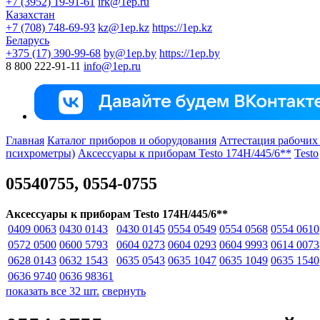
+7 (3952) 19-91-61
irk@1ep.ru
Казахстан
+7 (708) 748-69-93
kz@1ep.kz
https://1ep.kz
Беларусь
+375 (17) 390-99-68
by@1ep.by
https://1ep.by
8 800 222-91-11
info@1ep.ru
Главная
Каталог приборов и оборудования
Аттестация рабочих
психрометры)
Аксессуары к приборам Testo 174H/445/6**
Testo
05540755, 0554-0755
Аксессуары к приборам Testo 174H/445/6**
0409 0063
0430 0143
0430 0145
0554 0549
0554 0568
0554 0610
0572 0500
0600 5793
0604 0273
0604 0293
0604 9993
0614 0073
0628 0143
0632 1543
0635 0543
0635 1047
0635 1049
0635 1540
0636 9740
0636 98361
показать все 32 шт.
свернуть