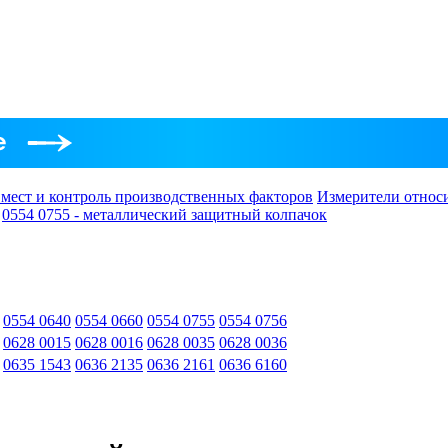
 мест и контроль производственных факторов
Измерители относ
0554 0755 - металлический защитный колпачок
0554 0640
0554 0660
0554 0755
0554 0756
0628 0015
0628 0016
0628 0035
0628 0036
0635 1543
0636 2135
0636 2161
0636 6160