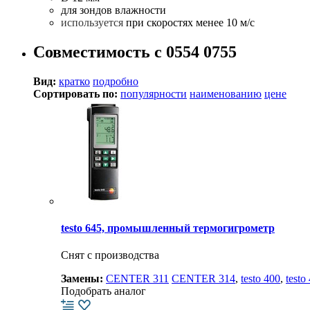
для зондов влажности
используется
при скоростях менее 10 м/с
Совместимость с 0554 0755
Вид:
кратко
подробно
Сортировать по:
популярности
наименованию
цене
testo 645, промышленный термогигрометр
Снят с производства
Замены:
CENTER 311
CENTER 314
,
testo 400
,
testo
Подобрать аналог