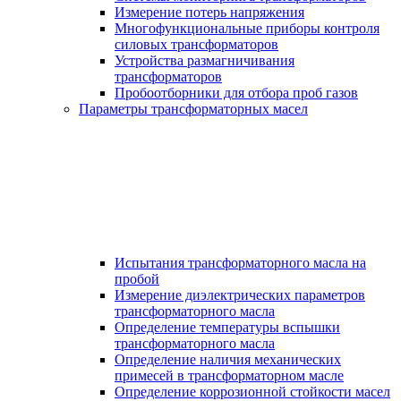
Измерение потерь напряжения
Многофункциональные приборы контроля
силовых трансформаторов
Устройства размагничивания
трансформаторов
Пробоотборники для отбора проб газов
Параметры трансформаторных масел
Испытания трансформаторного масла на
пробой
Измерение диэлектрических параметров
трансформаторного масла
Определение температуры вспышки
трансформаторного масла
Определение наличия механических
примесей в трансформаторном масле
Определение коррозионной стойкости масел