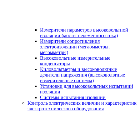
Измерители параметров высоковольтной
изоляции (мосты переменного тока)
Измерители сопротивления
электроизоляции (мегаомметры,
мегомметры)
Высоковольтные измерительные
конденсаторы
Киловольтметры и высоковольтные
делители напряжения (высоковольтные
измерительные системы)
Установки для высоковольтных испытаний
изоляции
Системы испытания изоляции
Контроль электрических величин и характеристик
электротехнического оборудования