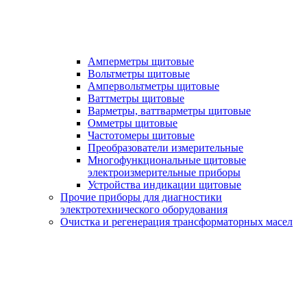
Амперметры щитовые
Вольтметры щитовые
Ампервольтметры щитовые
Ваттметры щитовые
Варметры, ваттварметры щитовые
Омметры щитовые
Частотомеры щитовые
Преобразователи измерительные
Многофункциональные щитовые
электроизмерительные приборы
Устройства индикации щитовые
Прочие приборы для диагностики
электротехнического оборудования
Очистка и регенерация трансформаторных масел