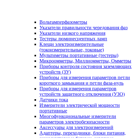
Вольтамперфазометры
Указатели правильности чередования фаз
Указатели низкого напряжения
Тестеры люминесцентных ламп
Клещи электроизмерительные
(токоизмерительные, токовые)
Мультиметры портативные (тестеры)
Микроомметры, Миллиомметры, Омметры
Приборы контроля состояния заземляющих
устройств (ЗУ)
Приборы для измерения параметров петли
короткого замыкания и петли фаза-нуль
Приборы для измерения параметров
устройств защитного отключения (УЗО)
Датчики тока
Измерители электрической мощности
портативные
Многофункциональные измерители
параметров электробезопасности
Аксессуары для электроизмерений
Адаптеры, переходники, блоки питания,