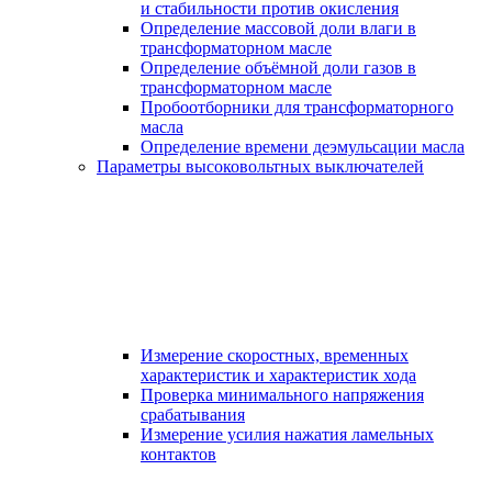
и стабильности против окисления
Определение массовой доли влаги в
трансформаторном масле
Определение объёмной доли газов в
трансформаторном масле
Пробоотборники для трансформаторного
масла
Определение времени деэмульсации масла
Параметры высоковольтных выключателей
Измерение скоростных, временных
характеристик и характеристик хода
Проверка минимального напряжения
срабатывания
Измерение усилия нажатия ламельных
контактов