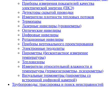
Приборы измерения показателей качества
электрической энергии (ПКЭ)
Детекторы скрытой проводки
Измерители плотности тепловых потоков
Термопары
Лазерные нивелиры (уровнемеры)
Оптические нивелиры
Цифровые нивелиры
Ротационные нивелиры
Приборы вертикального проектирования
Электронные теодолиты
Пирометры (бесконтактное измерение
температуры)
Тепловизоры
Измерители относительной влажности и
температуры (термогигрометры, психрометры)
Визуальные термометры (пирометры со
встроенной цифровой камерой)
Трубопроводы: трассировка и поиск неисправностей