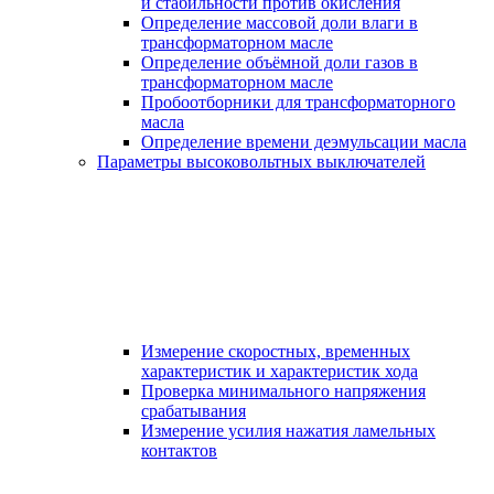
и стабильности против окисления
Определение массовой доли влаги в
трансформаторном масле
Определение объёмной доли газов в
трансформаторном масле
Пробоотборники для трансформаторного
масла
Определение времени деэмульсации масла
Параметры высоковольтных выключателей
Измерение скоростных, временных
характеристик и характеристик хода
Проверка минимального напряжения
срабатывания
Измерение усилия нажатия ламельных
контактов