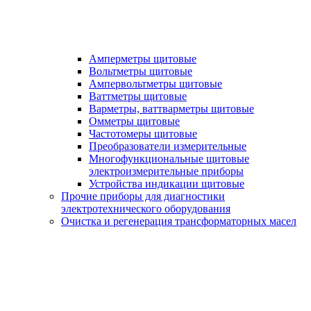
Амперметры щитовые
Вольтметры щитовые
Ампервольтметры щитовые
Ваттметры щитовые
Варметры, ваттварметры щитовые
Омметры щитовые
Частотомеры щитовые
Преобразователи измерительные
Многофункциональные щитовые
электроизмерительные приборы
Устройства индикации щитовые
Прочие приборы для диагностики
электротехнического оборудования
Очистка и регенерация трансформаторных масел