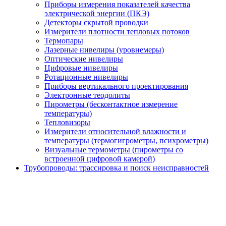
Приборы измерения показателей качества
электрической энергии (ПКЭ)
Детекторы скрытой проводки
Измерители плотности тепловых потоков
Термопары
Лазерные нивелиры (уровнемеры)
Оптические нивелиры
Цифровые нивелиры
Ротационные нивелиры
Приборы вертикального проектирования
Электронные теодолиты
Пирометры (бесконтактное измерение
температуры)
Тепловизоры
Измерители относительной влажности и
температуры (термогигрометры, психрометры)
Визуальные термометры (пирометры со
встроенной цифровой камерой)
Трубопроводы: трассировка и поиск неисправностей