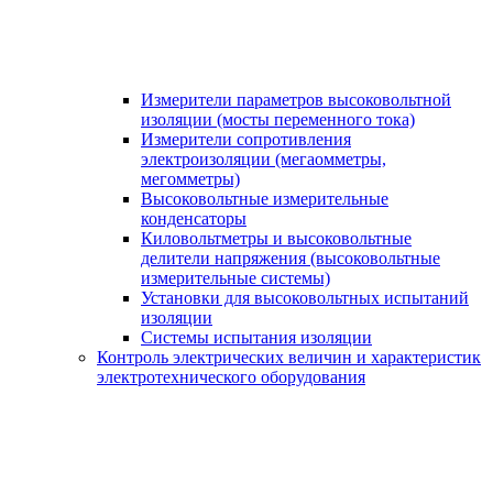
Измерители параметров высоковольтной
изоляции (мосты переменного тока)
Измерители сопротивления
электроизоляции (мегаомметры,
мегомметры)
Высоковольтные измерительные
конденсаторы
Киловольтметры и высоковольтные
делители напряжения (высоковольтные
измерительные системы)
Установки для высоковольтных испытаний
изоляции
Системы испытания изоляции
Контроль электрических величин и характеристик
электротехнического оборудования