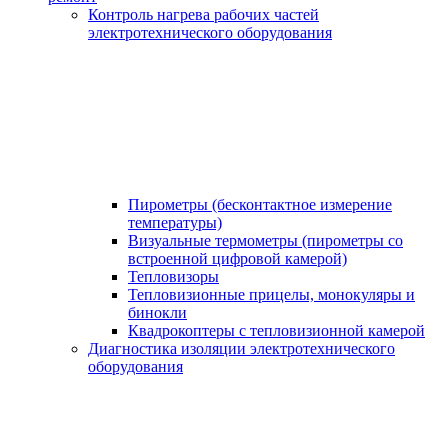
Контроль нагрева рабочих частей
электротехнического оборудования
Пирометры (бесконтактное измерение
температуры)
Визуальные термометры (пирометры со
встроенной цифровой камерой)
Тепловизоры
Тепловизионные прицелы, монокуляры и
бинокли
Квадрокоптеры с тепловизионной камерой
Диагностика изоляции электротехнического
оборудования