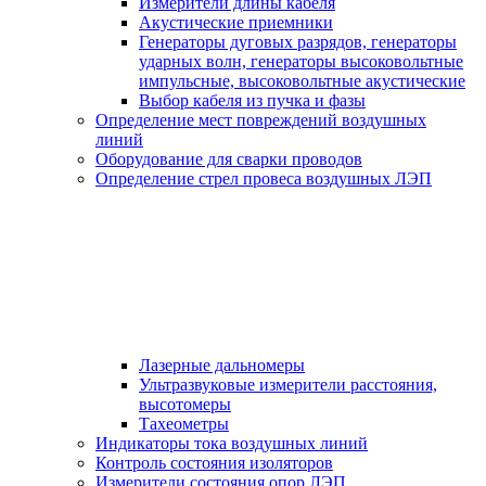
Измерители длины кабеля
Акустические приемники
Генераторы дуговых разрядов, генераторы
ударных волн, генераторы высоковольтные
импульсные, высоковольтные акустические
Выбор кабеля из пучка и фазы
Определение мест повреждений воздушных
линий
Оборудование для сварки проводов
Определение стрел провеса воздушных ЛЭП
Лазерные дальномеры
Ультразвуковые измерители расстояния,
высотомеры
Тахеометры
Индикаторы тока воздушных линий
Контроль состояния изоляторов
Измерители состояния опор ЛЭП