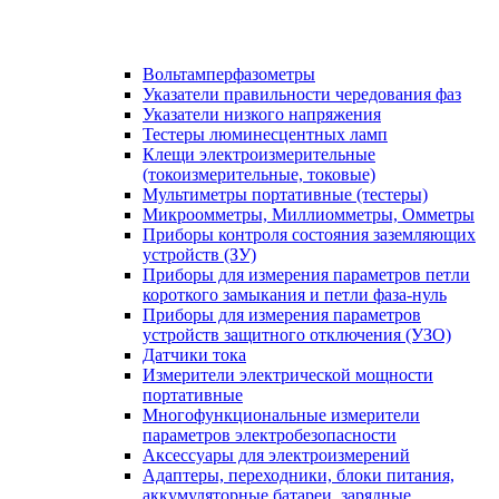
Вольтамперфазометры
Указатели правильности чередования фаз
Указатели низкого напряжения
Тестеры люминесцентных ламп
Клещи электроизмерительные
(токоизмерительные, токовые)
Мультиметры портативные (тестеры)
Микроомметры, Миллиомметры, Омметры
Приборы контроля состояния заземляющих
устройств (ЗУ)
Приборы для измерения параметров петли
короткого замыкания и петли фаза-нуль
Приборы для измерения параметров
устройств защитного отключения (УЗО)
Датчики тока
Измерители электрической мощности
портативные
Многофункциональные измерители
параметров электробезопасности
Аксессуары для электроизмерений
Адаптеры, переходники, блоки питания,
аккумуляторные батареи, зарядные