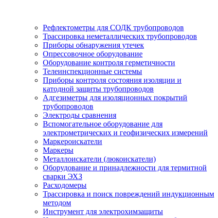
Рефлектометры для СОДК трубопроводов
Трассировка неметаллических трубопроводов
Приборы обнаружения утечек
Опрессовочное оборудование
Оборудование контроля герметичности
Телеинспекционные системы
Приборы контроля состояния изоляции и
катодной защиты трубопроводов
Адгезиметры для изоляционных покрытий
трубопроводов
Электроды сравнения
Вспомогательное оборудование для
электрометрических и геофизических измерений
Маркероискатели
Маркеры
Металлоискатели (люкоискатели)
Оборудование и принадлежности для термитной
сварки ЭХЗ
Расходомеры
Трассировка и поиск повреждений индукционным
методом
Инструмент для электрохимзащиты