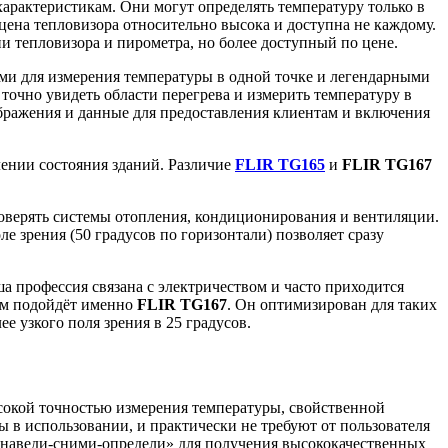
арактеристикам. Они могут определять температуру только в
ена тепловизора относительно высока и доступна не каждому.
 тепловизора и пирометра, но более доступный по цене.
и для измерения температуры в одной точке и легендарными
очно увидеть области перегрева и измерить температуру в
ображения и данные для предоставления клиентам и включения
лении состояния зданий. Различие
FLIR TG165
и
FLIR TG167
роверять системы отопления, кондиционирования и вентиляции.
е зрения (50 градусов по горизонтали) позволяет сразу
а профессия связана с электричеством и часто приходится
вам подойдёт именно
FLIR TG167
. Он оптимизирован для таких
е узкого поля зрения в 25 градусов.
окой точностью измерения температуры, свойственной
 в использовании, и практически не требуют от пользователя
и «наведи-сними-определи» для получения высококачественных