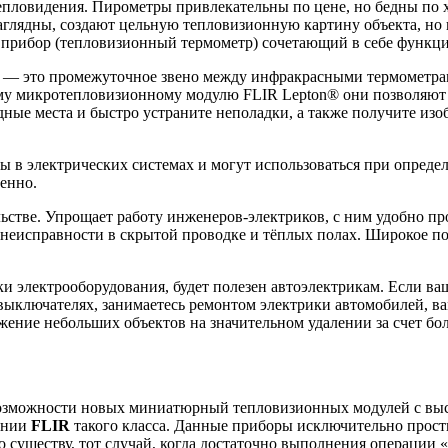
пловидения. Пирометры привлекательны по цене, но бедны по х
глядны, создают цельную тепловизионную картину объекта, но ц
прибор (тепловизионный термометр) сочетающий в себе функции
— это промежуточное звено между инфракрасными термометрам
му микротепловизионному модулю FLIR Lepton® они позволяют т
дные места и быстро устраните неполадки, а также получите из
 в электрических системах и могут использоваться при опреде
венно.
ьстве. Упрощает работу инженеров-электриков, с ним удобно п
 неисправности в скрытой проводке и тёплых полах. Широкое пол
и электрооборудования, будет полезен автоэлектрикам. Если ваш
 выключателях, занимаетесь ремонтом электрики автомобилей, 
жение небольших объектов на значительном удалении за счет боле
:
возможности новых миниатюрный тепловизионных модулей с выс
ании
FLIR
такого класса. Данные приборы исключительно просты
по существу, тот случай, когда достаточно выполнения операци