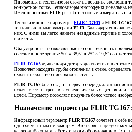
Пирометры и тепловизоры стоят на вершине эволюции те
конкретной точке. Тепловизоры многофункциональны, на
Именно поэтому
FLIR
разработал новый измерительный 
Тепловизионные пирометры
FLIR TG165
и
FLIR TG167
тепловизионными камерами
FLIR
. Благодаря уникально
них. С ними вы легко найдете невидимые горячие и холо
в отчеты.
Оба устройства позволяют быстро обнаруживать проблемы
состоит в поле зрения: 50° × 38,6° и 25° × 19,6° соответст
FLIR TG165
лучше подходит для диагностики в строител
Позволяет находить трубы отопления в стене, определять
охватить большую поверхность стены.
FLIR TG167
был создан в первую очередь для диагностик
искать места нагрева в распределительных щитках или в
целей. Пирометр позволяет получить более четкое изобра
Назначение пирометра FLIR TG167
Инфракрасный термометр
FLIR TG167
сочетает в себе 
одноэлементным пирометрам. Это первый продукт комп
какого-либо опыта работы с таким оборудованием. Это, 