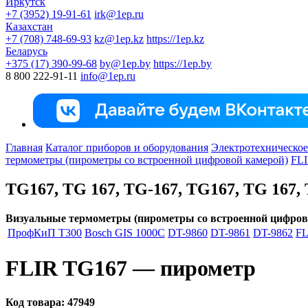
Иркутск
+7 (3952) 19-91-61
irk@1ep.ru
Казахстан
+7 (708) 748-69-93
kz@1ep.kz
https://1ep.kz
Беларусь
+375 (17) 390-99-68
by@1ep.by
https://1ep.by
8 800 222-91-11
info@1ep.ru
Главная
Каталог приборов и оборудования
Электротехническое
термометры (пирометры со встроенной цифровой камерой)
FL
TG167, TG 167, TG-167, ТG167, ТG 167,
Визуальные термометры (пирометры со встроенной цифров
ПрофКиП Т300
Bosch GIS 1000C
DT-9860
DT-9861
DT-9862
FL
FLIR TG167 — пирометр
Код товара:
47949