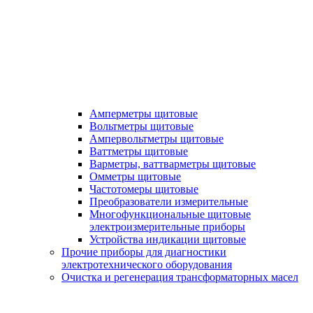
Амперметры щитовые
Вольтметры щитовые
Ампервольтметры щитовые
Ваттметры щитовые
Варметры, ваттварметры щитовые
Омметры щитовые
Частотомеры щитовые
Преобразователи измерительные
Многофункциональные щитовые
электроизмерительные приборы
Устройства индикации щитовые
Прочие приборы для диагностики
электротехнического оборудования
Очистка и регенерация трансформаторных масел