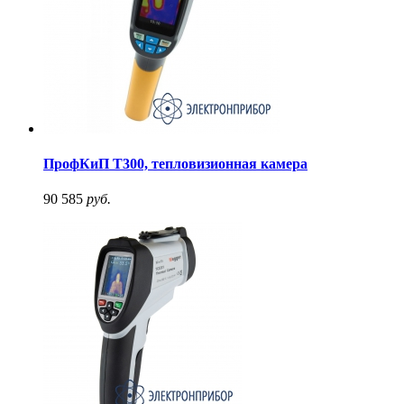
ПрофКиП Т300, тепловизионная камера
90 585
руб.