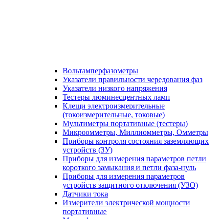
Вольтамперфазометры
Указатели правильности чередования фаз
Указатели низкого напряжения
Тестеры люминесцентных ламп
Клещи электроизмерительные
(токоизмерительные, токовые)
Мультиметры портативные (тестеры)
Микроомметры, Миллиомметры, Омметры
Приборы контроля состояния заземляющих
устройств (ЗУ)
Приборы для измерения параметров петли
короткого замыкания и петли фаза-нуль
Приборы для измерения параметров
устройств защитного отключения (УЗО)
Датчики тока
Измерители электрической мощности
портативные