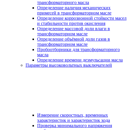
трансформаторного масла
Определение наличия механических
примесей в трансформаторном масле
Определение коррозионной стойкости масел
и стабильности против окисления
Определение массовой доли влаги в
трансформаторном масле
Определение объёмной доли газов в
трансформаторном масле
Пробоотборники для трансформаторного
масла
Определение времени деэмульсации масла
Параметры высоковольтных выключателей
Измерение скоростных, временных
характеристик и характеристик хода
Проверка минимального напряжения