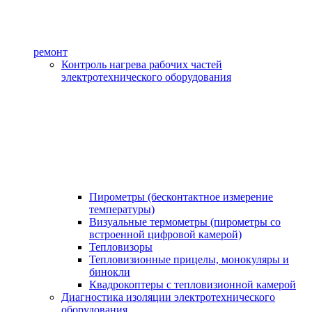
ремонт
Контроль нагрева рабочих частей
электротехнического оборудования
Пирометры (бесконтактное измерение
температуры)
Визуальные термометры (пирометры со
встроенной цифровой камерой)
Тепловизоры
Тепловизионные прицелы, монокуляры и
бинокли
Квадрокоптеры с тепловизионной камерой
Диагностика изоляции электротехнического
оборудования