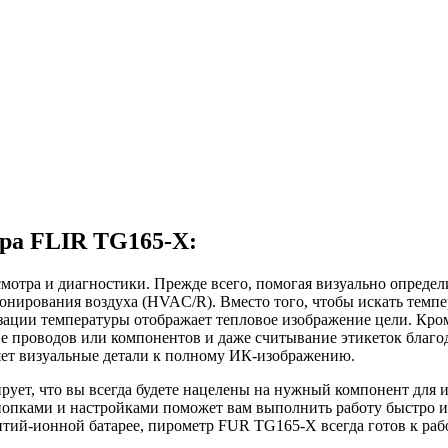
ра FLIR TG165-X:
мотра и диагностики. Прежде всего, помогая визуально определ
ционирования воздуха (HVAC/R). Вместо того, чтобы искать тем
зации температуры отображает тепловое изображение цели. Кром
ие проводов или компонентов и даже считывание этикеток благо
т визуальные детали к полному ИК-изображению.
рует, что вы всегда будете нацелены на нужный компонент для 
нопками и настройками поможет вам выполнить работу быстро и
итий-ионной батарее, пирометр FUR TG165-Х всегда готов к раб