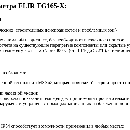
метра FLIR TG165-X:
й
ических, строительных неисправностей и проблемных зон^
х аномалий на дисплее, без необходимости точечного поиска;
отчета на существующие перегретые компоненты или скрытые ут
емператур, от — 25°С до 300°С (от -13°F до 572°F), с точностью
, необходимо:
ерной технологии MSX®, которая позволяет быстро и просто п
и лазерной указки;
, включая показания температуры при помощи простого нажати
бнаружена и устранена с помощью записанных изображений до и 
IP54 способствует возможности применения в любых местах: