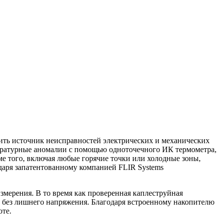
ить источник неисправностей электрических и механических
пературные аномалии с помощью одноточечного ИК термометра,
е того, включая любые горячие точки или холодные зоны,
даря запатентованному компанией FLIR Systems
измерения. В то время как проверенная каплеструйная
 без лишнего напряжения. Благодаря встроенному накопителю
оте.