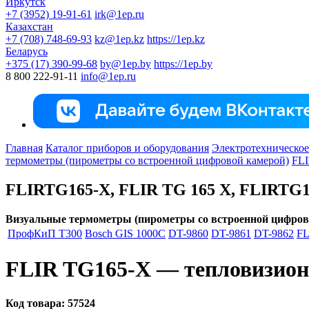
Иркутск
+7 (3952) 19-91-61
irk@1ep.ru
Казахстан
+7 (708) 748-69-93
kz@1ep.kz
https://1ep.kz
Беларусь
+375 (17) 390-99-68
by@1ep.by
https://1ep.by
8 800 222-91-11
info@1ep.ru
Главная
Каталог приборов и оборудования
Электротехническое
термометры (пирометры со встроенной цифровой камерой)
FL
FLIRTG165-X, FLIR TG 165 X, FLIRTG
Визуальные термометры (пирометры со встроенной цифров
ПрофКиП Т300
Bosch GIS 1000C
DT-9860
DT-9861
DT-9862
FL
FLIR TG165-X — тепловизио
Код товара:
57524