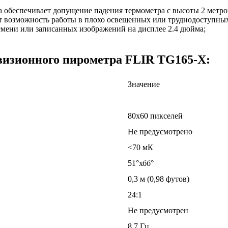
 обеспечивает допущение падения термометра с высоты 2 метро
т возможность работы в плохо освещенных или труднодоступных
мени или записанных изображений на дисплее 2.4 дюйма;
визионного пирометра FLIR TG165-X:
Значение
80x60 пикселей
Не предусмотрено
<70 мК
51°хбб°
0,3 м (0,98 футов)
24:1
Не предусмотрен
8,7 Гц