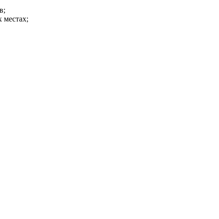
в;
 местах;