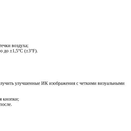
ечки воздуха;
 до ±1,5°С (±3°F).
олучить улучшенные ИК изображения с четкими визуальными
я кнопки;
после.