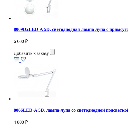
8069D2LED-A 5D, светодиодная лампа-лупа с прямоу
6 600 ₽
Добавить к заказу
8066LED-A 5D, лампа-лупа со светодиодной подсветко
4 800 ₽