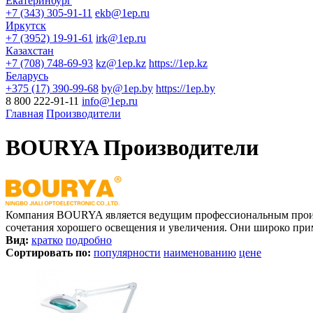
Екатеринбург
+7 (343) 305-91-11
ekb@1ep.ru
Иркутск
+7 (3952) 19-91-61
irk@1ep.ru
Казахстан
+7 (708) 748-69-93
kz@1ep.kz
https://1ep.kz
Беларусь
+375 (17) 390-99-68
by@1ep.by
https://1ep.by
8 800 222-91-11
info@1ep.ru
Главная
Производители
BOURYA Производители
Компания BOURYA является ведущим профессиональным произв
сочетания хорошего освещения и увеличения. Они широко прим
Вид:
кратко
подробно
Сортировать по:
популярности
наименованию
цене