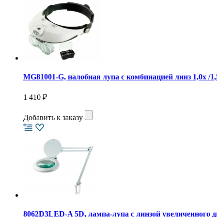
MG81001-G, налобная лупа с комбинацией линз 1,0х /1,5х
1 410 ₽
Добавить к заказу
8062D3LED-A 5D, лампа-лупа с линзой увеличенного 