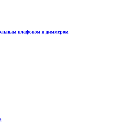
гольным плафоном и диммером
й