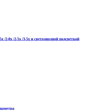
 /2,0х /2,5х /3,5х и светодиодной подсветкой
диаметра