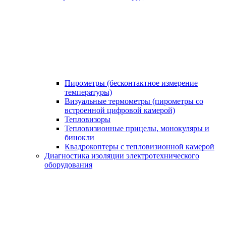
Пирометры (бесконтактное измерение
температуры)
Визуальные термометры (пирометры со
встроенной цифровой камерой)
Тепловизоры
Тепловизионные прицелы, монокуляры и
бинокли
Квадрокоптеры с тепловизионной камерой
Диагностика изоляции электротехнического
оборудования