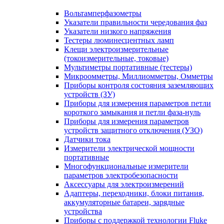
Вольтамперфазометры
Указатели правильности чередования фаз
Указатели низкого напряжения
Тестеры люминесцентных ламп
Клещи электроизмерительные
(токоизмерительные, токовые)
Мультиметры портативные (тестеры)
Микроомметры, Миллиомметры, Омметры
Приборы контроля состояния заземляющих
устройств (ЗУ)
Приборы для измерения параметров петли
короткого замыкания и петли фаза-нуль
Приборы для измерения параметров
устройств защитного отключения (УЗО)
Датчики тока
Измерители электрической мощности
портативные
Многофункциональные измерители
параметров электробезопасности
Аксессуары для электроизмерений
Адаптеры, переходники, блоки питания,
аккумуляторные батареи, зарядные
устройства
Приборы с поддержкой технологии Fluke