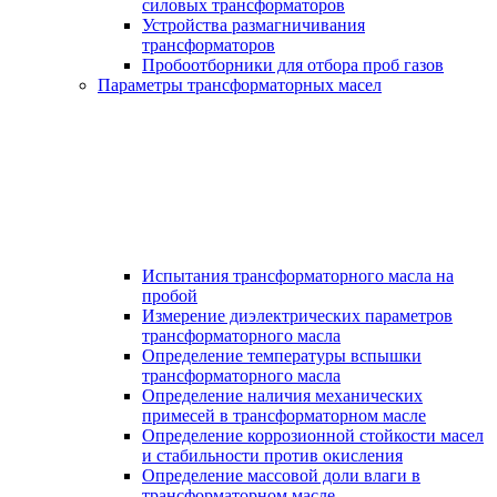
силовых трансформаторов
Устройства размагничивания
трансформаторов
Пробоотборники для отбора проб газов
Параметры трансформаторных масел
Испытания трансформаторного масла на
пробой
Измерение диэлектрических параметров
трансформаторного масла
Определение температуры вспышки
трансформаторного масла
Определение наличия механических
примесей в трансформаторном масле
Определение коррозионной стойкости масел
и стабильности против окисления
Определение массовой доли влаги в
трансформаторном масле