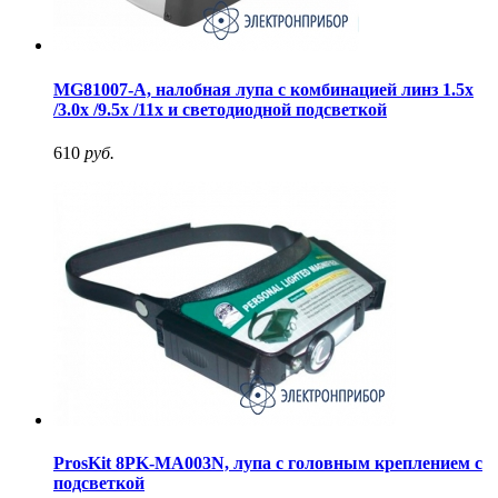
MG81007-A, налобная лупа с комбинацией линз 1.5x
/3.0х /9.5х /11х и светодиодной подсветкой
610
руб.
ProsKit 8PK-MA003N, лупа с головным креплением с
подсветкой