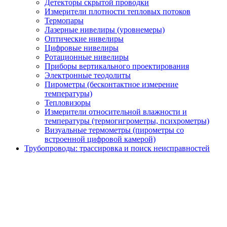
Детекторы скрытой проводки
Измерители плотности тепловых потоков
Термопары
Лазерные нивелиры (уровнемеры)
Оптические нивелиры
Цифровые нивелиры
Ротационные нивелиры
Приборы вертикального проектирования
Электронные теодолиты
Пирометры (бесконтактное измерение
температуры)
Тепловизоры
Измерители относительной влажности и
температуры (термогигрометры, психрометры)
Визуальные термометры (пирометры со
встроенной цифровой камерой)
Трубопроводы: трассировка и поиск неисправностей