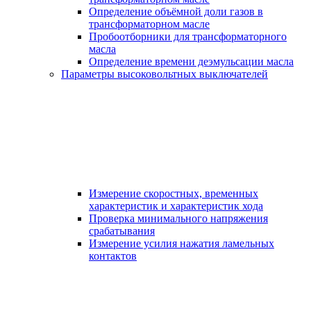
Определение объёмной доли газов в
трансформаторном масле
Пробоотборники для трансформаторного
масла
Определение времени деэмульсации масла
Параметры высоковольтных выключателей
Измерение скоростных, временных
характеристик и характеристик хода
Проверка минимального напряжения
срабатывания
Измерение усилия нажатия ламельных
контактов