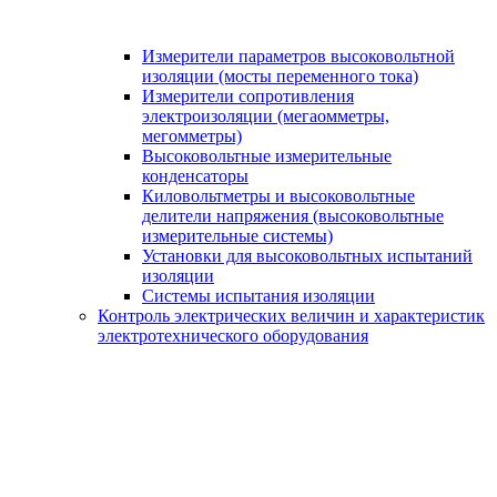
Измерители параметров высоковольтной
изоляции (мосты переменного тока)
Измерители сопротивления
электроизоляции (мегаомметры,
мегомметры)
Высоковольтные измерительные
конденсаторы
Киловольтметры и высоковольтные
делители напряжения (высоковольтные
измерительные системы)
Установки для высоковольтных испытаний
изоляции
Системы испытания изоляции
Контроль электрических величин и характеристик
электротехнического оборудования