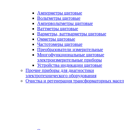
Амперметры щитовые
Вольтметры щитовые
Ампервольтметры щитовые
Ваттметры щитовые
Варметры, ваттварметры щитовые
Омметры щитовые
Частотомеры щитовые
Преобразователи измерительные
Многофункциональные щитовые
электроизмерительные приборы
Устройства индикации щитовые
Прочие приборы для диагностики
электротехнического оборудования
Очистка и регенерация трансформаторных масел