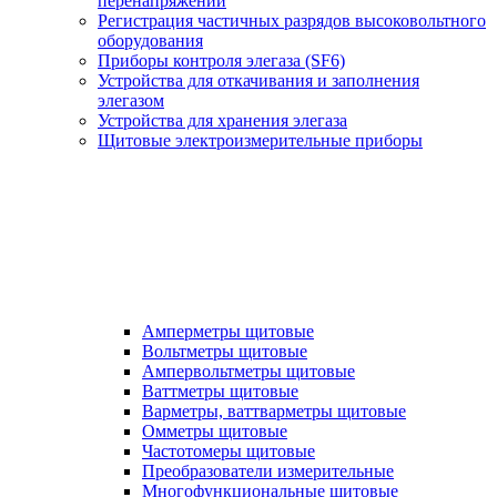
перенапряжений
Регистрация частичных разрядов высоковольтного
оборудования
Приборы контроля элегаза (SF6)
Устройства для откачивания и заполнения
элегазом
Устройства для хранения элегаза
Щитовые электроизмерительные приборы
Амперметры щитовые
Вольтметры щитовые
Ампервольтметры щитовые
Ваттметры щитовые
Варметры, ваттварметры щитовые
Омметры щитовые
Частотомеры щитовые
Преобразователи измерительные
Многофункциональные щитовые