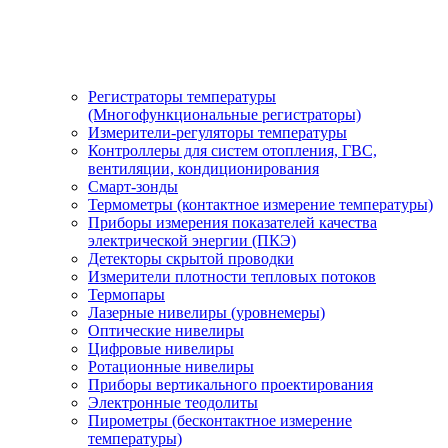
Регистраторы температуры
(Многофункциональные регистраторы)
Измерители-регуляторы температуры
Контроллеры для систем отопления, ГВС,
вентиляции, кондиционирования
Смарт-зонды
Термометры (контактное измерение температуры)
Приборы измерения показателей качества
электрической энергии (ПКЭ)
Детекторы скрытой проводки
Измерители плотности тепловых потоков
Термопары
Лазерные нивелиры (уровнемеры)
Оптические нивелиры
Цифровые нивелиры
Ротационные нивелиры
Приборы вертикального проектирования
Электронные теодолиты
Пирометры (бесконтактное измерение
температуры)