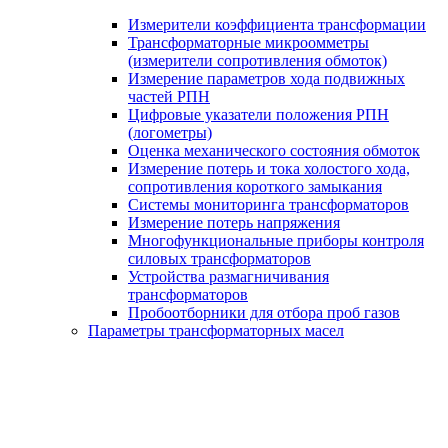
Измерители коэффициента трансформации
Трансформаторные микроомметры
(измерители сопротивления обмоток)
Измерение параметров хода подвижных
частей РПН
Цифровые указатели положения РПН
(логометры)
Оценка механического состояния обмоток
Измерение потерь и тока холостого хода,
сопротивления короткого замыкания
Системы мониторинга трансформаторов
Измерение потерь напряжения
Многофункциональные приборы контроля
силовых трансформаторов
Устройства размагничивания
трансформаторов
Пробоотборники для отбора проб газов
Параметры трансформаторных масел