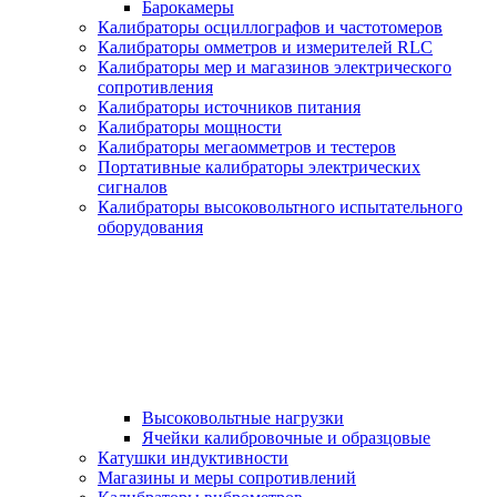
Барокамеры
Калибраторы осциллографов и частотомеров
Калибраторы омметров и измерителей RLC
Калибраторы мер и магазинов электрического
сопротивления
Калибраторы источников питания
Калибраторы мощности
Калибраторы мегаомметров и тестеров
Портативные калибраторы электрических
сигналов
Калибраторы высоковольтного испытательного
оборудования
Высоковольтные нагрузки
Ячейки калибровочные и образцовые
Катушки индуктивности
Магазины и меры сопротивлений