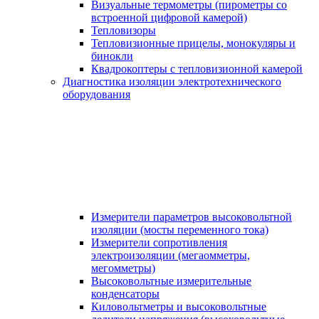
Визуальные термометры (пирометры со
встроенной цифровой камерой)
Тепловизоры
Тепловизионные прицелы, монокуляры и
бинокли
Квадрокоптеры с тепловизионной камерой
Диагностика изоляции электротехнического
оборудования
Измерители параметров высоковольтной
изоляции (мосты переменного тока)
Измерители сопротивления
электроизоляции (мегаомметры,
мегомметры)
Высоковольтные измерительные
конденсаторы
Киловольтметры и высоковольтные