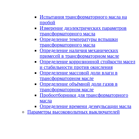
Испытания трансформаторного масла на
пробой
Измерение диэлектрических параметров
трансформаторного масла
Определение температуры вспышки
трансформаторного масла
Определение наличия механических
примесей в трансформаторном масле
Определение коррозионной стойкости масел
и стабильности против окисления
Определение массовой доли влаги в
трансформаторном масле
Определение объёмной доли газов в
трансформаторном масле
Пробоотборники для трансформаторного
масла
Определение времени деэмульсации масла
Параметры высоковольтных выключателей