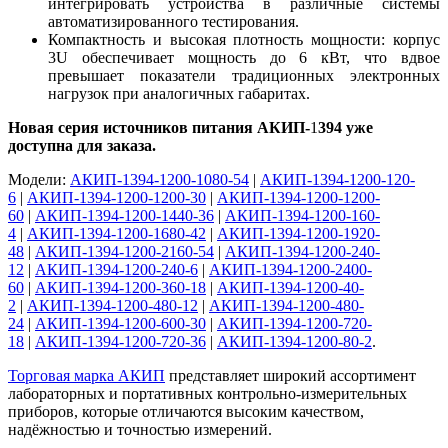
интегрировать устройства в различные системы
автоматизированного тестирования.
Компактность и высокая плотность мощности: корпус
3U обеспечивает мощность до 6 кВт, что вдвое
превышает показатели традиционных электронных
нагрузок при аналогичных габаритах.
Новая серия источников питания АКИП-
1
394 уже
доступна для заказа.
Модели:
АКИП-1394-1200-1080-54
|
АКИП-1394-1200-120-
6
|
АКИП-1394-1200-1200-30
|
АКИП-1394-1200-1200-
60
|
АКИП-1394-1200-1440-36
|
АКИП-1394-1200-160-
4
|
АКИП-1394-1200-1680-42
|
АКИП-1394-1200-1920-
48
|
АКИП-1394-1200-2160-54
|
АКИП-1394-1200-240-
12
|
АКИП-1394-1200-240-6
|
АКИП-1394-1200-2400-
60
|
АКИП-1394-1200-360-18
|
АКИП-1394-1200-40-
2
|
АКИП-1394-1200-480-12
|
АКИП-1394-1200-480-
24
|
АКИП-1394-1200-600-30
|
АКИП-1394-1200-720-
18
|
АКИП-1394-1200-720-36
|
АКИП-1394-1200-80-2
.
Торговая марка АКИП
представляет широкий ассортимент
лабораторных и портативных контрольно-измерительных
приборов, которые отличаются высоким качеством,
надёжностью и точностью измерений.