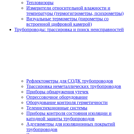
Тепловизоры
Измерители относительной влажности и
температуры (термогигрометры, психрометры)
Визуальные термометры (пирометры со
встроенной цифровой камерой)
Трубопроводы: трассировка и поиск неисправностей
Рефлектометры для СОДК трубопроводов
Трассировка неметаллических трубопроводов
Приборы обнаружения утечек
Опрессовочное оборудование
Оборудование контроля герметичности
Телеинспекционные системы
Приборы контроля состояния изоляции и
катодной защиты трубопроводов
Адгезиметры для изоляционных покрытий
трубопроводов