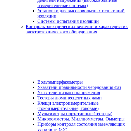
делители напряжения (высоковольтные
измерительные системы)
Установки для высоковольтных испытаний
изоляции
Системы испытания изоляции
Контроль электрических величин и характеристик
электротехнического оборудования
Вольтамперфазометры
Указатели правильности чередования фаз
Указатели низкого напряжения
Тестеры люминесцентных ламп
Клещи электроизмерительные
(токоизмерительные, токовые)
Мультиметры портативные (тестеры)
Микроомметры, Миллиомметры, Омметры
Приборы контроля состояния заземляющих
устройств (ЗУ)