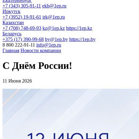
Екатеринбург
+7 (343) 305-91-11
ekb@1ep.ru
Иркутск
+7 (3952) 19-91-61
irk@1ep.ru
Казахстан
+7 (708) 748-69-93
kz@1ep.kz
https://1ep.kz
Беларусь
+375 (17) 390-99-68
by@1ep.by
https://1ep.by
8 800 222-91-11
info@1ep.ru
Главная
Новости компании
С Днём России!
11 Июня 2026