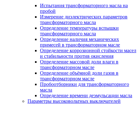
Испытания трансформаторного масла на
пробой
Измерение диэлектрических параметров
трансформаторного масла
Определение температуры вспышки
трансформаторного масла
Определение наличия механических
примесей в трансформаторном масле
Определение коррозионной стойкости масел
и стабильности против окисления
Определение массовой доли влаги в
трансформаторном масле
Определение объёмной доли газов в
трансформаторном масле
Пробоотборники для трансформаторного
масла
Определение времени деэмульсации масла
Параметры высоковольтных выключателей