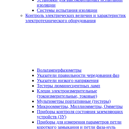
изоляции
Системы испытания изоляции
Контроль электрических величин и характеристик
электротехнического оборудования
Вольтамперфазометры
Указатели правильности чередования фаз
Указатели низкого напряжения
Тестеры люминесцентных ламп
Клещи электроизмерительные
(токоизмерительные, токовые)
Мультиметры портативные (тестеры)
Микроомметры, Миллиомметры, Омметры
Приборы контроля состояния заземляющих
устройств (ЗУ)
Приборы для измерения параметров петли
короткого замыкания и петли фаза-нуль