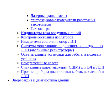
Лазерные дальномеры
Ультразвуковые измерители расстояния,
высотомеры
Тахеометры
Индикаторы тока воздушных линий
Контроль состояния изоляторов
Измерители состояния опор ЛЭП
Системы мониторинга и диагностики воздушных
ЛЭП (аварийные регистраторы)
Осветительные установки для работы в полевых
условиях
Измерительные колеса
Сигнальные шары-маркеры (СШМ) для ВЛ и ЛЭП
Прочие приборы диагностики кабельных линий и
ЛЭП
Энергоаудит и диагностика зданий