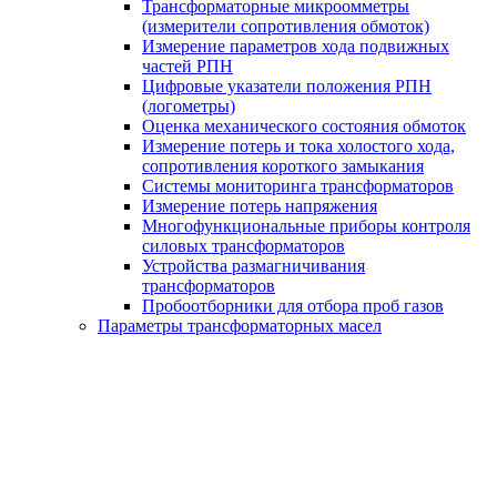
Трансформаторные микроомметры
(измерители сопротивления обмоток)
Измерение параметров хода подвижных
частей РПН
Цифровые указатели положения РПН
(логометры)
Оценка механического состояния обмоток
Измерение потерь и тока холостого хода,
сопротивления короткого замыкания
Системы мониторинга трансформаторов
Измерение потерь напряжения
Многофункциональные приборы контроля
силовых трансформаторов
Устройства размагничивания
трансформаторов
Пробоотборники для отбора проб газов
Параметры трансформаторных масел