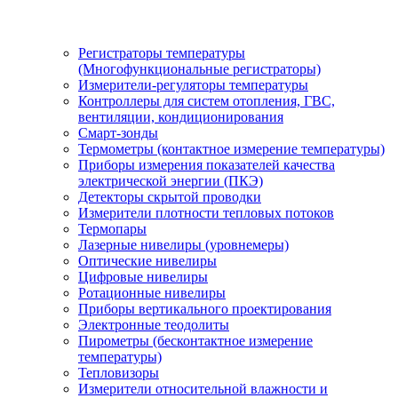
Регистраторы температуры
(Многофункциональные регистраторы)
Измерители-регуляторы температуры
Контроллеры для систем отопления, ГВС,
вентиляции, кондиционирования
Смарт-зонды
Термометры (контактное измерение температуры)
Приборы измерения показателей качества
электрической энергии (ПКЭ)
Детекторы скрытой проводки
Измерители плотности тепловых потоков
Термопары
Лазерные нивелиры (уровнемеры)
Оптические нивелиры
Цифровые нивелиры
Ротационные нивелиры
Приборы вертикального проектирования
Электронные теодолиты
Пирометры (бесконтактное измерение
температуры)
Тепловизоры
Измерители относительной влажности и