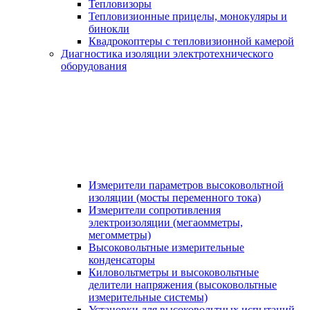
Тепловизоры
Тепловизионные прицелы, монокуляры и
бинокли
Квадрокоптеры с тепловизионной камерой
Диагностика изоляции электротехнического
оборудования
Измерители параметров высоковольтной
изоляции (мосты переменного тока)
Измерители сопротивления
электроизоляции (мегаомметры,
мегомметры)
Высоковольтные измерительные
конденсаторы
Киловольтметры и высоковольтные
делители напряжения (высоковольтные
измерительные системы)
Установки для высоковольтных испытаний