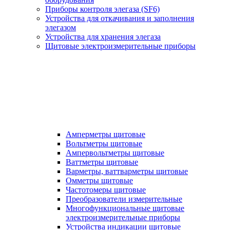
Приборы контроля элегаза (SF6)
Устройства для откачивания и заполнения
элегазом
Устройства для хранения элегаза
Щитовые электроизмерительные приборы
Амперметры щитовые
Вольтметры щитовые
Ампервольтметры щитовые
Ваттметры щитовые
Варметры, ваттварметры щитовые
Омметры щитовые
Частотомеры щитовые
Преобразователи измерительные
Многофункциональные щитовые
электроизмерительные приборы
Устройства индикации щитовые