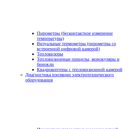
Пирометры (бесконтактное измерение
температуры)
Визуальные термометры (пирометры со
встроенной цифровой камерой)
Тепловизоры
Тепловизионные прицелы, монокуляры и
бинокли
Квадрокоптеры с тепловизионной камерой
Диагностика изоляции электротехнического
оборудования