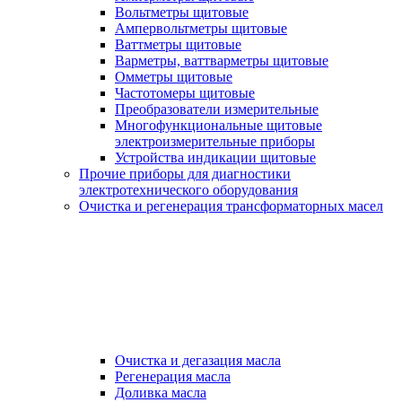
Вольтметры щитовые
Ампервольтметры щитовые
Ваттметры щитовые
Варметры, ваттварметры щитовые
Омметры щитовые
Частотомеры щитовые
Преобразователи измерительные
Многофункциональные щитовые
электроизмерительные приборы
Устройства индикации щитовые
Прочие приборы для диагностики
электротехнического оборудования
Очистка и регенерация трансформаторных масел
Очистка и дегазация масла
Регенерация масла
Доливка масла