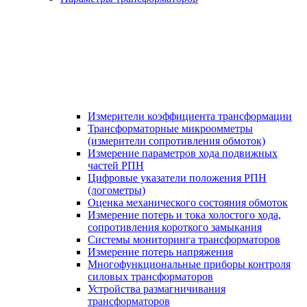
Измерители коэффициента трансформации
Трансформаторные микроомметры
(измерители сопротивления обмоток)
Измерение параметров хода подвижных
частей РПН
Цифровые указатели положения РПН
(логометры)
Оценка механического состояния обмоток
Измерение потерь и тока холостого хода,
сопротивления короткого замыкания
Системы мониторинга трансформаторов
Измерение потерь напряжения
Многофункциональные приборы контроля
силовых трансформаторов
Устройства размагничивания
трансформаторов