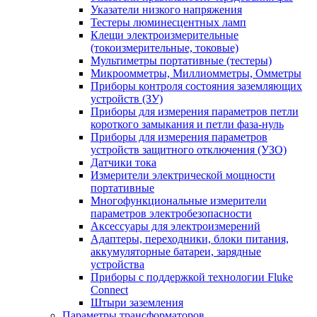
Указатели низкого напряжения
Тестеры люминесцентных ламп
Клещи электроизмерительные
(токоизмерительные, токовые)
Мультиметры портативные (тестеры)
Микроомметры, Миллиомметры, Омметры
Приборы контроля состояния заземляющих
устройств (ЗУ)
Приборы для измерения параметров петли
короткого замыкания и петли фаза-нуль
Приборы для измерения параметров
устройств защитного отключения (УЗО)
Датчики тока
Измерители электрической мощности
портативные
Многофункциональные измерители
параметров электробезопасности
Аксессуары для электроизмерений
Адаптеры, переходники, блоки питания,
аккумуляторные батареи, зарядные
устройства
Приборы с поддержкой технологии Fluke
Connect
Штыри заземления
Параметры трансформаторов