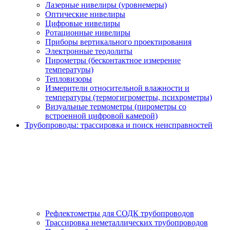
Лазерные нивелиры (уровнемеры)
Оптические нивелиры
Цифровые нивелиры
Ротационные нивелиры
Приборы вертикального проектирования
Электронные теодолиты
Пирометры (бесконтактное измерение
температуры)
Тепловизоры
Измерители относительной влажности и
температуры (термогигрометры, психрометры)
Визуальные термометры (пирометры со
встроенной цифровой камерой)
Трубопроводы: трассировка и поиск неисправностей
Рефлектометры для СОДК трубопроводов
Трассировка неметаллических трубопроводов