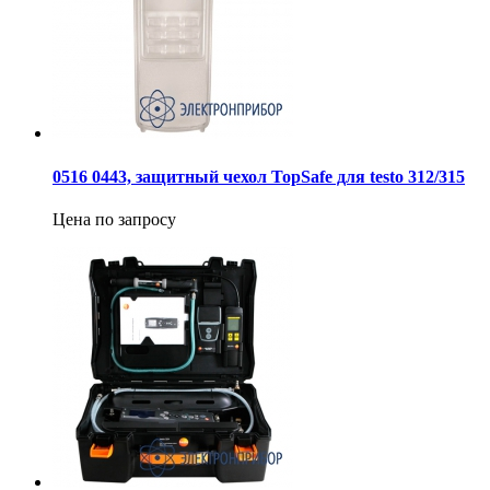
0516 0443, защитный чехол TopSafe для testo 312/315
Цена по запросу