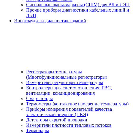
Сигнальные шары-маркеры (СШМ) для ВЛ и ЛЭП
Прочие приборы диагностики кабельных линий и
ЛЭП
Энергоаудит и диагностика зданий
Регистраторы температуры
(Многофункциональные регистраторы)
Измерители-регуляторы температуры
Контроллеры для систем отопления, ГВС,
вентиляции, кондиционирования
Смарт-зонды
Термометры (контактное измерение температуры)
Приборы измерения показателей качества
электрической энергии (ПКЭ)
Детекторы скрытой проводки
Измерители плотности тепловых потоков
Термопары