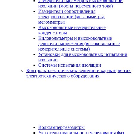
Измерители параметров высоковольтной
изоляции (мосты переменного тока)
Измерители сопротивления
электроизоляции (мегаомметры,
мегомметры)
Высоковольтные измерительные
конденсаторы
Киловольтметры и высоковольтные
делители напряжения (высоковольтные
измерительные системы)
Установки для высоковольтных испытаний
изоляции
Системы испытания изоляции
Контроль электрических величин и характеристик
электротехнического оборудования
Вольтамперфазометры
Указатели правильности чередования фаз