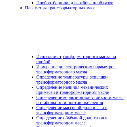
Пробоотборники для отбора проб газов
Параметры трансформаторных масел
Испытания трансформаторного масла на
пробой
Измерение диэлектрических параметров
трансформаторного масла
Определение температуры вспышки
трансформаторного масла
Определение наличия механических
примесей в трансформаторном масле
Определение коррозионной стойкости масел
и стабильности против окисления
Определение массовой доли влаги в
трансформаторном масле
Определение объёмной доли газов в
трансформаторном масле