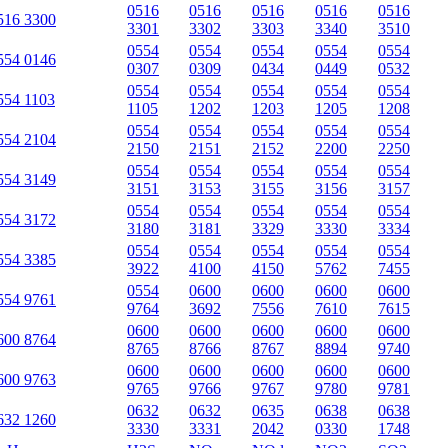
0516
0516
0516
0516
0516
516 3300
3301
3302
3303
3340
3510
0554
0554
0554
0554
0554
554 0146
0307
0309
0434
0449
0532
0554
0554
0554
0554
0554
554 1103
1105
1202
1203
1205
1208
0554
0554
0554
0554
0554
554 2104
2150
2151
2152
2200
2250
0554
0554
0554
0554
0554
554 3149
3151
3153
3155
3156
3157
0554
0554
0554
0554
0554
554 3172
3180
3181
3329
3330
3334
0554
0554
0554
0554
0554
554 3385
3922
4100
4150
5762
7455
0554
0600
0600
0600
0600
554 9761
9764
3692
7556
7610
7615
0600
0600
0600
0600
0600
600 8764
8765
8766
8767
8894
9740
0600
0600
0600
0600
0600
600 9763
9765
9766
9767
9780
9781
0632
0632
0635
0638
0638
632 1260
3330
3331
2042
0330
1748