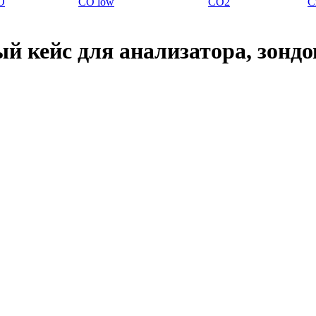
O
CO low
CO2
C
й кейс для анализатора, зондо