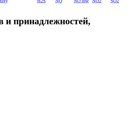
xHy
H2S
NO
NO low
NO2
SO2
в и принадлежностей,