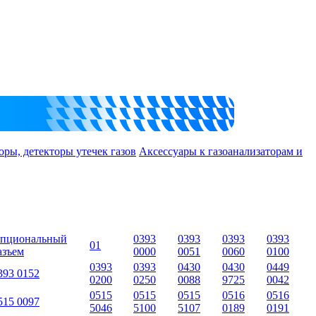
оры, детекторы утечек газов
Аксессуары к газоанализаторам и
пциональный
0393
0393
0393
0393
01
азъем
0000
0051
0060
0100
0393
0393
0430
0430
0449
393 0152
0200
0250
0088
9725
0042
0515
0515
0515
0516
0516
515 0097
5046
5100
5107
0189
0191