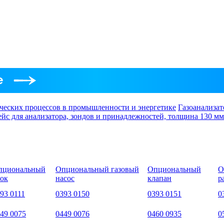
ческих процессов в промышленности и энергетике
Газоанализат
ейс для анализатора, зондов и принадлежностей, толщина 130 мм
пциональный
Опциональный газовый
Опциональный
О
ок
насос
клапан
р
93 0111
0393 0150
0393 0151
0
49 0075
0449 0076
0460 0935
0