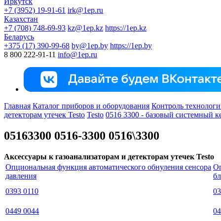
Иркутск
+7 (3952) 19-91-61
irk@1ep.ru
Казахстан
+7 (708) 748-69-93
kz@1ep.kz
https://1ep.kz
Беларусь
+375 (17) 390-99-68
by@1ep.by
https://1ep.by
8 800 222-91-11
info@1ep.ru
Главная
Каталог приборов и оборудования
Контроль технологи
детекторам утечек Testo
Testo
0516 3300 - базовый системный к
05163300 0516-3300 0516\3300
Аксессуары к газоанализаторам и детекторам утечек Testo
Опциональная функция автоматического обнуления сенсора
О
давления
бл
0393 0110
03
0449 0044
04