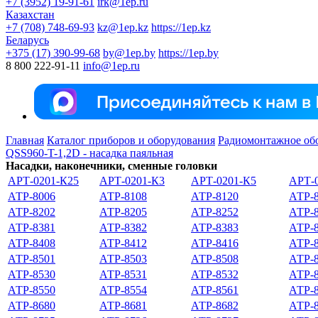
+7 (3952) 19-91-61
irk@1ep.ru
Казахстан
+7 (708) 748-69-93
kz@1ep.kz
https://1ep.kz
Беларусь
+375 (17) 390-99-68
by@1ep.by
https://1ep.by
8 800 222-91-11
info@1ep.ru
Главная
Каталог приборов и оборудования
Радиомонтажное об
QSS960-T-1,2D - насадка паяльная
Насадки, наконечники, сменные головки
АРТ-0201-К25
АРТ-0201-К3
АРТ-0201-К5
АРТ-
АТР-8006
АТР-8108
АТР-8120
АТР-
АТР-8202
АТР-8205
АТР-8252
АТР-
АТР-8381
АТР-8382
АТР-8383
АТР-
АТР-8408
АТР-8412
АТР-8416
АТР-
АТР-8501
АТР-8503
АТР-8508
АТР-
АТР-8530
АТР-8531
АТР-8532
АТР-
АТР-8550
АТР-8554
АТР-8561
АТР-
АТР-8680
АТР-8681
АТР-8682
АТР-