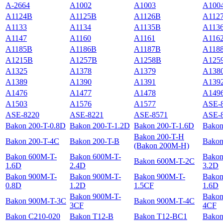
A-2664
A1002
A1003
A100
A1124В
A1125B
A1126B
A112
A1133
A1134
A1135B
A113
A1147
A1160
A1161
A116
A1185B
A1186B
A1187В
A118
A1215B
A1257B
A1258B
A125
A1325
A1378
A1379
A138
A1389
A1390
A1391
A139
A1476
A1477
A1478
A149
A1503
A1576
A1577
ASE-
ASE-8220
ASE-8221
ASE-8571
ASE-
Bakon 200-T-0.8D
Bakon 200-T-1.2D
Bakon 200-T-1.6D
Bakon
Bakon 200-T-H
Bakon 200-T-4C
Bakon 200-T-B
Bakon
(Bakon 200M-H)
Bakon 600M-T-
Bakon 600M-T-
Bakon
Bakon 600M-T-2C
1.6D
2.4D
3.2D
Bakon 900M-T-
Bakon 900M-T-
Bakon 900M-T-
Bakon
0.8D
1.2D
1.5CF
1.6D
Bakon 900M-T-
Bakon
Bakon 900M-T-3C
Bakon 900M-T-4C
3CF
4CF
Bakon C210-020
Bakon T12-B
Bakon T12-BC1
Bakon