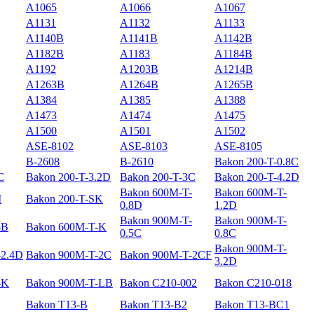
A1065
A1066
A1067
A1131
A1132
A1133
A1140B
A1141B
A1142B
A1182B
A1183
A1184B
A1192
A1203B
A1214B
A1263B
A1264B
A1265B
A1384
A1385
A1388
A1473
A1474
A1475
A1500
A1501
A1502
ASE-8102
ASE-8103
ASE-8105
B-2608
B-2610
Bakon 200-T-0.8C
C
Bakon 200-T-3.2D
Bakon 200-T-3C
Bakon 200-T-4.2D
Bakon 600M-T-
Bakon 600M-T-
I
Bakon 200-T-SK
0.8D
1.2D
Bakon 900M-T-
Bakon 900M-T-
-B
Bakon 600M-T-K
0.5C
0.8C
Bakon 900M-T-
-2.4D
Bakon 900M-T-2C
Bakon 900M-T-2CF
3.2D
-K
Bakon 900M-T-LB
Bakon C210-002
Bakon C210-018
Bakon T13-B
Bakon T13-B2
Bakon T13-BC1