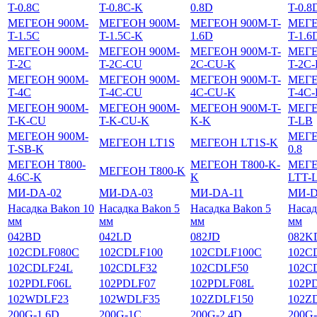
T-0.8C
T-0.8C-K
0.8D
T-0.
МЕГЕОН 900M-
МЕГЕОН 900M-
МЕГЕОН 900M-T-
МЕГЕ
T-1.5C
T-1.5C-K
1.6D
T-1.6
МЕГЕОН 900M-
МЕГЕОН 900M-
МЕГЕОН 900M-T-
МЕГЕ
T-2C
T-2C-CU
2C-CU-K
T-2C
МЕГЕОН 900M-
МЕГЕОН 900M-
МЕГЕОН 900M-T-
МЕГЕ
T-4C
T-4C-CU
4C-CU-K
T-4C
МЕГЕОН 900M-
МЕГЕОН 900M-
МЕГЕОН 900M-T-
МЕГЕ
T-K-CU
T-K-CU-K
K-K
T-LB
МЕГЕОН 900M-
МЕГЕ
МЕГЕОН LT1S
МЕГЕОН LT1S-K
T-SB-K
0.8
МЕГЕОН T800-
МЕГЕОН T800-K-
МЕГЕ
МЕГЕОН T800-K
4.6C-K
K
LTT-
МИ-DА-02
МИ-DА-03
МИ-DА-11
МИ-D
Насадка Bakon 10
Насадка Bakon 5
Насадка Bakon 5
Насад
мм
мм
мм
мм
042BD
042LD
082JD
082K
102CDLF080C
102CDLF100
102CDLF100C
102C
102CDLF24L
102CDLF32
102CDLF50
102C
102PDLF06L
102PDLF07
102PDLF08L
102P
102WDLF23
102WDLF35
102ZDLF150
102Z
200G-1.6D
200G-1C
200G-2.4D
200G