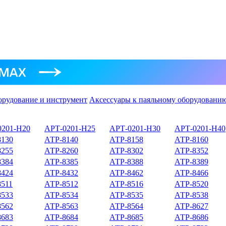
орудование и инструмент
Аксессуары к паяльному оборудовани
0201-Н20
АРТ-0201-Н25
АРТ-0201-Н30
АРТ-0201-Н40
8130
АТР-8140
АТР-8158
АТР-8160
8255
АТР-8260
АТР-8302
АТР-8352
8384
АТР-8385
АТР-8388
АТР-8389
8424
АТР-8432
АТР-8462
АТР-8466
8511
АТР-8512
АТР-8516
АТР-8520
8533
АТР-8534
АТР-8535
АТР-8538
8562
АТР-8563
АТР-8564
АТР-8627
8683
АТР-8684
АТР-8685
АТР-8686