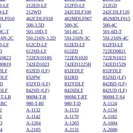
D-LF
212ED-LF
212FD-LF
212GD
D-LF
212WD
242CDLF100
242CDLF120
DLF010
462CDLF018
462MDLF007
462MDLF015
R
500-3.5D
500-3C
500-4C
0C-Т
501-10D-Т
501-6C-Т
501-6D-Т
16N-2C
5SI-216N-3.2D
5SI-216N-3C
5SI-216N-4C
D-LF
612CD-LF
612ED-LF
612FD-LF
D
612SD-LF
612ZD
722ED0821
N0823
722EN1018S
722EN1020
722EN1023
D0819
742ED1023
742ED1225H
742ED1529
DLF
832ED (LF)
832EDLF
832FDLF
DLF
832PW
832RD
832SD (LF)
D
832YD (LF)
832YDLF
842BD (LF)
DLF
842SD (LF)
842SDLF
842UD (LF)
-T-LB
900M-T-R
900M-T-RT
900M-T-S4
-BC
980-T-BI
980-T-D
A-1124
1
A-1132
A-1133
A-1134
1
A-1142
A-1170
A-1182
3
A-1264
A-1265
A-1604
4
A-2105
A-2131
A-2600