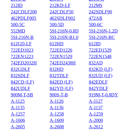
212ID
212KD-LF
212MS
242CDLF200
242CDLF50
242SDLF90
462PDLF005
462SDLF002
472AR
500-5C
500-5D
500-6C
552MD
5SI-216N-0.8D
5SI-216N-1.2D
5SI-216N-B
5SI-216N-B1.0
5SI-216N-BC
612GD-LF
612HD
612ID
722ED1023
722ED1226
722ED1529
722EN1223
722EN1529
722EN1548
742ED2032H
742ED2438H
832AD
832GDLF
832HD
832KD (LF)
832SDLF
832TDLF
832UD (LF)
842CD (LF)
842ED (LF)
842EDLF
842UDLF
842YD (LF)
842YDLF
900M-T-SB
900S-T-B
919M-T-0.8DY
A-1125
A-1126
A-1127
A-1135
A-1136
A-1137
A-1257
A-1258
A-1259
A-1606
A-1609
A-2000
A-2605
A-2608
A-2612