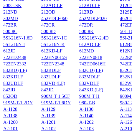
200G-SK
212AD-LF
212BD-LF
212C
212ND
212OD
212RD
212S
302MD
452EDLF060
452MDLF020
462C
472BR
472CR
472DR
472E
500-8C
500-8D
500-8K
501-1
5SI-216N-1.6D
5SI-216N-1C
5SI-216N-2.4D
5SI-2
5SI-216N-I
5SI-216N-K
612AD-LF
612B
612JD
612KD-LF
612MD
612N
722ED2438
722EN0615S
722EN0818
722E
722EN2332
722EN2348
742ED0616H
742E
832BD (LF)
832BDLF
832CD (LF)
832C
832KDLF
832LDLF
832MDLF
832N
832UDLF
832VD (LF)
832VDLF
832W
842ID
842JD
842KD (LF)
842K
852OD
900M-T-1.5CF
900M-T-H
900M
919M-T-1.2DY
919M-T-1.6DY
980-T-B
980-T
A-1128
A-1129
A-1130
A-113
A-1138
A-1139
A-1140
A-114
A-1260
A-1261
A-1262
A-126
A-2101
A-2102
A-2103
A-210