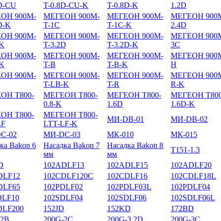
8D-CU
T-0.8D-CU-K
T-0.8D-K
1.2D
ОН 900M-
МЕГЕОН 900M-
МЕГЕОН 900M-
МЕГЕОН 900M
D-K
T-1C
T-1C-K
2.4D
ОН 900M-
МЕГЕОН 900M-
МЕГЕОН 900M-
МЕГЕОН 900M
-K
T-3.2D
T-3.2D-K
3C
ОН 900M-
МЕГЕОН 900M-
МЕГЕОН 900M-
МЕГЕОН 900M
-K
T-B
T-B-K
H
ОН 900M-
МЕГЕОН 900M-
МЕГЕОН 900M-
МЕГЕОН 900M
T-LB-K
T-R
R-K
ОН T800-
МЕГЕОН T800-
МЕГЕОН T800-
МЕГЕОН T800
0.8-K
1.6D
1.6D-K
ОН T800-
МЕГЕОН T800-
МИ-DB-01
МИ-DB-02
LF
LTT-LF-K
С-02
МИ-DС-03
МК-010
МК-015
ка Bakon 6
Насадка Bakon 7
Насадка Bakon 8
Т151-1.3
мм
мм
D
102ADLF13
102ADLF15
102ADLF20
DLF12
102CDLF120C
102CDLF16
102CDLF18L
DLF65
102PDLF02
102PDLF03L
102PDLF04
DLF10
102SDLF04
102SDLF06
102SDLF06L
DLF200
152JD
152KD
172BD
-2B
200G-2C
200G-3.2D
200G-3C