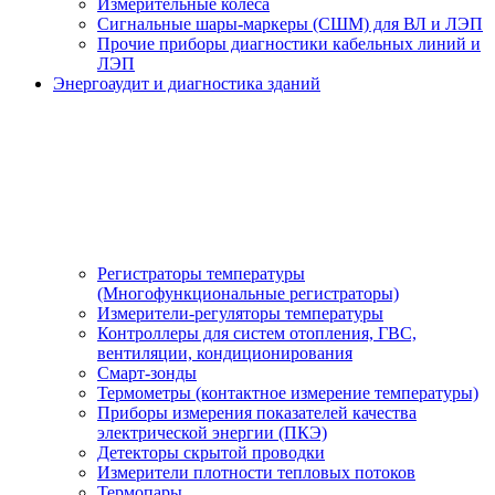
Измерительные колеса
Сигнальные шары-маркеры (СШМ) для ВЛ и ЛЭП
Прочие приборы диагностики кабельных линий и
ЛЭП
Энергоаудит и диагностика зданий
Регистраторы температуры
(Многофункциональные регистраторы)
Измерители-регуляторы температуры
Контроллеры для систем отопления, ГВС,
вентиляции, кондиционирования
Смарт-зонды
Термометры (контактное измерение температуры)
Приборы измерения показателей качества
электрической энергии (ПКЭ)
Детекторы скрытой проводки
Измерители плотности тепловых потоков
Термопары