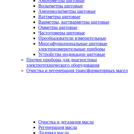
Амперметры щитовые
Вольтметры щитовые
Ампервольтметры щитовые
Ваттметры щитовые
Варметры, ваттварметры щитовые
Омметры щитовые
Частотомеры щитовые
Преобразователи измерительные
Многофункциональные щитовые
электроизмерительные приборы
Устройства индикации щитовые
Прочие приборы для диагностики
электротехнического оборудования
Очистка и регенерация трансформаторных масел
Очистка и дегазация масла
Регенерация масла
Доливка масла