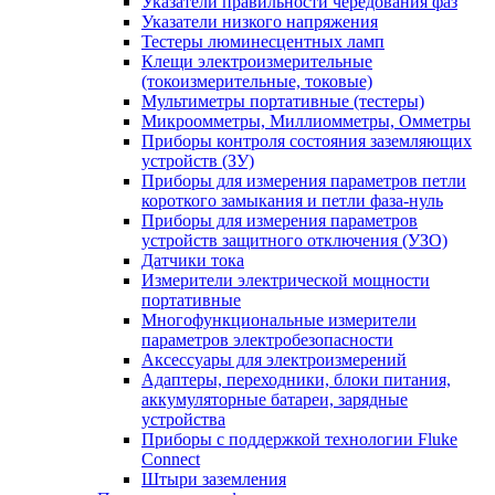
Указатели правильности чередования фаз
Указатели низкого напряжения
Тестеры люминесцентных ламп
Клещи электроизмерительные
(токоизмерительные, токовые)
Мультиметры портативные (тестеры)
Микроомметры, Миллиомметры, Омметры
Приборы контроля состояния заземляющих
устройств (ЗУ)
Приборы для измерения параметров петли
короткого замыкания и петли фаза-нуль
Приборы для измерения параметров
устройств защитного отключения (УЗО)
Датчики тока
Измерители электрической мощности
портативные
Многофункциональные измерители
параметров электробезопасности
Аксессуары для электроизмерений
Адаптеры, переходники, блоки питания,
аккумуляторные батареи, зарядные
устройства
Приборы с поддержкой технологии Fluke
Connect
Штыри заземления