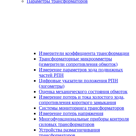
Параметры трансформаторов
Измерители коэффициента трансформации
Трансформаторные микроомметры
(измерители сопротивления обмоток)
Измерение параметров хода подвижных
частей РПН
Цифровые указатели положения РПН
(логометры)
Оценка механического состояния обмоток
Измерение потерь и тока холостого хода,
сопротивления короткого замыкания
Системы мониторинга трансформаторов
Измерение потерь напряжения
Многофункциональные приборы контроля
силовых трансформаторов
Устройства размагничивания
трансформаторов