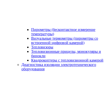
Пирометры (бесконтактное измерение
температуры)
Визуальные термометры (пирометры со
встроенной цифровой камерой)
Тепловизоры
Тепловизионные прицелы, монокуляры и
бинокли
Квадрокоптеры с тепловизионной камерой
Диагностика изоляции электротехнического
оборудования