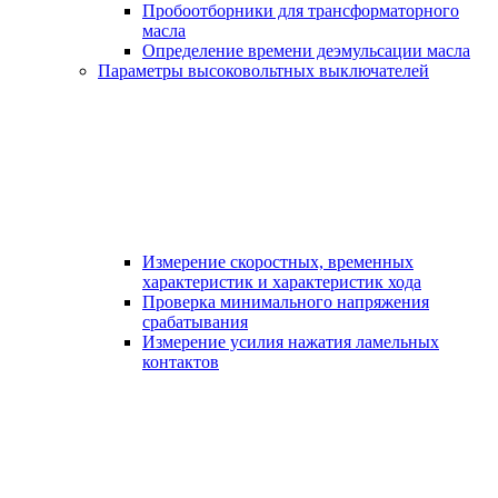
Пробоотборники для трансформаторного
масла
Определение времени деэмульсации масла
Параметры высоковольтных выключателей
Измерение скоростных, временных
характеристик и характеристик хода
Проверка минимального напряжения
срабатывания
Измерение усилия нажатия ламельных
контактов