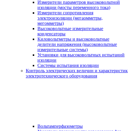
Измерители параметров высоковольтной
изоляции (мосты переменного тока)
Измерители сопротивления
электроизоляции (мегаомметры,
мегомметры)
Высоковольтные измерительные
конденсаторы
Киловольтметры и высоковольтные
делители напряжения (высоковольтные
измерительные системы)
Установки для высоковольтных испытаний
изоляции
Системы испытания изоляции
Контроль электрических величин и характеристик
электротехнического оборудования
Вольтамперфазометры