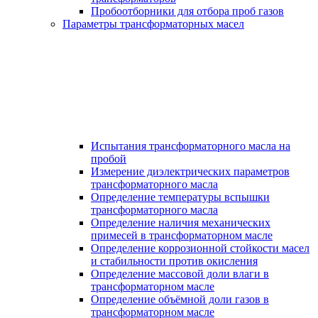
Пробоотборники для отбора проб газов
Параметры трансформаторных масел
Испытания трансформаторного масла на
пробой
Измерение диэлектрических параметров
трансформаторного масла
Определение температуры вспышки
трансформаторного масла
Определение наличия механических
примесей в трансформаторном масле
Определение коррозионной стойкости масел
и стабильности против окисления
Определение массовой доли влаги в
трансформаторном масле
Определение объёмной доли газов в
трансформаторном масле