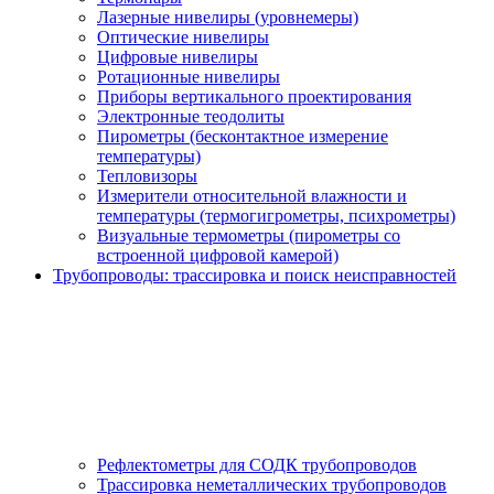
Лазерные нивелиры (уровнемеры)
Оптические нивелиры
Цифровые нивелиры
Ротационные нивелиры
Приборы вертикального проектирования
Электронные теодолиты
Пирометры (бесконтактное измерение
температуры)
Тепловизоры
Измерители относительной влажности и
температуры (термогигрометры, психрометры)
Визуальные термометры (пирометры со
встроенной цифровой камерой)
Трубопроводы: трассировка и поиск неисправностей
Рефлектометры для СОДК трубопроводов
Трассировка неметаллических трубопроводов