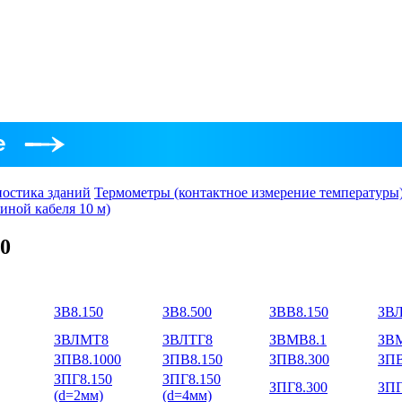
ностика зданий
Термометры (контактное измерение температуры
иной кабеля 10 м)
0
ЗВ8.150
ЗВ8.500
ЗВВ8.150
ЗВЛ
ЗВЛМТ8
ЗВЛТГ8
ЗВМВ8.1
ЗВМ
ЗПВ8.1000
ЗПВ8.150
ЗПВ8.300
ЗПВ
ЗПГ8.150
ЗПГ8.150
ЗПГ8.300
ЗПГ
(d=2мм)
(d=4мм)