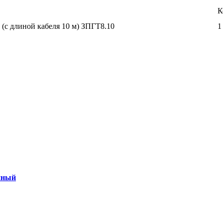
К
(с длиной кабеля 10 м) ЗПГТ8.10
1
нный