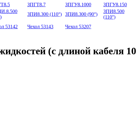
Т8.5
ЗПГТ8.7
ЗПГУ8.1000
ЗПГУ8.150
И.8.500
ЗПИ8.500
ЗПИ8.300 (110°)
ЗПИ8.300 (90°)
)
(110°)
ол 53142
Чехол 53143
Чехол 53207
идкостей (с длиной кабеля 10