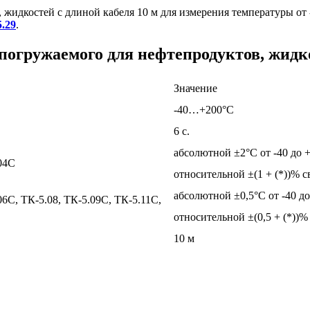
, жидкостей с длиной кабеля 10 м для измерения температуры о
.29
.
погружаемого для нефтепродуктов, жидк
Значение
-40…+200°С
6 с.
абсолютной ±2°С от -40 до 
04С
относительной ±(1 + (*))% 
абсолютной ±0,5°С от -40 д
С, ТК-5.08, ТК-5.09С, ТК-5.11С,
относительной ±(0,5 + (*))
10 м