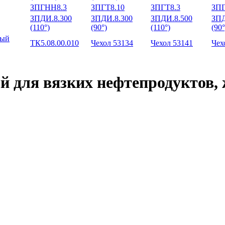
ЗПГНН8.3
ЗПГТ8.10
ЗПГТ8.3
ЗПГ
ЗПДИ.8.300
ЗПДИ.8.300
ЗПДИ.8.500
ЗПД
(110°)
(90°)
(110°)
(90°
ный
ТК5.08.00.010
Чехол 53134
Чехол 53141
Чех
 для вязких нефтепродуктов, ж