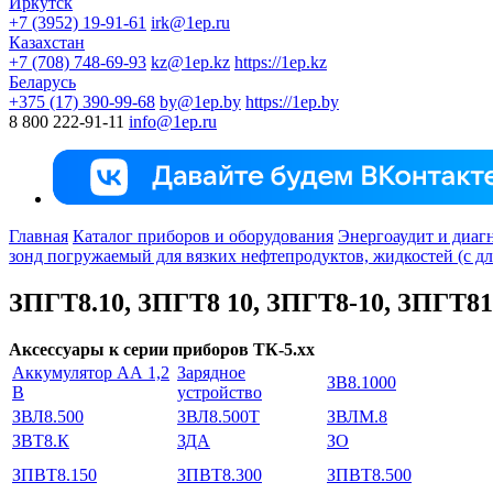
Иркутск
+7 (3952) 19-91-61
irk@1ep.ru
Казахстан
+7 (708) 748-69-93
kz@1ep.kz
https://1ep.kz
Беларусь
+375 (17) 390-99-68
by@1ep.by
https://1ep.by
8 800 222-91-11
info@1ep.ru
Главная
Каталог приборов и оборудования
Энергоаудит и диаг
зонд погружаемый для вязких нефтепродуктов, жидкостей (с дл
ЗПГТ8.10, ЗПГТ8 10, ЗПГТ8-10, ЗПГТ81
Аксессуары к серии приборов ТК-5.хх
Аккумулятор АА 1,2
Зарядное
ЗВ8.1000
В
устройство
ЗВЛ8.500
ЗВЛ8.500Т
ЗВЛМ.8
ЗВТ8.К
ЗДА
ЗО
ЗПВТ8.150
ЗПВТ8.300
ЗПВТ8.500