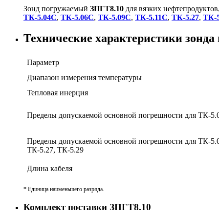
Зонд погружаемый
ЗПГТ8.10
для вязких нефтепродуктов
ТК-5.04С
,
ТК-5.06С
,
ТК-5.09С
,
ТК-5.11С
,
ТК-5.27
,
ТК-5
Технические характеристики зонда 
Параметр
Диапазон измерения температуры
Тепловая инерция
Пределы допускаемой основной погрешности для ТК-5.
Пределы допускаемой основной погрешности для ТК-5.06
ТК-5.27, ТК-5.29
Длина кабеля
* Единица наименьшего разряда.
Комплект поставки ЗПГТ8.10