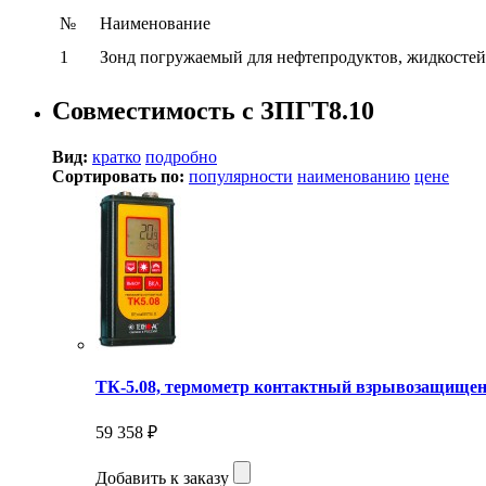
№
Наименование
1
Зонд погружаемый для нефтепродуктов, жидкостей 
Совместимость с ЗПГТ8.10
Вид:
кратко
подробно
Сортировать по:
популярности
наименованию
цене
ТК-5.08, термометр контактный взрывозащище
59 358 ₽
Добавить к заказу