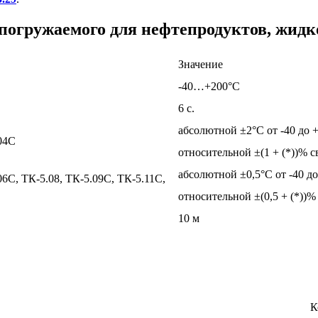
погружаемого для нефтепродуктов, жидк
Значение
-40…+200°С
6 с.
абсолютной ±2°С от -40 до 
04С
относительной ±(1 + (*))% 
абсолютной ±0,5°С от -40 д
С, ТК-5.08, ТК-5.09С, ТК-5.11С,
относительной ±(0,5 + (*))
10 м
К