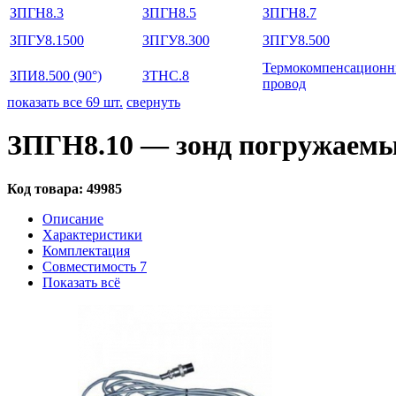
ЗПГН8.3
ЗПГН8.5
ЗПГН8.7
ЗПГУ8.1500
ЗПГУ8.300
ЗПГУ8.500
Термокомпенсацион
ЗПИ8.500 (90°)
ЗТНС.8
провод
показать все 69 шт.
свернуть
ЗПГН8.10 — зонд погружаемый
Код товара:
49985
Описание
Характеристики
Комплектация
Совместимость
7
Показать всё