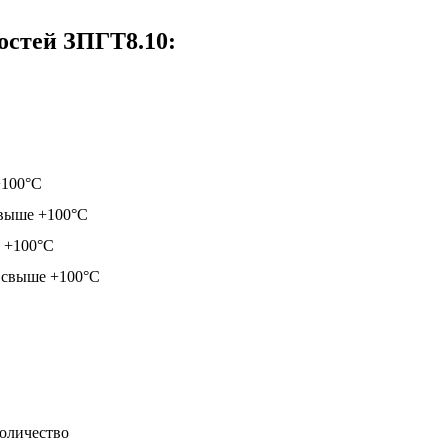
остей ЗПГТ8.10:
+100°С
свыше +100°С
о +100°С
% свыше +100°С
оличество