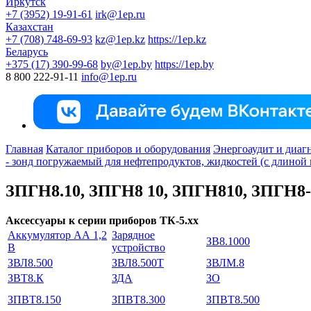
Иркутск
+7 (3952) 19-91-61
irk@1ep.ru
Казахстан
+7 (708) 748-69-93
kz@1ep.kz
https://1ep.kz
Беларусь
+375 (17) 390-99-68
by@1ep.by
https://1ep.by
8 800 222-91-11
info@1ep.ru
Главная
Каталог приборов и оборудования
Энергоаудит и диаг
- зонд погружаемый для нефтепродуктов, жидкостей (с длиной 
ЗПГН8.10, ЗПГН8 10, ЗПГН810, ЗПГН8-
Аксессуары к серии приборов ТК-5.хх
Аккумулятор АА 1,2
Зарядное
ЗВ8.1000
В
устройство
ЗВЛ8.500
ЗВЛ8.500Т
ЗВЛМ.8
ЗВТ8.К
ЗДА
ЗО
ЗПВТ8.150
ЗПВТ8.300
ЗПВТ8.500