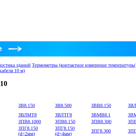
ностика зданий
Термометры (контактное измерение температуры
кабеля 10 м)
10
ЗВ8.150
ЗВ8.500
ЗВВ8.150
ЗВЛ
ЗВЛМТ8
ЗВЛТГ8
ЗВМВ8.1
ЗВМ
ЗПВ8.1000
ЗПВ8.150
ЗПВ8.300
ЗПВ
ЗПГ8.150
ЗПГ8.150
ЗПГ8.300
ЗПГ
(d=2мм)
(d=4мм)