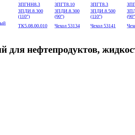
ЗПГНН8.3
ЗПГТ8.10
ЗПГТ8.3
ЗПГ
ЗПДИ.8.300
ЗПДИ.8.300
ЗПДИ.8.500
ЗПД
(110°)
(90°)
(110°)
(90°
ный
ТК5.08.00.010
Чехол 53134
Чехол 53141
Чех
 для нефтепродуктов, жидкосте