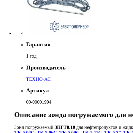
Гарантия
1 год
Производитель
ТЕХНО-АС
Артикул
00-00001994
Описание зонда погружаемого для н
Зонд погружаемый
ЗПГТ8.10
для нефтепродуктов и жидк
ТК-5.04С
,
ТК-5.06С
,
ТК-5.09С
,
ТК-5.11С
,
ТК-5.27
,
ТК-5