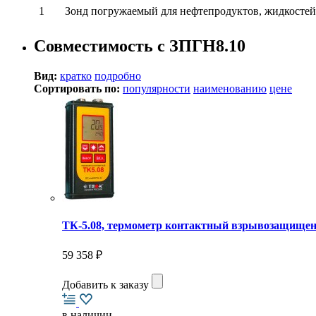
1
Зонд погружаемый для нефтепродуктов, жидкостей 
Совместимость с ЗПГН8.10
Вид:
кратко
подробно
Сортировать по:
популярности
наименованию
цене
ТК-5.08, термометр контактный взрывозащище
59 358 ₽
Добавить к заказу
в наличии