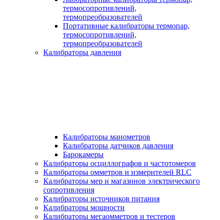
термосопротивлений,
термопреобразователей
Портативные калибраторы термопар,
термосопротивлений,
термопреобразователей
Калибраторы давления
Калибраторы манометров
Калибраторы датчиков давления
Барокамеры
Калибраторы осциллографов и частотомеров
Калибраторы омметров и измерителей RLC
Калибраторы мер и магазинов электрического
сопротивления
Калибраторы источников питания
Калибраторы мощности
Калибраторы мегаомметров и тестеров