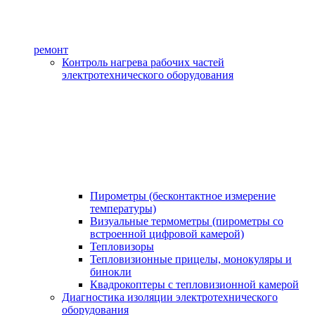
ремонт
Контроль нагрева рабочих частей
электротехнического оборудования
Пирометры (бесконтактное измерение
температуры)
Визуальные термометры (пирометры со
встроенной цифровой камерой)
Тепловизоры
Тепловизионные прицелы, монокуляры и
бинокли
Квадрокоптеры с тепловизионной камерой
Диагностика изоляции электротехнического
оборудования