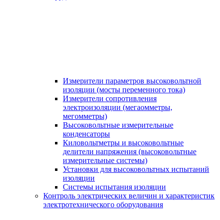
Измерители параметров высоковольтной
изоляции (мосты переменного тока)
Измерители сопротивления
электроизоляции (мегаомметры,
мегомметры)
Высоковольтные измерительные
конденсаторы
Киловольтметры и высоковольтные
делители напряжения (высоковольтные
измерительные системы)
Установки для высоковольтных испытаний
изоляции
Системы испытания изоляции
Контроль электрических величин и характеристик
электротехнического оборудования