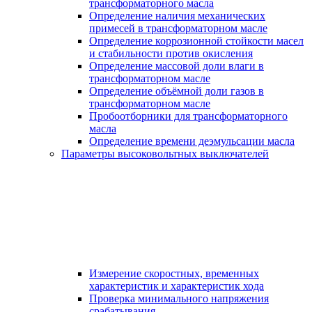
трансформаторного масла
Определение наличия механических
примесей в трансформаторном масле
Определение коррозионной стойкости масел
и стабильности против окисления
Определение массовой доли влаги в
трансформаторном масле
Определение объёмной доли газов в
трансформаторном масле
Пробоотборники для трансформаторного
масла
Определение времени деэмульсации масла
Параметры высоковольтных выключателей
Измерение скоростных, временных
характеристик и характеристик хода
Проверка минимального напряжения
срабатывания