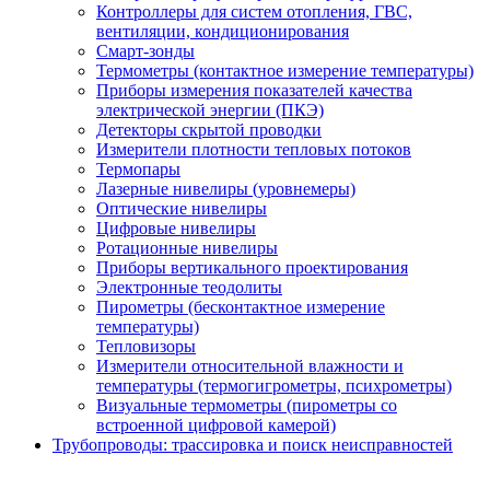
Контроллеры для систем отопления, ГВС,
вентиляции, кондиционирования
Смарт-зонды
Термометры (контактное измерение температуры)
Приборы измерения показателей качества
электрической энергии (ПКЭ)
Детекторы скрытой проводки
Измерители плотности тепловых потоков
Термопары
Лазерные нивелиры (уровнемеры)
Оптические нивелиры
Цифровые нивелиры
Ротационные нивелиры
Приборы вертикального проектирования
Электронные теодолиты
Пирометры (бесконтактное измерение
температуры)
Тепловизоры
Измерители относительной влажности и
температуры (термогигрометры, психрометры)
Визуальные термометры (пирометры со
встроенной цифровой камерой)
Трубопроводы: трассировка и поиск неисправностей