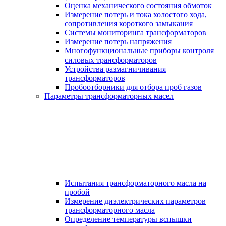
Оценка механического состояния обмоток
Измерение потерь и тока холостого хода,
сопротивления короткого замыкания
Системы мониторинга трансформаторов
Измерение потерь напряжения
Многофункциональные приборы контроля
силовых трансформаторов
Устройства размагничивания
трансформаторов
Пробоотборники для отбора проб газов
Параметры трансформаторных масел
Испытания трансформаторного масла на
пробой
Измерение диэлектрических параметров
трансформаторного масла
Определение температуры вспышки