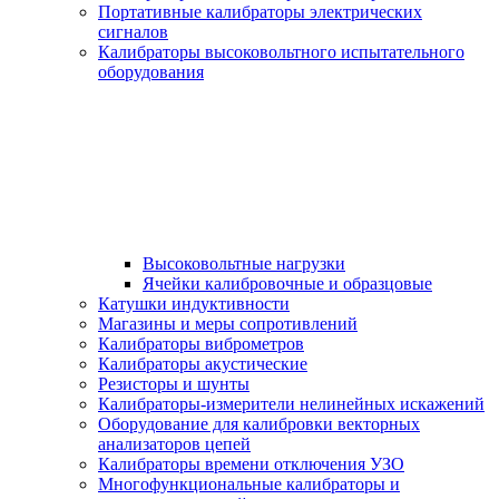
Портативные калибраторы электрических
сигналов
Калибраторы высоковольтного испытательного
оборудования
Высоковольтные нагрузки
Ячейки калибровочные и образцовые
Катушки индуктивности
Магазины и меры сопротивлений
Калибраторы виброметров
Калибраторы акустические
Резисторы и шунты
Калибраторы-измерители нелинейных искажений
Оборудование для калибровки векторных
анализаторов цепей
Калибраторы времени отключения УЗО
Многофункциональные калибраторы и