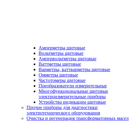
Амперметры щитовые
Вольтметры щитовые
Ампервольтметры щитовые
Ваттметры щитовые
Варметры, ваттварметры щитовые
Омметры щитовые
Частотомеры щитовые
Преобразователи измерительные
Многофункциональные щитовые
электроизмерительные приборы
Устройства индикации щитовые
Прочие приборы для диагностики
электротехнического оборудования
Очистка и регенерация трансформаторных масел