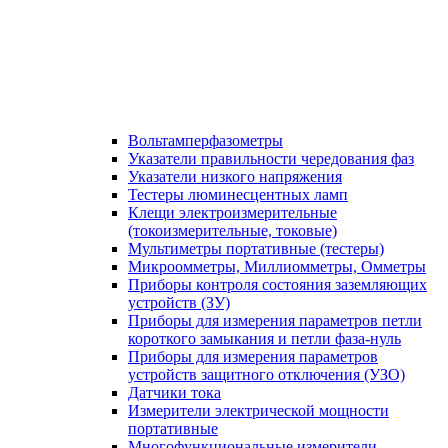
Вольтамперфазометры
Указатели правильности чередования фаз
Указатели низкого напряжения
Тестеры люминесцентных ламп
Клещи электроизмерительные
(токоизмерительные, токовые)
Мультиметры портативные (тестеры)
Микроомметры, Миллиомметры, Омметры
Приборы контроля состояния заземляющих
устройств (ЗУ)
Приборы для измерения параметров петли
короткого замыкания и петли фаза-нуль
Приборы для измерения параметров
устройств защитного отключения (УЗО)
Датчики тока
Измерители электрической мощности
портативные
Многофункциональные измерители