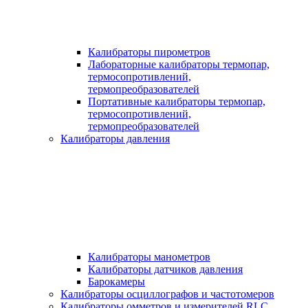
Калибраторы пирометров
Лабораторные калибраторы термопар,
термосопротивлений,
термопреобразователей
Портативные калибраторы термопар,
термосопротивлений,
термопреобразователей
Калибраторы давления
Калибраторы манометров
Калибраторы датчиков давления
Барокамеры
Калибраторы осциллографов и частотомеров
Калибраторы омметров и измерителей RLC