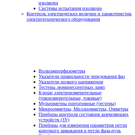
изоляции
Системы испытания изоляции
Контроль электрических величин и характеристик
электротехнического оборудования
Вольтамперфазометры
Указатели правильности чередования фаз
Указатели низкого напряжения
Тестеры люминесцентных ламп
Клещи электроизмерительные
(токоизмерительные, токовые)
Мультиметры портативные (тестеры)
Микроомметры, Миллиомметры, Омметры
Приборы контроля состояния заземляющих
устройств (ЗУ)
Приборы для измерения параметров петли
короткого замыкания и петли фаза-нуль