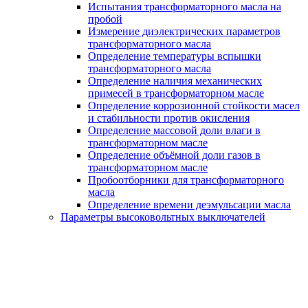
Испытания трансформаторного масла на
пробой
Измерение диэлектрических параметров
трансформаторного масла
Определение температуры вспышки
трансформаторного масла
Определение наличия механических
примесей в трансформаторном масле
Определение коррозионной стойкости масел
и стабильности против окисления
Определение массовой доли влаги в
трансформаторном масле
Определение объёмной доли газов в
трансформаторном масле
Пробоотборники для трансформаторного
масла
Определение времени деэмульсации масла
Параметры высоковольтных выключателей