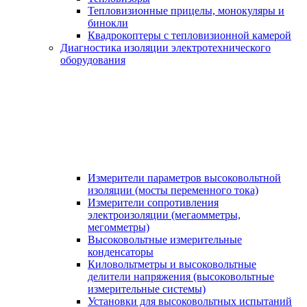
Тепловизионные прицелы, монокуляры и
бинокли
Квадрокоптеры с тепловизионной камерой
Диагностика изоляции электротехнического
оборудования
Измерители параметров высоковольтной
изоляции (мосты переменного тока)
Измерители сопротивления
электроизоляции (мегаомметры,
мегомметры)
Высоковольтные измерительные
конденсаторы
Киловольтметры и высоковольтные
делители напряжения (высоковольтные
измерительные системы)
Установки для высоковольтных испытаний