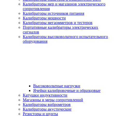
Калибраторы мер и магазинов электрического
сопротивления
Калибраторы источников питания
Калибраторы мощности
Калибраторы мегаомметров и тестеров
Портативные калибраторы электрических
сигналов
Калибраторы высоковольтного испытательного
оборудования
Высоковольтные нагрузки
Ячейки калибровочные и образцовые
Катушки индуктивности
Магазины и меры сопротивлений
Калибраторы виброметров
Калибраторы акустические
Резисторы и шунты