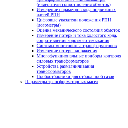
(измерители сопротивления обмоток)
Измерение параметров хода подвижных
частей РПН
Цифровые указатели положения РПН
(логометры)
Оценка механического состояния обмоток
Измерение потерь и тока холостого хода,
сопротивления короткого замыкания
Системы мониторинга трансформаторов
Измерение потерь напряжения
Многофункциональные приборы контроля
силовых трансформаторов
Устройства размагничивания
трансформаторов
Пробоотборники для отбора проб газов
Параметры трансформаторных масел