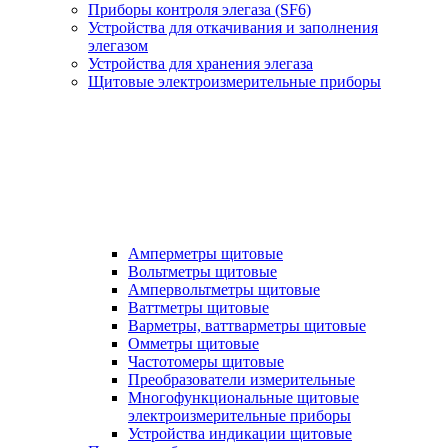
Приборы контроля элегаза (SF6)
Устройства для откачивания и заполнения
элегазом
Устройства для хранения элегаза
Щитовые электроизмерительные приборы
Амперметры щитовые
Вольтметры щитовые
Ампервольтметры щитовые
Ваттметры щитовые
Варметры, ваттварметры щитовые
Омметры щитовые
Частотомеры щитовые
Преобразователи измерительные
Многофункциональные щитовые
электроизмерительные приборы
Устройства индикации щитовые