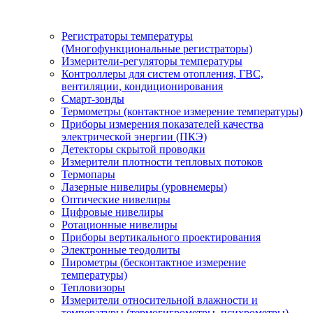
Регистраторы температуры
(Многофункциональные регистраторы)
Измерители-регуляторы температуры
Контроллеры для систем отопления, ГВС,
вентиляции, кондиционирования
Смарт-зонды
Термометры (контактное измерение температуры)
Приборы измерения показателей качества
электрической энергии (ПКЭ)
Детекторы скрытой проводки
Измерители плотности тепловых потоков
Термопары
Лазерные нивелиры (уровнемеры)
Оптические нивелиры
Цифровые нивелиры
Ротационные нивелиры
Приборы вертикального проектирования
Электронные теодолиты
Пирометры (бесконтактное измерение
температуры)
Тепловизоры
Измерители относительной влажности и
температуры (термогигрометры, психрометры)