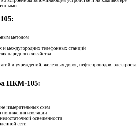
 во встроенном запоминающем устройстве и на компьютере
ренными.
105:
товым методом
их и междугородних телефонных станций
лях народного хозяйства
ий и учреждений, железных дорог, нефтепроводов, электростан
ра ПКМ-105:
ане измерительных схем
та понижения изоляции
 недостаточной освещенности
шленной сети