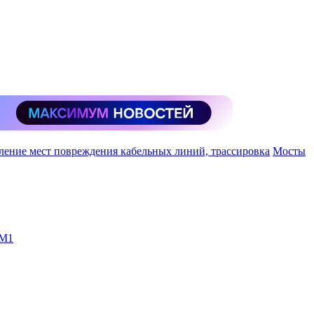
ление мест повреждения кабельных линий, трассировка
Мосты
-М1