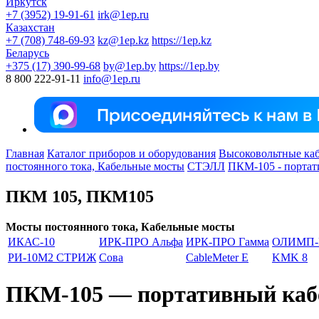
Иркутск
+7 (3952) 19-91-61
irk@1ep.ru
Казахстан
+7 (708) 748-69-93
kz@1ep.kz
https://1ep.kz
Беларусь
+375 (17) 390-99-68
by@1ep.by
https://1ep.by
8 800 222-91-11
info@1ep.ru
Главная
Каталог приборов и оборудования
Высоковольтные каб
постоянного тока, Кабельные мосты
СТЭЛЛ
ПКМ-105 - портат
ПКМ 105, ПКМ105
Мосты постоянного тока, Кабельные мосты
ИКАС-10
ИРК-ПРО Альфа
ИРК-ПРО Гамма
ОЛИМП
РИ-10М2 СТРИЖ
Сова
CableMeter E
KMK 8
ПКМ-105 — портативный каб