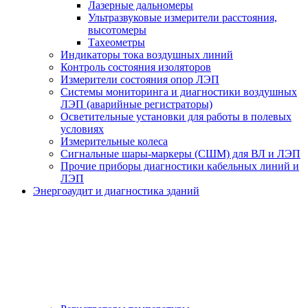
Лазерные дальномеры
Ультразвуковые измерители расстояния,
высотомеры
Тахеометры
Индикаторы тока воздушных линий
Контроль состояния изоляторов
Измерители состояния опор ЛЭП
Системы мониторинга и диагностики воздушных
ЛЭП (аварийные регистраторы)
Осветительные установки для работы в полевых
условиях
Измерительные колеса
Сигнальные шары-маркеры (СШМ) для ВЛ и ЛЭП
Прочие приборы диагностики кабельных линий и
ЛЭП
Энергоаудит и диагностика зданий