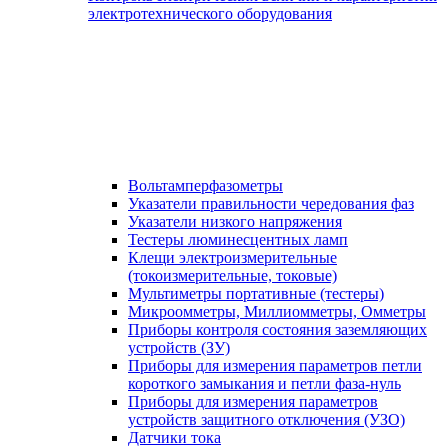
электротехнического оборудования
Вольтамперфазометры
Указатели правильности чередования фаз
Указатели низкого напряжения
Тестеры люминесцентных ламп
Клещи электроизмерительные
(токоизмерительные, токовые)
Мультиметры портативные (тестеры)
Микроомметры, Миллиомметры, Омметры
Приборы контроля состояния заземляющих
устройств (ЗУ)
Приборы для измерения параметров петли
короткого замыкания и петли фаза-нуль
Приборы для измерения параметров
устройств защитного отключения (УЗО)
Датчики тока