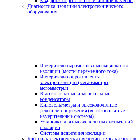
Квадрокоптеры с тепловизионной камерой
Диагностика изоляции электротехнического
оборудования
Измерители параметров высоковольтной
изоляции (мосты переменного тока)
Измерители сопротивления
электроизоляции (мегаомметры,
мегомметры)
Высоковольтные измерительные
конденсаторы
Киловольтметры и высоковольтные
делители напряжения (высоковольтные
измерительные системы)
Установки для высоковольтных испытаний
изоляции
Системы испытания изоляции
Контроль электрических величин и характеристик