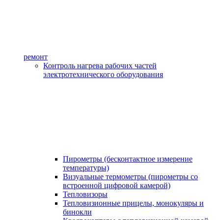
ремонт
Контроль нагрева рабочих частей
электротехнического оборудования
Пирометры (бесконтактное измерение
температуры)
Визуальные термометры (пирометры со
встроенной цифровой камерой)
Тепловизоры
Тепловизионные прицелы, монокуляры и
бинокли