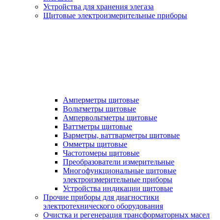
Устройства для хранения элегаза
Щитовые электроизмерительные приборы
Амперметры щитовые
Вольтметры щитовые
Ампервольтметры щитовые
Ваттметры щитовые
Варметры, ваттварметры щитовые
Омметры щитовые
Частотомеры щитовые
Преобразователи измерительные
Многофункциональные щитовые
электроизмерительные приборы
Устройства индикации щитовые
Прочие приборы для диагностики
электротехнического оборудования
Очистка и регенерация трансформаторных масел