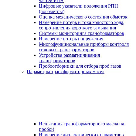
частей РПН
Цифровые указатели положения РПН
(логометры)
Оценка механического состояния обмоток
Измерение потерь и тока холостого хода,
сопротивления короткого замыкания
Системы мониторинга трансформаторов
Измерение потерь напряжения
Многофункциональные приборы контроля
силовых трансформаторов
Устройства размагничивания
трансформаторов
Пробоотборники для отбора проб газов
Параметры трансформаторных масел
Испытания трансформаторного масла на
пробой
Измерение диэлектрических параметров