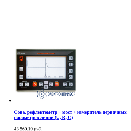
Сова, рефлектометр + мост + измеритель первичных
параметров линий (U, R, C)
43 560.10
руб.