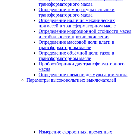
трансформаторного масла
Определение температуры вспышки
трансформаторного масла
Определение наличия механических
примесей в трансформаторном масле
Определение коррозионной стойкости масел
и стабильности против окисления
Определение массовой доли влаги в
трансформаторном масле
Определение объёмной доли газов в
трансформаторном масле
Пробоотборники для трансформаторного
масла
Определение времени деэмульсации масла
Параметры высоковольтных выключателей
Измерение скоростных, временных