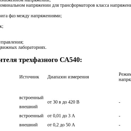
номинальном напряжении для трансформаторов класса напряжения
вига фаз между напряжениями;
к;
управления;
движных лабораториях.
ителя трехфазного СА540:
Режим
Источник
Диапазон измерения
напр
встроенный
от 30 в до 420 В
-
внешний
встроенный
от 0,01 до 3 А
-
внешний
от 0,2 до 50 А
-