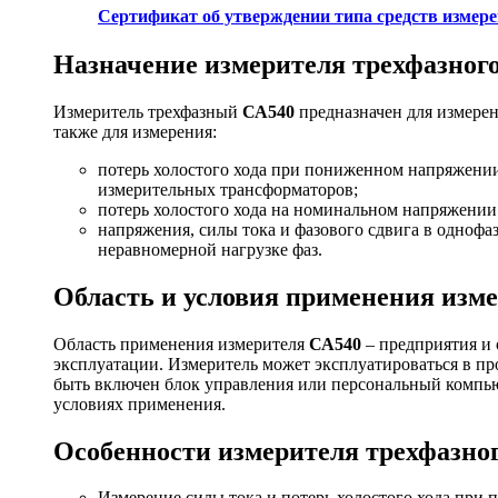
Сертификат об утверждении типа средств измере
Назначение измерителя трехфазног
Измеритель трехфазный
СА540
предназначен для измере
также для измерения:
потерь холостого хода при пониженном напряжени
измерительных трансформаторов;
потерь холостого хода на номинальном напряжении
напряжения, силы тока и фазового сдвига в однофа
неравномерной нагрузке фаз.
Область и условия применения изме
Область применения измерителя
СА540
– предприятия и
эксплуатации. Измеритель может эксплуатироваться в п
быть включен блок управления или персональный компь
условиях применения.
Особенности измерителя трехфазно
Измерение силы тока и потерь холостого хода при