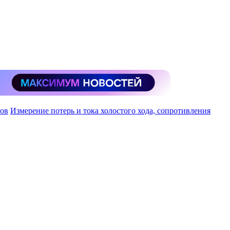
ов
Измерение потерь и тока холостого хода, сопротивления