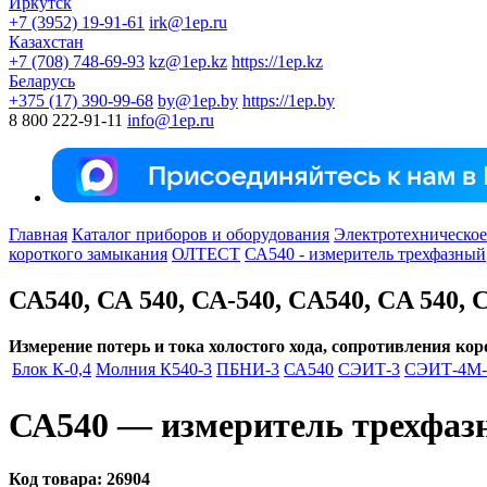
Иркутск
+7 (3952) 19-91-61
irk@1ep.ru
Казахстан
+7 (708) 748-69-93
kz@1ep.kz
https://1ep.kz
Беларусь
+375 (17) 390-99-68
by@1ep.by
https://1ep.by
8 800 222-91-11
info@1ep.ru
Главная
Каталог приборов и оборудования
Электротехническое
короткого замыкания
ОЛТЕСТ
СА540 - измеритель трехфазный
СА540, СА 540, СА-540, CA540, CA 540, 
Измерение потерь и тока холостого хода, сопротивления ко
Блок К-0,4
Молния К540-3
ПБНИ-3
СА540
СЭИТ-3
СЭИТ-4М-
СА540 — измеритель трехфаз
Код товара:
26904