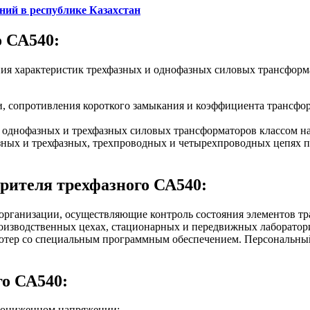
ний в республике Казахстан
о СА540:
ния характеристик трехфазных и однофазных силовых трансфор
и, сопротивления короткого замыкания и коэффициента трансф
 однофазных и трехфазных силовых трансформаторов классом нап
зных и трехфазных, трехпроводных и четырехпроводных цепях п
рителя трехфазного СА540:
 организации, осуществляющие контроль состояния элементов тр
роизводственных цехах, стационарных и передвижных лаборатор
ютер со специальным программным обеспечением. Персональный
го СА540:
 пониженном напряжении;