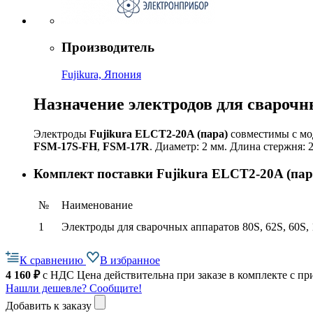
Производитель
Fujikura, Япония
Назначение электродов для сварочных
Электроды
Fujikura ELCT2-20A (пара)
совместимы с мо
FSM-17S-FH
,
FSM-17R
. Диаметр: 2 мм. Длина стержня:
Комплект поставки Fujikura ELCT2-20A (пар
№
Наименование
1
Электроды для сварочных аппаратов 80S, 62S, 60S, 
К сравнению
В избранное
4 160
₽
с НДС
Цена действительна при заказе в комплекте с 
Нашли дешевле? Сообщите!
Добавить к заказу