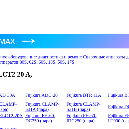
ое оборудование: диагностика и ремонт
Сварочные аппараты д
ппаратов 80S, 62S, 60S, 18S, 50S, 17S
LCT2 20 A,
a AD-30A
Fujikura ADC-20
Fujikura BTR-11A
Fujikura 
a CLAMP-
Fujikura CLAMP-
Fujikura CLAMP-
Fujikura 
ара)
S31A (пара)
S31B (пара)
a ELCT2-20A
Fujikura FH-60-
Fujikura FH-60-
Fujikura F
DC250 (пара)
IDC250 (пара)
LT900 (па