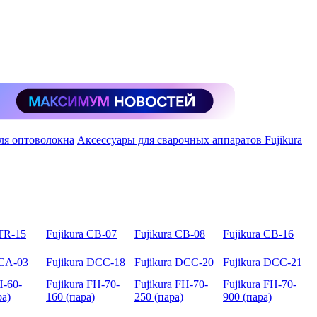
ля оптоволокна
Аксессуары для сварочных аппаратов Fujikura
BTR-15
Fujikura CB-07
Fujikura CB-08
Fujikura CB-16
DCA-03
Fujikura DCC-18
Fujikura DCC-20
Fujikura DCC-21
H-60-
Fujikura FH-70-
Fujikura FH-70-
Fujikura FH-70-
ра)
160 (пара)
250 (пара)
900 (пара)