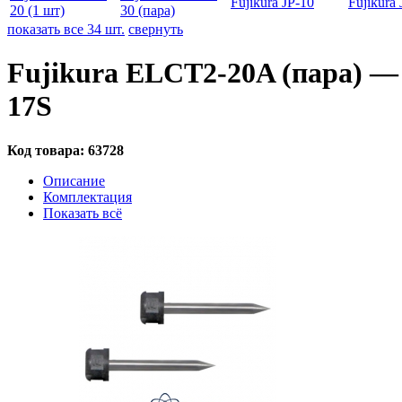
Fujikura JP-10
Fujikura
20 (1 шт)
30 (пара)
показать все 34 шт.
свернуть
Fujikura ELCT2-20A (пара) — 
17S
Код товара:
63728
Описание
Комплектация
Показать всё