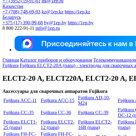
+7 (3952) 19-91-61
irk@1ep.ru
Казахстан
+7 (708) 748-69-93
kz@1ep.kz
https://1ep.kz
Беларусь
+375 (17) 390-99-68
by@1ep.by
https://1ep.by
8 800 222-91-11
info@1ep.ru
Главная
Каталог приборов и оборудования
Телекоммуникационн
Fujikura
Fujikura ELCT2-20A (пара) - электроды для сварочных а
ELCT2-20 A, ELCT220A, ELCT2-20 A, E
Аксессуары для сварочных аппаратов Fujikura
Fujikura AD-10-
Fujikura ACC-11
Fujikura ACC-15
Fujikur
M24
Fujikur
Fujikura CC-35
Fujikura CC-36
Fujikura CC-39
DC-12 (п
Fujikura ELCT1-
Fujikura ELCT2-
Fujikura ELCT2-
Fujikur
25 (пара)
12 (пара)
16B (пара)
(пара)
Fujikura FH-FC-
Fujikura FH-FC-