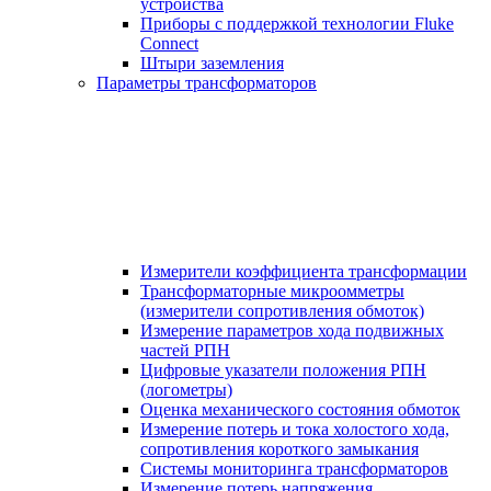
устройства
Приборы с поддержкой технологии Fluke
Connect
Штыри заземления
Параметры трансформаторов
Измерители коэффициента трансформации
Трансформаторные микроомметры
(измерители сопротивления обмоток)
Измерение параметров хода подвижных
частей РПН
Цифровые указатели положения РПН
(логометры)
Оценка механического состояния обмоток
Измерение потерь и тока холостого хода,
сопротивления короткого замыкания
Системы мониторинга трансформаторов
Измерение потерь напряжения