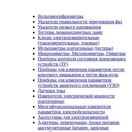
Вольтамперфазометры
Указатели правильности чередования фаз
Указатели низкого напряжения
Тестеры люминесцентных ламп
Клещи электроизмерительные
(токоизмерительные, токовые)
Мультиметры портативные (тестеры)
Микроомметры, Миллиомметры, Омметры
Приборы контроля состояния заземляющих
устройств (ЗУ)
Приборы для измерения параметров петли
короткого замыкания и петли фаза-нуль
Приборы для измерения параметров
устройств защитного отключения (УЗО)
Датчики тока
Измерители электрической мощности
портативные
Многофункциональные измерители
параметров электробезопасности
Аксессуары для электроизмерений
Адаптеры, переходники, блоки питания,
аккумуляторные батареи, зарядные