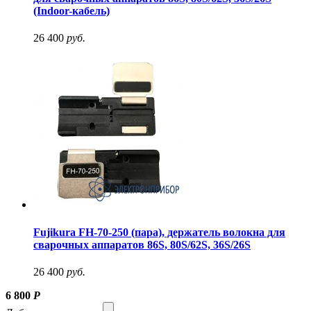
(Indoor-кабель)
26 400
руб.
Fujikura FH-70-250 (пара), держатель волокна для
сварочных аппаратов 86S, 80S/62S, 36S/26S
26 400
руб.
6 800
Р