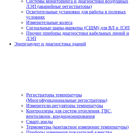
Системы мониторинга и диагностики воздушных
ЛЭП (аварийные регистраторы)
Осветительные установки для работы в полевых
условиях
Измерительные колеса
Сигнальные шары-маркеры (СШМ) для ВЛ и ЛЭП
Прочие приборы диагностики кабельных линий и
ЛЭП
Энергоаудит и диагностика зданий
Регистраторы температуры
(Многофункциональные регистраторы)
Измерители-регуляторы температуры
Контроллеры для систем отопления, ГВС,
вентиляции, кондиционирования
Смарт-зонды
Термометры (контактное измерение температуры)
Приборы измерения показателей качества