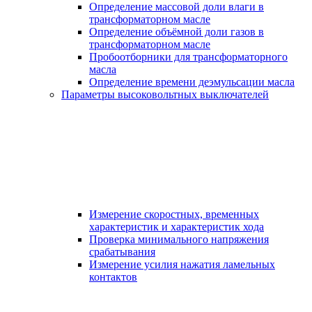
Определение массовой доли влаги в
трансформаторном масле
Определение объёмной доли газов в
трансформаторном масле
Пробоотборники для трансформаторного
масла
Определение времени деэмульсации масла
Параметры высоковольтных выключателей
Измерение скоростных, временных
характеристик и характеристик хода
Проверка минимального напряжения
срабатывания
Измерение усилия нажатия ламельных
контактов