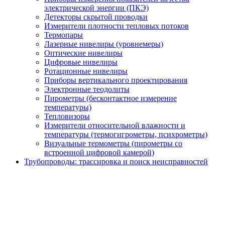
электрической энергии (ПКЭ)
Детекторы скрытой проводки
Измерители плотности тепловых потоков
Термопары
Лазерные нивелиры (уровнемеры)
Оптические нивелиры
Цифровые нивелиры
Ротационные нивелиры
Приборы вертикального проектирования
Электронные теодолиты
Пирометры (бесконтактное измерение
температуры)
Тепловизоры
Измерители относительной влажности и
температуры (термогигрометры, психрометры)
Визуальные термометры (пирометры со
встроенной цифровой камерой)
Трубопроводы: трассировка и поиск неисправностей