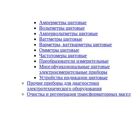
Амперметры щитовые
Вольтметры щитовые
Ампервольтметры щитовые
Ваттметры щитовые
Варметры, ваттварметры щитовые
Омметры щитовые
Частотомеры щитовые
Преобразователи измерительные
Многофункциональные щитовые
электроизмерительные приборы
Устройства индикации щитовые
Прочие приборы для диагностики
электротехнического оборудования
Очистка и регенерация трансформаторных масел