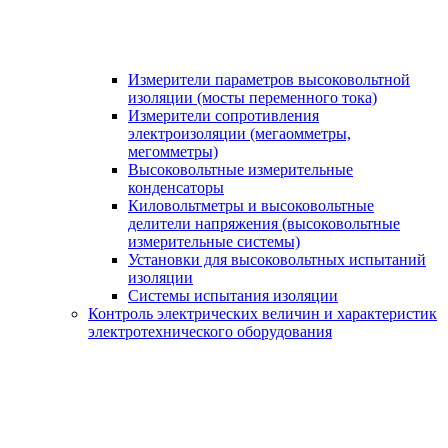
Измерители параметров высоковольтной
изоляции (мосты переменного тока)
Измерители сопротивления
электроизоляции (мегаомметры,
мегомметры)
Высоковольтные измерительные
конденсаторы
Киловольтметры и высоковольтные
делители напряжения (высоковольтные
измерительные системы)
Установки для высоковольтных испытаний
изоляции
Системы испытания изоляции
Контроль электрических величин и характеристик
электротехнического оборудования