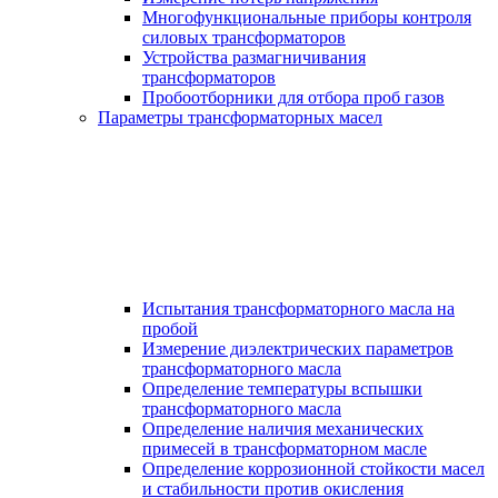
Многофункциональные приборы контроля
силовых трансформаторов
Устройства размагничивания
трансформаторов
Пробоотборники для отбора проб газов
Параметры трансформаторных масел
Испытания трансформаторного масла на
пробой
Измерение диэлектрических параметров
трансформаторного масла
Определение температуры вспышки
трансформаторного масла
Определение наличия механических
примесей в трансформаторном масле
Определение коррозионной стойкости масел
и стабильности против окисления