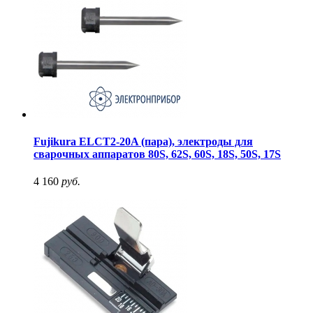
Fujikura ELCT2-20A (пара), электроды для
сварочных аппаратов 80S, 62S, 60S, 18S, 50S, 17S
4 160
руб.