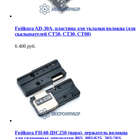
Fujikura AD-30A, пластина для укладки волокна (для
скалывателей CT50, CT30, CT08)
6 400
руб.
Fujikura FH-60-IDC250 (пара), держатель волокна
для сварочных аппаратов 86S, 80S/62S, 36S/26S