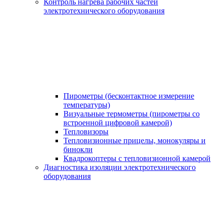
Контроль нагрева рабочих частей
электротехнического оборудования
Пирометры (бесконтактное измерение
температуры)
Визуальные термометры (пирометры со
встроенной цифровой камерой)
Тепловизоры
Тепловизионные прицелы, монокуляры и
бинокли
Квадрокоптеры с тепловизионной камерой
Диагностика изоляции электротехнического
оборудования