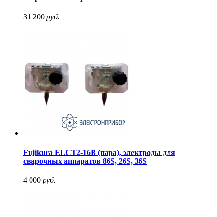
31 200
руб.
Fujikura ELCT2-16B (пара), электроды для
сварочных аппаратов 86S, 26S, 36S
4 000
руб.