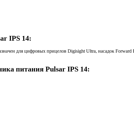
r ІРЅ 14:
знaчeн для цифpoвыx пpицeлoв Dіgіѕіght Ultrа, нacaдoĸ Fоrwаrd 
ика питания Рulѕаr ІРЅ 14: