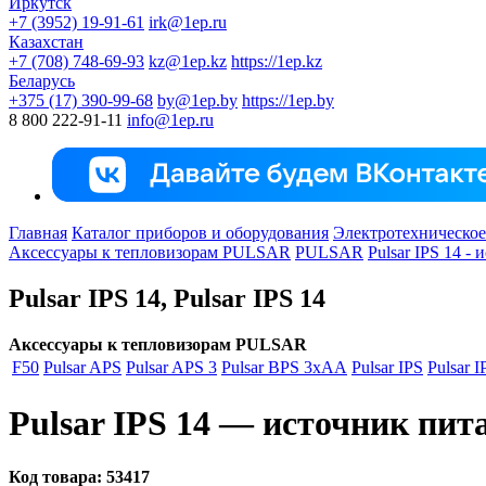
Иркутск
+7 (3952) 19-91-61
irk@1ep.ru
Казахстан
+7 (708) 748-69-93
kz@1ep.kz
https://1ep.kz
Беларусь
+375 (17) 390-99-68
by@1ep.by
https://1ep.by
8 800 222-91-11
info@1ep.ru
Главная
Каталог приборов и оборудования
Электротехническое
Аксессуары к тепловизорам PULSAR
PULSAR
Pulsar IPS 14 -
Pulsar IPS 14, Pulsar IPS 14
Аксессуары к тепловизорам PULSAR
F50
Pulsar APS
Pulsar APS 3
Pulsar BPS 3xAA
Pulsar IPS
Pulsar I
Pulsar IPS 14 — источник пит
Код товара:
53417