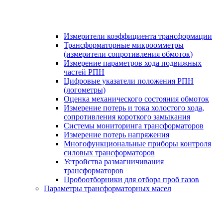
Измерители коэффициента трансформации
Трансформаторные микроомметры
(измерители сопротивления обмоток)
Измерение параметров хода подвижных
частей РПН
Цифровые указатели положения РПН
(логометры)
Оценка механического состояния обмоток
Измерение потерь и тока холостого хода,
сопротивления короткого замыкания
Системы мониторинга трансформаторов
Измерение потерь напряжения
Многофункциональные приборы контроля
силовых трансформаторов
Устройства размагничивания
трансформаторов
Пробоотборники для отбора проб газов
Параметры трансформаторных масел