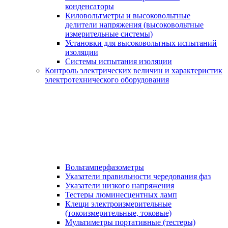
конденсаторы
Киловольтметры и высоковольтные
делители напряжения (высоковольтные
измерительные системы)
Установки для высоковольтных испытаний
изоляции
Системы испытания изоляции
Контроль электрических величин и характеристик
электротехнического оборудования
Вольтамперфазометры
Указатели правильности чередования фаз
Указатели низкого напряжения
Тестеры люминесцентных ламп
Клещи электроизмерительные
(токоизмерительные, токовые)
Мультиметры портативные (тестеры)