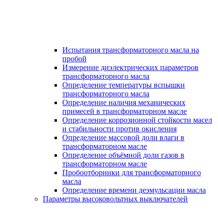
Испытания трансформаторного масла на
пробой
Измерение диэлектрических параметров
трансформаторного масла
Определение температуры вспышки
трансформаторного масла
Определение наличия механических
примесей в трансформаторном масле
Определение коррозионной стойкости масел
и стабильности против окисления
Определение массовой доли влаги в
трансформаторном масле
Определение объёмной доли газов в
трансформаторном масле
Пробоотборники для трансформаторного
масла
Определение времени деэмульсации масла
Параметры высоковольтных выключателей