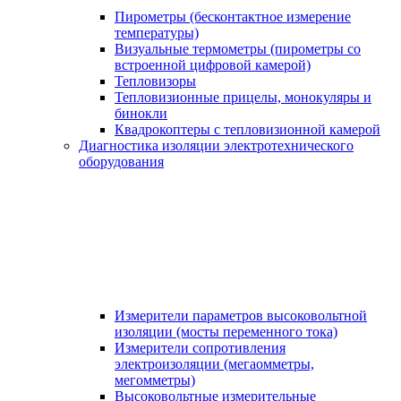
Пирометры (бесконтактное измерение
температуры)
Визуальные термометры (пирометры со
встроенной цифровой камерой)
Тепловизоры
Тепловизионные прицелы, монокуляры и
бинокли
Квадрокоптеры с тепловизионной камерой
Диагностика изоляции электротехнического
оборудования
Измерители параметров высоковольтной
изоляции (мосты переменного тока)
Измерители сопротивления
электроизоляции (мегаомметры,
мегомметры)
Высоковольтные измерительные