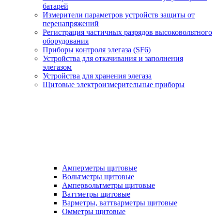
батарей
Измерители параметров устройств защиты от
перенапряжений
Регистрация частичных разрядов высоковольтного
оборудования
Приборы контроля элегаза (SF6)
Устройства для откачивания и заполнения
элегазом
Устройства для хранения элегаза
Щитовые электроизмерительные приборы
Амперметры щитовые
Вольтметры щитовые
Ампервольтметры щитовые
Ваттметры щитовые
Варметры, ваттварметры щитовые
Омметры щитовые