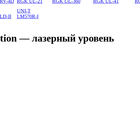
RV-4D
RGK UL-21
RGK UL-360
RGK UL-41
R
UNI-T
LD-II
LM570R-I
ition — лазерный уровень