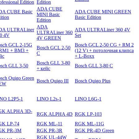
ofessional Edition
Edition
ADA CUBE
DA CUBE Basic
ADA CUBE MINI GREEN
MINI Basic
ition
Basic Edition
Edition
ADA
DA ULTRALiner
ADA ULTRALiner 360 4V
ULTRALiner 360
0 4V
Set
4V GREEN
sch GCL 2-15G
Bosch GCL 2-50 CG + RM 2
Bosch GCL 2-50
RM1 + BM3 +
(12 V) + потолочная клипса
C
йс
+ L-Boxx
Bosch GLL 3-80
sch GLL 3-50
Bosch GLL 3-80 C
+ кейс
sch Quigo Green
Bosch Quigo III
Bosch Quigo Plus
EW
NO L2P5-1
LINO L2s-1
LINO L6G-1
GK ALPHA 3D-
RGK ALPHA 4D
RGK LP-103
GK LP-74
RGK ML-11
RGK ML-11G
GK PR-3M
RGK PR-3R
RGK PR-4D Green
RGK UL-44W