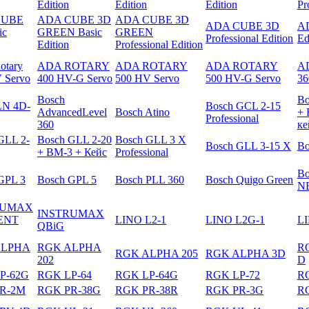
Edition
Edition
Еdition
Pr
CUBE
ADA CUBE 3D
ADA CUBE 3D
ADA CUBE 3D
A
ic
GREEN Basic
GREEN
Professional Edition
Ed
Edition
Professional Edition
otary
ADA ROTARY
ADA ROTARY
ADA ROTARY
A
 Servo
400 HV-G Servo
500 HV Servo
500 HV-G Servo
36
Bosch
Bo
N 4D-
Bosch GCL 2-15
AdvancedLevel
Bosch Atino
+ 
Professional
360
ке
GLL 2-
Bosch GLL 2-20
Bosch GLL 3 X
Bosch GLL 3-15 X
Bo
+ BM-3 + Кейс
Professional
Bo
GPL 3
Bosch GPL 5
Bosch PLL 360
Bosch Quigo Green
N
RUMAX
INSTRUMAX
ENT
LINO L2-1
LINO L2G-1
LI
QBiG
ALPHA
RGK ALPHA
R
RGK ALPHA 205
RGK ALPHA 3D
202
D
P-62G
RGK LP-64
RGK LP-64G
RGK LP-72
R
R-2M
RGK PR-38G
RGK PR-38R
RGK PR-3G
R