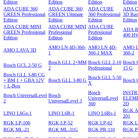
Edition
Edition
Edition
Edition
ADA CUBE 360
ADA CUBE 360
ADA CUBE
ADA 
GREEN Professional
GREEN Ultimate
360 Professional
3D Bas
Edition
Edition
Edition
Edition
ADA CUBE MINI
ADA CUBE MINI
ADA CUBE
ADA R
GREEN Professional
Professional
Professional
400 HV
Edition
Edition
Edition
AMO LN 4D-360-
AMO LN 4D-
AMO L
AMO LAVA 3D
1
360-1 MAX
360-2
Bosch GLL 2+MM
Bosch GLL 2-10
Bosch 
Bosch GCL 2-50 G
2
Professional
15 G
Bosch GLL 3-80 CG
Bosch GLL 5-50
+ BM 1 + GBA 12V
Bosch GLL 3-80 G
Bosch 
X
+ L-Box
Bosch
INST
Bosch UniversalLevel
Bosch
UniversalLevel
ELEM
2
UniversalLevel 3
360
2D
RGK 
LINO L6Gs-1
LINO L6R-1
LINO L6Rs-1
201
RGK LP-106
RGK LP-52
RGK LP-62
RGK L
RGK ML-21
RGK ML-31G
RGK PR-110
RGK P