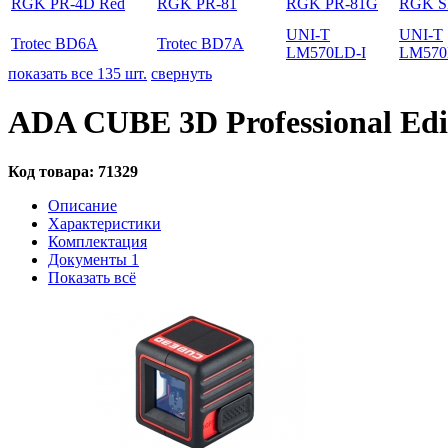
RGK PR-4D Red
RGK PR-81
RGK PR-81G
RGK S
UNI-T
UNI-T
Trotec BD6A
Trotec BD7A
LM570LD-I
LM570
показать все 135 шт.
свернуть
ADA CUBE 3D Professional Ed
Код товара:
71329
Описание
Характеристики
Комплектация
Документы
1
Показать всё