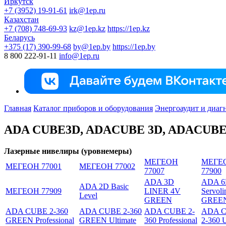
Иркутск
+7 (3952) 19-91-61
irk@1ep.ru
Казахстан
+7 (708) 748-69-93
kz@1ep.kz
https://1ep.kz
Беларусь
+375 (17) 390-99-68
by@1ep.by
https://1ep.by
8 800 222-91-11
info@1ep.ru
Главная
Каталог приборов и оборудования
Энергоаудит и диаг
ADA CUBE3D, ADACUBE 3D, ADACUBE3
Лазерные нивелиры (уровнемеры)
МЕГЕОН
МЕГЕ
МЕГЕОН 77001
МЕГЕОН 77002
77007
77900
ADA 3D
ADA 
ADA 2D Basic
МЕГЕОН 77909
LINER 4V
Servoli
Level
GREEN
GREE
ADA CUBE 2-360
ADA CUBE 2-360
ADA CUBE 2-
ADA 
GREEN Professional
GREEN Ultimate
360 Professional
2-360 U