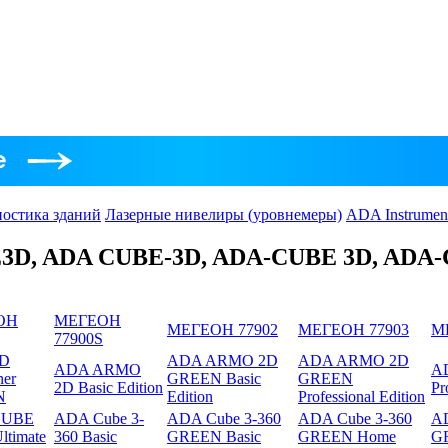
ностика зданий
Лазерные нивелиры (уровнемеры)
ADA Instrumen
D, ADA CUBE-3D, ADA-CUBE 3D, ADA
ОН
МЕГЕОН
МЕГЕОН 77902
МЕГЕОН 77903
М
77900S
6D
ADA ARMO 2D
ADA ARMO 2D
ADA ARMO
A
ner
GREEN Basic
GREEN
2D Basic Edition
Pr
N
Edition
Professional Edition
CUBE
ADA Cube 3-
ADA Cube 3-360
ADA Cube 3-360
AD
ltimate
360 Basic
GREEN Basic
GREEN Home
G