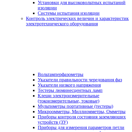
Установки для высоковольтных испытаний
изоляции
Системы испытания изоляции
Контроль электрических величин и характеристик
электротехнического оборудования
Вольтамперфазометры
Указатели правильности чередования фаз
Указатели низкого напряжения
Тестеры люминесцентных ламп
Клещи электроизмерительные
(токоизмерительные, токовые)
Мультиметры портативные (тестеры)
Микроомметры, Миллиомметры, Омметры
Приборы контроля состояния заземляющих
устройств (ЗУ)
Приборы для измерения параметров петли