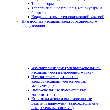
Тепловизоры
Тепловизионные прицелы, монокуляры и
бинокли
Квадрокоптеры с тепловизионной камерой
Диагностика изоляции электротехнического
оборудования
Измерители параметров высоковольтной
изоляции (мосты переменного тока)
Измерители сопротивления
электроизоляции (мегаомметры,
мегомметры)
Высоковольтные измерительные
конденсаторы
Киловольтметры и высоковольтные
делители напряжения (высоковольтные
измерительные системы)