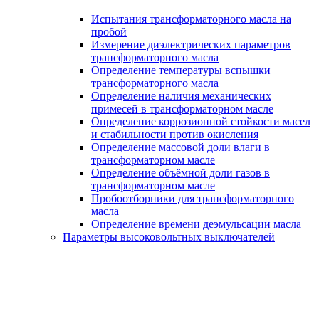
Испытания трансформаторного масла на
пробой
Измерение диэлектрических параметров
трансформаторного масла
Определение температуры вспышки
трансформаторного масла
Определение наличия механических
примесей в трансформаторном масле
Определение коррозионной стойкости масел
и стабильности против окисления
Определение массовой доли влаги в
трансформаторном масле
Определение объёмной доли газов в
трансформаторном масле
Пробоотборники для трансформаторного
масла
Определение времени деэмульсации масла
Параметры высоковольтных выключателей