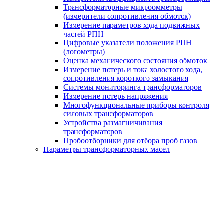
Трансформаторные микроомметры
(измерители сопротивления обмоток)
Измерение параметров хода подвижных
частей РПН
Цифровые указатели положения РПН
(логометры)
Оценка механического состояния обмоток
Измерение потерь и тока холостого хода,
сопротивления короткого замыкания
Системы мониторинга трансформаторов
Измерение потерь напряжения
Многофункциональные приборы контроля
силовых трансформаторов
Устройства размагничивания
трансформаторов
Пробоотборники для отбора проб газов
Параметры трансформаторных масел