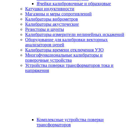
Ячейки калибровочные и образцовые
Катушки индуктивности
Магазины и меры сопротивлений
Калибраторы виброметров
Калибраторы акустические
Резисторы и шунты
Калибраторы-измерители нелинейных искажений
Оборудование для калибровки векторных
анализаторов цепей
Калибраторы времени отключения УЗО
Многофункциональные калибраторы и
поверочные устройства
Устройства поверки трансформаторов тока и
напряжения
Комплексные устройства поверки
трансформаторов