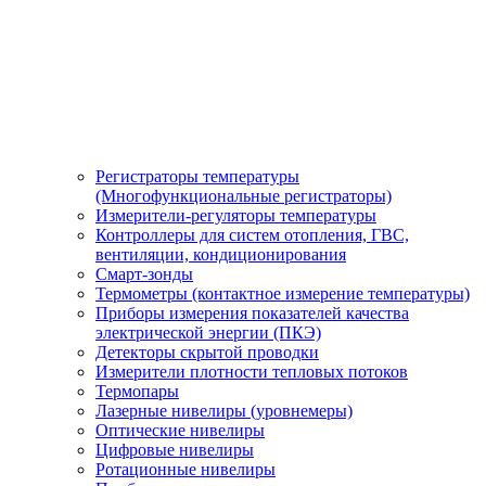
Регистраторы температуры
(Многофункциональные регистраторы)
Измерители-регуляторы температуры
Контроллеры для систем отопления, ГВС,
вентиляции, кондиционирования
Смарт-зонды
Термометры (контактное измерение температуры)
Приборы измерения показателей качества
электрической энергии (ПКЭ)
Детекторы скрытой проводки
Измерители плотности тепловых потоков
Термопары
Лазерные нивелиры (уровнемеры)
Оптические нивелиры
Цифровые нивелиры
Ротационные нивелиры