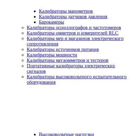
Калибраторы манометров
Калибраторы датчиков давления
Барокамеры
Калибраторы осциллографов и частотомеров
Калибраторы омметров и измерителей RLC
Калибраторы мер и магазинов электрического
сопротивления
Калибраторы источников питания
Калибраторы мощности
Калибраторы мегаомметров и тестеров
Портативные калибраторы электрических
сигналов
Калибраторы высоковольтного испытательного
оборудования
Высоковольтные нагрузки