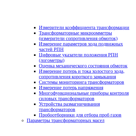
Измерители коэффициента трансформации
Трансформаторные микроомметры
(измерители сопротивления обмоток)
Измерение параметров хода подвижных
частей РПН
Цифровые указатели положения РПН
(логометры)
Оценка механического состояния обмоток
Измерение потерь и тока холостого хода,
сопротивления короткого замыкания
Системы мониторинга трансформаторов
Измерение потерь напряжения
Многофункциональные приборы контроля
силовых трансформаторов
Устройства размагничивания
трансформаторов
Пробоотборники для отбора проб газов
Параметры трансформаторных масел