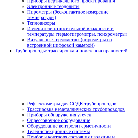
Приборы вертикального проектирования
Электронные теодолиты
Пирометры (бесконтактное измерение
температуры)
Тепловизоры
Измерители относительной влажности и
температуры (термогигрометры, психрометры)
Визуальные термометры (пирометры со
встроенной цифровой камерой)
Трубопроводы: трассировка и поиск неисправностей
Рефлектометры для СОДК трубопроводов
Трассировка неметаллических трубопроводов
Приборы обнаружения утечек
Опрессовочное оборудование
Оборудование контроля герметичности
Телеинспекционные системы
Приборы контроля состояния изоляции и