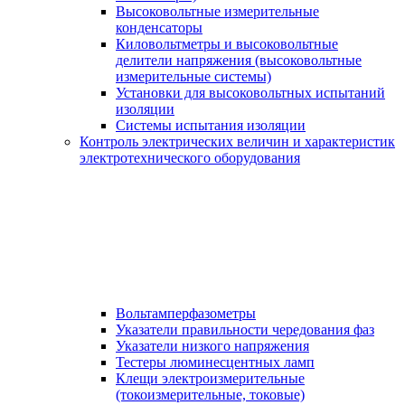
Высоковольтные измерительные
конденсаторы
Киловольтметры и высоковольтные
делители напряжения (высоковольтные
измерительные системы)
Установки для высоковольтных испытаний
изоляции
Системы испытания изоляции
Контроль электрических величин и характеристик
электротехнического оборудования
Вольтамперфазометры
Указатели правильности чередования фаз
Указатели низкого напряжения
Тестеры люминесцентных ламп
Клещи электроизмерительные
(токоизмерительные, токовые)