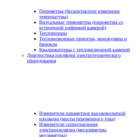
Пирометры (бесконтактное измерение
температуры)
Визуальные термометры (пирометры со
встроенной цифровой камерой)
Тепловизоры
Тепловизионные прицелы, монокуляры и
бинокли
Квадрокоптеры с тепловизионной камерой
Диагностика изоляции электротехнического
оборудования
Измерители параметров высоковольтной
изоляции (мосты переменного тока)
Измерители сопротивления
электроизоляции (мегаомметры,
мегомметры)