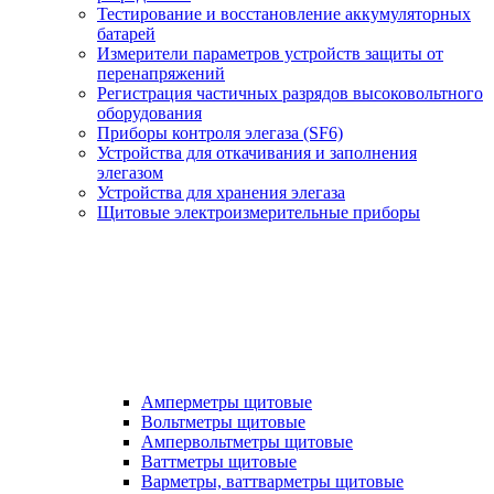
Тестирование и восстановление аккумуляторных
батарей
Измерители параметров устройств защиты от
перенапряжений
Регистрация частичных разрядов высоковольтного
оборудования
Приборы контроля элегаза (SF6)
Устройства для откачивания и заполнения
элегазом
Устройства для хранения элегаза
Щитовые электроизмерительные приборы
Амперметры щитовые
Вольтметры щитовые
Ампервольтметры щитовые
Ваттметры щитовые
Варметры, ваттварметры щитовые