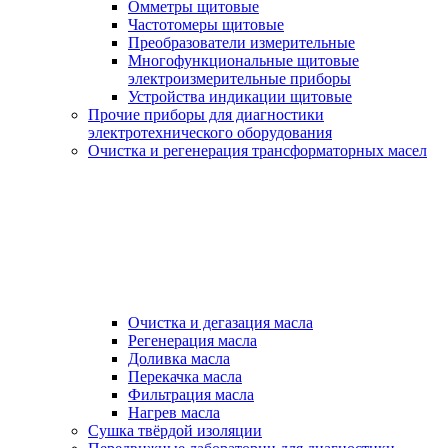
Омметры щитовые
Частотомеры щитовые
Преобразователи измерительные
Многофункциональные щитовые
электроизмерительные приборы
Устройства индикации щитовые
Прочие приборы для диагностики
электротехнического оборудования
Очистка и регенерация трансформаторных масел
Очистка и дегазация масла
Регенерация масла
Доливка масла
Перекачка масла
Фильтрация масла
Нагрев масла
Сушка твёрдой изоляции