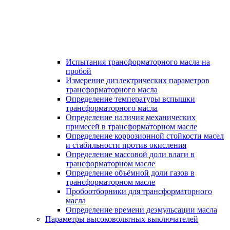
Испытания трансформаторного масла на
пробой
Измерение диэлектрических параметров
трансформаторного масла
Определение температуры вспышки
трансформаторного масла
Определение наличия механических
примесей в трансформаторном масле
Определение коррозионной стойкости масел
и стабильности против окисления
Определение массовой доли влаги в
трансформаторном масле
Определение объёмной доли газов в
трансформаторном масле
Пробоотборники для трансформаторного
масла
Определение времени деэмульсации масла
Параметры высоковольтных выключателей