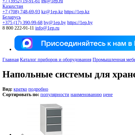
+7 (3952) 19-91-61
irk@1ep.ru
Казахстан
+7 (708) 748-69-93
kz@1ep.kz
https://1ep.kz
Беларусь
+375 (17) 390-99-68
by@1ep.by
https://1ep.by
8 800 222-91-11
info@1ep.ru
Главная
Каталог приборов и оборудования
Промышленная меб
Напольные системы для хран
Вид:
кратко
подробно
Сортировать по:
популярности
наименованию
цене