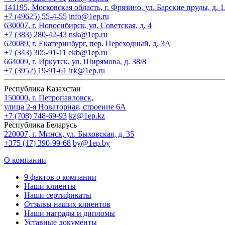
141195, Московская область, г. Фрязино, ул. Барские пруды, д. 
+7 (49625) 55-4-55
info@1ep.ru
630007, г. Новосибирск, ул. Советская, д. 4
+7 (383) 280-42-43
nsk@1ep.ru
620089, г. Екатеринбург, пер. Переходный, д. 3А
+7 (343) 305-91-11
ekb@1ep.ru
664009, г. Иркутск, ул. Ширямова, д. 38/8
+7 (3952) 19-91-61
irk@1ep.ru
Республика Казахстан
150000, г. Петропавловск,
улица 2-я Новаторная, строение 6А
+7 (708) 748-69-93
kz@1ep.kz
Республика Беларусь
220007, г. Минск, ул. Быховская, д. 35
+375 (17) 390-99-68
by@1ep.by
О компании
9 фактов о компании
Наши клиенты
Наши сертификаты
Отзывы наших клиентов
Наши награды и дипломы
Уставные документы