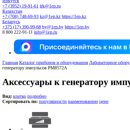
Иркутск
+7 (3952) 19-91-61
irk@1ep.ru
Казахстан
+7 (708) 748-69-93
kz@1ep.kz
https://1ep.kz
Беларусь
+375 (17) 390-99-68
by@1ep.by
https://1ep.by
8 800 222-91-11
info@1ep.ru
Главная
Каталог приборов и оборудования
Лабораторное обору
генератору импульсов PM8572A
Аксессуары к генератору им
Вид:
кратко
подробно
Сортировать по:
популярности
наименованию
цене