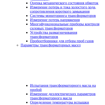
Оценка механического состояния обмоток
Измерение потерь и тока холостого хода,
сопротивления короткого замыкания
Системы мониторинга трансформаторов
Измерение потерь напряжения
Многофункциональные приборы контроля
силовых трансформаторов
Устройства размагничивания
трансформаторов
Пробоотборники для отбора проб газов
Параметры трансформаторных масел
Испытания трансформаторного масла на
пробой
Измерение диэлектрических параметров
трансформаторного масла
Определение температуры вспышки