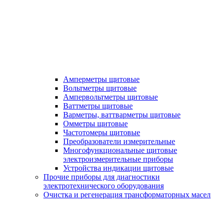
Амперметры щитовые
Вольтметры щитовые
Ампервольтметры щитовые
Ваттметры щитовые
Варметры, ваттварметры щитовые
Омметры щитовые
Частотомеры щитовые
Преобразователи измерительные
Многофункциональные щитовые
электроизмерительные приборы
Устройства индикации щитовые
Прочие приборы для диагностики
электротехнического оборудования
Очистка и регенерация трансформаторных масел