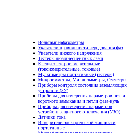
Вольтамперфазометры
Указатели правильности чередования фаз
Указатели низкого напряжения
Тестеры люминесцентных ламп
Клещи электроизмерительные
(токоизмерительные, токовые)
Мультиметры портативные (тестеры)
Микроомметры, Миллиомметры, Омметры
Приборы контроля состояния заземляющих
устройств (ЗУ)
Приборы для измерения параметров петли
короткого замыкания и петли фаза-нуль
Приборы для измерения параметров
устройств защитного отключения (УЗО)
Датчики тока
Измерители электрической мощности
портативные