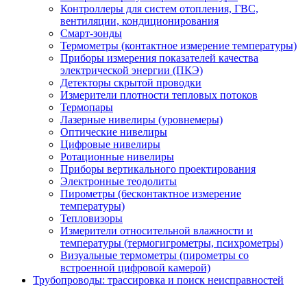
Контроллеры для систем отопления, ГВС,
вентиляции, кондиционирования
Смарт-зонды
Термометры (контактное измерение температуры)
Приборы измерения показателей качества
электрической энергии (ПКЭ)
Детекторы скрытой проводки
Измерители плотности тепловых потоков
Термопары
Лазерные нивелиры (уровнемеры)
Оптические нивелиры
Цифровые нивелиры
Ротационные нивелиры
Приборы вертикального проектирования
Электронные теодолиты
Пирометры (бесконтактное измерение
температуры)
Тепловизоры
Измерители относительной влажности и
температуры (термогигрометры, психрометры)
Визуальные термометры (пирометры со
встроенной цифровой камерой)
Трубопроводы: трассировка и поиск неисправностей