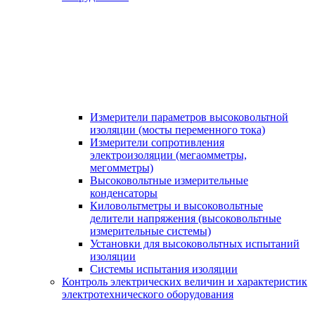
Измерители параметров высоковольтной
изоляции (мосты переменного тока)
Измерители сопротивления
электроизоляции (мегаомметры,
мегомметры)
Высоковольтные измерительные
конденсаторы
Киловольтметры и высоковольтные
делители напряжения (высоковольтные
измерительные системы)
Установки для высоковольтных испытаний
изоляции
Системы испытания изоляции
Контроль электрических величин и характеристик
электротехнического оборудования