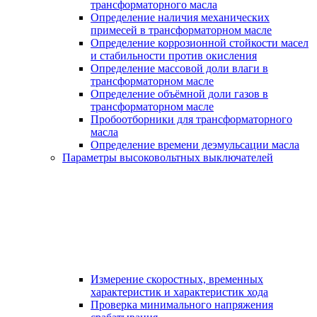
трансформаторного масла
Определение наличия механических
примесей в трансформаторном масле
Определение коррозионной стойкости масел
и стабильности против окисления
Определение массовой доли влаги в
трансформаторном масле
Определение объёмной доли газов в
трансформаторном масле
Пробоотборники для трансформаторного
масла
Определение времени деэмульсации масла
Параметры высоковольтных выключателей
Измерение скоростных, временных
характеристик и характеристик хода
Проверка минимального напряжения